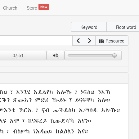
New
Church
Store
Keyword
Root word
Resource
ኸይ
፣ ኣንጊሄ
እደልየካ
አሎኹ፣
ነፍሰይ
ንኣኻ
ረቕን
ጽሙእን
ምድሪ
ዀይኑ፣
ይናፍቐካ
አሎ።
ምእንቲ
ኽርኢ
፣ ናብ
መቕደስካ
ኤማዕዱ
አሎኹ።
እዩ እሞ፣
ከናፍረይ
ኪውድሳኻ
እየን።
ካ
፣
ብስምካ
ነእዳወይ
ከልዕለን
እየ።