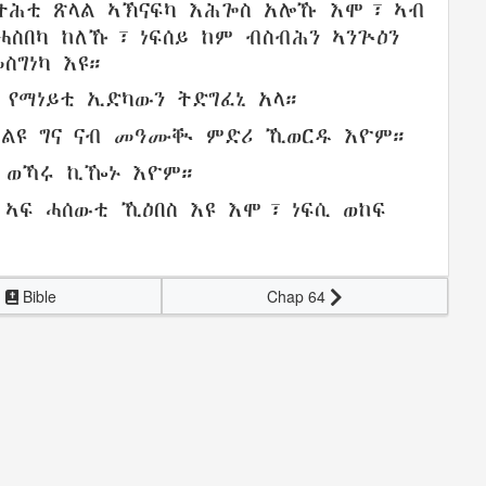
 ትሕቲ
ጽላል
ኣኽናፍካ
እሕጐስ
አሎኹ እሞ፣ ኣብ
ሓስበካ
ከለኹ፣
ነፍሰይ
ከም
ብስብሕን
ኣንጕዕን
ስግነካ
እዩ።
፣
የማነይቲ ኢድካውን
ትድግፈኒ
አላ።
ልዩ
ግና ናብ
መዓሙቚ ምድሪ
ኺወርዱ እዮም።
ወኻሩ
ኪዀኑ እዮም።
፣
ኣፍ
ሓሰውቲ
ኺዕበስ
እዩ እሞ፣ ነፍሲ ወከፍ
Bible
Chap 64