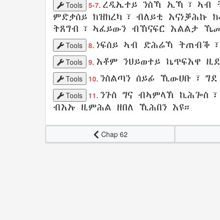
ረዲኤተይ
ንስኻ ኢኻ፣ ኣብ
Tools
5-7.
ምድቃሰይ
ክዝክረካ
፣ ብለይቲ
እናነቓሕኩ
ክ
ትጸግብ
፣
ኣፈይውን
ብኸናፍር
እልልታ
ኼመ
ነፍሰይ
ኣብ
ድሕሬኻ
ትጠብቕ
Tools
8.
እቶም
ንህይወተይ
ኬጥፍእዋ
ዚደ
Tools
9.
ንስልጣን
ሰይፊ
ኺውሀቡ
፣
ግደ
Tools
10.
ንጉስ
ግና
ብኣምላኽ
ኪሕጐስ
Tools
11.
ብእኡ
ዚምሕል
ዘበለ
ኺሕበን
እዩ።
Chap 62