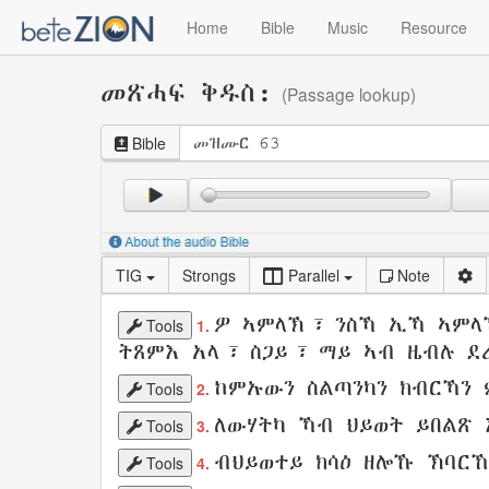
Home
Bible
Music
Resource
መጽሓፍ ቅዱስ:
(Passage lookup)
Bible
TIG
Strongs
Parallel
Note
ዎ
ኣምላኽ
፣ ንስኻ ኢኻ
ኣምላ
Tools
1.
ትጸምእ
አላ፣
ስጋይ
፣
ማይ
ኣብ
ዜብሉ
ደ
ከምኡውን
ስልጣንካን
ክብርኻን
Tools
2.
ለውሃትካ
ኻብ
ህይወት
ይበልጽ
Tools
3.
ብህይወተይ
ክሳዕ ዘሎኹ
ኽባርኸ
Tools
4.