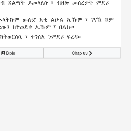
ኣብ
ጸልማት
ይመላለሱ
፣ ብዘሎ
መሰረታት
ምድሪ
ኵላትኩም
ውሉድ
እቲ
ልዑል
ኢኹም፣ ግናኸ ከም
ቲውን
ክትወድቁ
ኢኹም፣
በልኩ
።
ክትወርስሲ
፣
ተንስእ
ንምድሪ
ፍረዳ
።
Bible
Chap 83