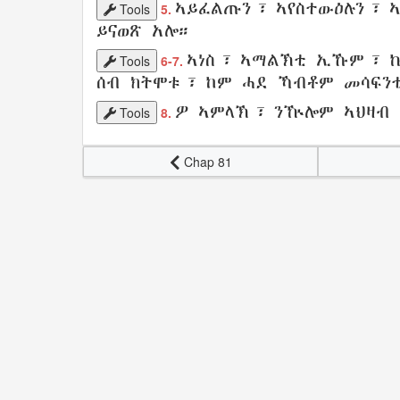
ኣይፈልጡን
፣
ኣየስተውዕሉን
፣ 
Tools
5.
ይናወጽ
አሎ።
ኣነስ፣
ኣማልኽቲ
ኢኹም፣ 
Tools
6-7.
ሰብ
ክትሞቱ
፣ ከም
ሓደ
ኻብቶም
መሳፍን
ዎ
ኣምላኽ
፣ ንዅሎም
ኣህዛብ
Tools
8.
Chap 81