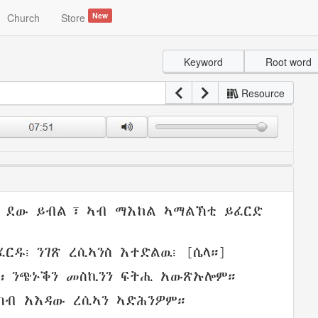
New
Church
Store
Keyword
Root word
Resource
ደው
ይብል፣ ኣብ
ማእከል
ኣማልኽቲ
ይፈርድ
ፈርዱ
፧ ንገጽ
ረሲኣንስ
እተድልዉ፧ [ሴላ።]
፡
ንጭኑቕን
መስኪንን
ፍትሒ
አውጽኡሎም።
 ካብ
አእዳው
ረሲኣን
ኣድሕንዎም
።