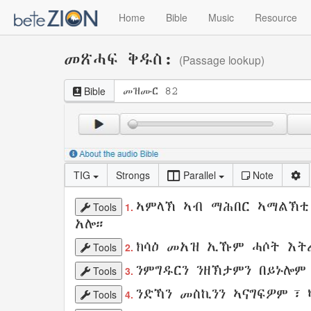
Home
Bible
Music
Resource
መጽሓፍ ቅዱስ:
(Passage lookup)
Bible
TIG
Strongs
Parallel
Note
ኣምላኽ
ኣብ
ማሕበር
ኣማልኽቲ
Tools
1.
አሎ።
ክሳዕ መአዝ ኢኹም ሓሶት
እት
Tools
2.
ንምግዱርን
ንዘኽታምን
በይኑሎም
Tools
3.
ንድኻን
መስኪንን
ኣናግፍዎም
፣
Tools
4.