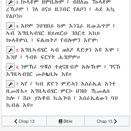
ኵላቶም
ዘምቢሎም
፣ ብዘለዉ ዅላቶም
3.
ረኺሶም
፣ ገለ
ሰናይ
ዚገብር
የልቦን፣
ሓደ እኳ
የልቦን።
እዞም ንህዝበይ ከም
እንጌራ
ዚውሕጥዎ
፣
4.
ኣብ
እግዚኣብሄር
ዘይጠርዑ
ገበርቲ
እከይ
ኵላቶምሲ፣
ፍልጠትዶ
የብሎምን እዮም፧
እግዚኣብሄር
ኣብ
ወለዶ
ጻድቃን
እዩ እሞ፣
5.
እንሆ፣
ዓብዪ
ፍርሃት
ሒዝዎም።
ንምኽሪ
ጥቑዕ
ተቋናጽብዎ
አሎኹም፣ ግናኸ
6.
እግዚኣብሄር
መዕቈቢኡ
እዩ።
ኣየ
፣ ካብ
ጽዮን
ምድሓን
እስራኤል
እንተ
7.
ዚመጽእ።
እግዚኣብሄር
ምርኮ
ህዝቡ
ኺመልስ
ከሎ፣ ሽዑ
ያእቆብ
ኪሕጐስ
፣
እስራኤልውን
ባህ
ኪብል እዩ።
Chap 13
Bible
Chap 15