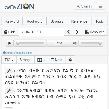
Sign in
Keyword
Root word
Strong's
Reference
Topic
Bible
Resource
TIG
Strongs
Note
ዓሻስ
ብልቡ
፣
ኣምላኽ
የልቦን፣
ይብል
።
1.
ብልሽዋት
እዮም፣
ፍንፉን
ግብሪ
ገበሩ፣ ሓደ እኳ
ሰናይ
ዚገብር
የልቦን።
ንእግዚኣብሄር
ዚደሊ
ለባም
እንተሎ
ኺርኢ
2.
ኢሉስ፣ እግዚኣብሄር ካብ
ሰማይ
ናብ
ደቂ
ሰብ
ጠመተ
።