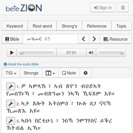
Sign in
Keyword
Root word
Strong's
Reference
Topic
Bible
Resource
TIG
Strongs
Note
ዎ
ኣምላኽ
፣ ኣብ
ጽዮን
ብህድኣት
1.
የመስግኑኻ
፣
መብጽዓውን
ንኣኻ
ኺፍጸም
እዩ።
ኣታ
ጸሎት
እትሰምዕ
፣ ኵሉ
ስጋ
ናባኻ
2.
ኺመጽእ
እዩ።
ኣበሳ
በርቲዑኒ
፣ ንስኻ ንምግሃስና
ይቕረ
3.
ኽትብል ኢኻ።