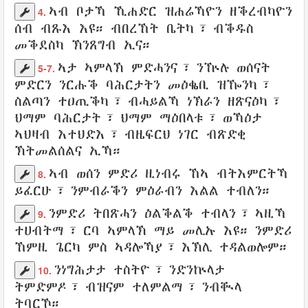
ኣብ
ቦታኻ
ኺሐድር
ዝሐሬኻዮን
ዘቕረብካዮን
4.
ሰብ
ብጹእ
እዩ።
ብበረኸት
ቤትካ
፣
ብቕዱስ
መቕደስካ
ኽንጸግብ
ኢና።
ኣታ
ኣምላኽ
ምድሓንና
፣ ንዅሉ
ወሰናት
5-7.
ምድርን
ንርሑቕ
ባሕርታትን
መዕቈቢ ዝዀንካ፣
ስልጣን
ተዐጢቕካ
፣
ብሓይልኻ
ነኽራን
ዘጽናዕካ
፣
ህማም
ባሕርታት
፣ ህማም
ማዕበላቱ
፣
ወኻዕታ
ኣህዛብ
እተህድእ
፣
ብዜፍርህ
ነገር
ብጽድቂ
ኽትመልሰልና
ኢኻ።
ኣብ
ወሰን
ምድሪ
ዚነብሩ
ኸኣ ብትእምርትኻ
8.
ይፈርሁ
፣ ንምብራቕን ምዕራብን
እልል
ተብለን
።
ንምድሪ
ትበጽሓን
ዕልቕልቕ
ተብላን፣
ኣዚኻ
9.
ተሀብትማ
፣
ርባ
ኣምላኽ
ማይ
መሊኡ
እዩ። ንምድሪ
ኸምዚ ጌርካ ምስ
ኣዳሎኻያ
፣
እኽሊ
ተዳልወሎም
።
ንነግሕታታ
ተስትዮ
፣
ንድንኵላታ
10.
ትምድምዶ
፣
ብዝናም
ተለምልማ
፣
ንብቚላ
ትባርኾ
።