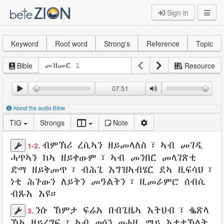
Sign in
Keyword
Root word
Strong's
Reference
Topic
Bible
Resource
TIG
Strongs
Note
ብምኽሪ
ረሲኣን
ዘይመላለስ
፣ ኣብ
መገዲ
1-2.
ሓጥኣን
ከኣ
ዘይቀውም
፣ ኣብ
መንበር
መላገጽቲ
ድማ
ዘይቅመጥ
፣
ብሕጊ
እግዝኣብሄር
ደኣ
ዚፍሳህ
፣
ነቲ
ሕጉውን
ለይትን
መዓልትን
፣
ዚመራምሮ
ሰብሲ
ብጹእ
እዩ።
ንሱ ኸምታ
ፍሬአ
በብጊዜኣ
እትህብ
፣
ቈጽላ
3.
ኸኣ
ዘይረግፍ
፣ ኣብ ወሰን
ወሓዚ
ማይ
እተተኽለት