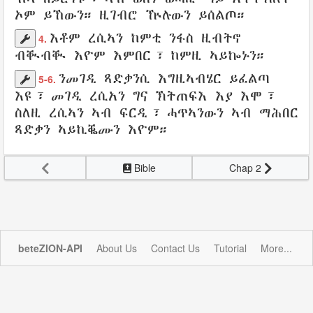
ኦም
ይኸውን።
ዚገብሮ
ዅሉውን
ይሰልጦ
።
እቶም
ረሲኣን
ከምቲ
ንፋስ
ዚብትኖ
4.
ብቚብቚ
እዮም እምበር፣ ከምዚ ኣይኰኑን።
ንመገዲ
ጻድቃንሲ
እግዚኣብሄር
ይፈልጣ
5-6.
እዩ፣
መገዲ
ረሲአን
ግና
ኽትጠፍእ
እያ እሞ፣
ስለዚ
ረሲኣን
ኣብ
ፍርዲ
፣
ሓጥኣንውን
ኣብ
ማሕበር
ጻድቃን
ኣይኪቘሙን
እዮም።
Bible
Chap 2
beteZION-API
About Us
Contact Us
Tutorial
More...