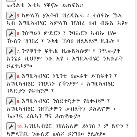
መዓልቲ
እቲኣ
ሃቐናኡ
ይጠፍእ
።
ኣምላኽ
ያእቆብ
ዝረዲኤቱ
፣
ተስፋኡ
ኸኣ
5.
ኣብ
እግዚኣብሄር
ኣምላኽ
ዝገበረ ሰብ
ብጹእ
እዩ።
ንሰማይን
ምድርን
፣
ንባሕርን
ኣብኡ ዘሎ
6.
ዅሉን
ዝገበረ
፣
ንሓቂ
ኽሳዕ
ዘለአለም
ዚሕሉ
፣
ንጥቑዓት
ፍትሒ
ዜውጽኣሎም
፣
ንጥሙያት
7.
እንጌራ
ዚህቦም
ንሱ እዩ፣
እግዚኣብሄር
ንእሱራት
ይፈትሖም
።
እግዚኣብሄር
ነዒንቲ
ዕውራት
ይኸፍተን
፣
8.
እግዚኣብሄር
ንዝደነኑ
የቕንዖም
፣ እግዚኣብሄር
ንጻድቃን
የፍቅሮም
፣
እግዚኣብሄር
ንስደተኛታት
የዕቊቦም
፣
9.
እግዚኣብሄር
ንዘኽታምን
መበለትን
ይአልዮም
፣
ንመገዲ
ረሲኣን
ግና
ይጠዋውያ
።
እግዚኣብሄር
ንዘለአለም
ይነግስ
፣ ዎ
ጽዮን
፣
10.
ኣምላኽኪ
ንውሉድ ወለዶ
ይነግስ።
ሃሌሉያ
።