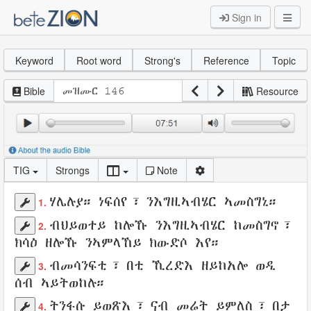
Sign in
Keyword
Root word
Strong's
Reference
Topic
Bible
Resource
TIG
Strongs
Note
ሃሌሉያ።
ነፍሰየ
፣
ንእግዚኣብሄር
ኣመስግኒ
።
1.
ብህይወተይ
ከሎኹ
ንእግዚኣብሄር
ከመስግኖ
፣
2.
ክሳዕ ዘሎኹ
ንኣምላኸይ
ክውድሶ
እየ።
ብመሳንፍቲ
፣ በቲ
ኺረድእ
ዘይከአሎ
ወዲ
3.
ሰብ
ኣይትወከሉ
።
ትንፋሱ
ይወጽእ
፣ ናብ
መሬት
ይምለስ
፣ በታ
4.