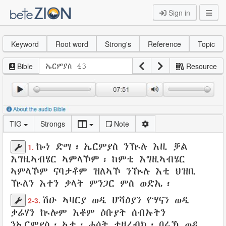
Sign in
Keyword
Root word
Strong's
Reference
Topic
Bible
Resource
TIG
Strongs
Note
ኰነ ድማ፡
ኤርምያስ
ንዂሉ እዚ
ቓል
1.
እግዚኣብሄር
ኣምላኾም
፡ ከምቲ እግዚኣብሄር
ኣምላኾም ናባታቶም
ዝለኣኾ
ንዂሉ
እቲ ህዝቢ
ዂለን እተን
ቃላት
ምንጋር
ምስ ወድኤ
፡
ሽዑ
ኣዛርያ
ወዲ
ሆሻዕያን
ዮሃናን
ወዲ
2-3.
ቃሬሃን
ኲሎም እቶም
ዕቡያት
ሰብኡትን
ንኤርምያስ
፡ ኣታ፡
ሓሶት
ተዛረብካ
፡
በሩኽ
ወዲ