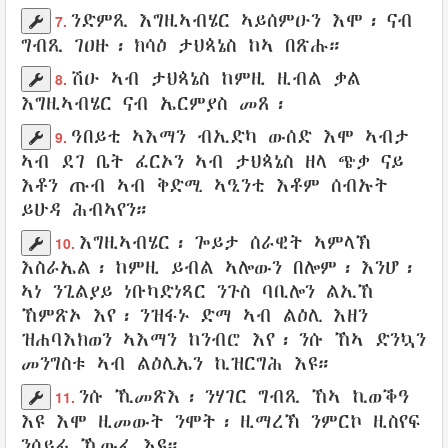
ንድምጺ
እግዚኣብሄር
ኣይሰምዑን
እሞ፡ ናብ
7.
ግብጺ
ገዐዙ
፡ ክሳዕ
ታህጳኔስ
ከኣ
በጽሑ
።
ሽዑ ኣብ
ታህጳኔስ
ከምዚ ዚብል
ቃል
8.
እግዚኣብሄር
ናብ
ኤርምያስ
መጸ
፡
ዓበይቲ
ኣእማን
ብኢድካ
ውሰድ
እሞ ኣብታ
9.
ኣብ ደገ
ቤት
ፈርኦን
ኣብ
ታህጳኔስ
ዘላ
ጭቃ
ናይ
እቶን ጡብ
ኣብ ቅድሚ
ኣዒንቲ
እቶም ሰብኡት
ይሁዳ
ሕብኣየን
።
እግዚኣብሄር፡
ጐይታ
ሰራዊት
ኣምላኽ
10.
እስራኤል
፡
ከምዚ ይብል
ኣሎውን
በሎም
፡ እንሆ፡
ኣነ
ንጊልያይ
ነቡካድነጻር
ንጉስ
ባቢሎን
ልኢኸ
ኸምጽኦ
እየ፡
ንዝፋኑ
ድማ ኣብ
ልዕሊ
እዘን
ዝሐባእክወን
ኣእማን
ከንብሮ
እየ፡ ንሱ ኸኣ
ድንኳን
መንግስቱ
ኣብ ልዕሊኤን
ኪዝርግሕ
እዩ።
ንሱ ኺመጽእ
፡
ንሃገር
ግብጺ
ኸኣ
ኪወቕዓ
11.
እዩ እሞ
ዚመውት
ንሞት
፡
ዚማረኽ
ንምርኮ
ዚስየፍ
ንሰይፊ
ኺውፈ እዩ።