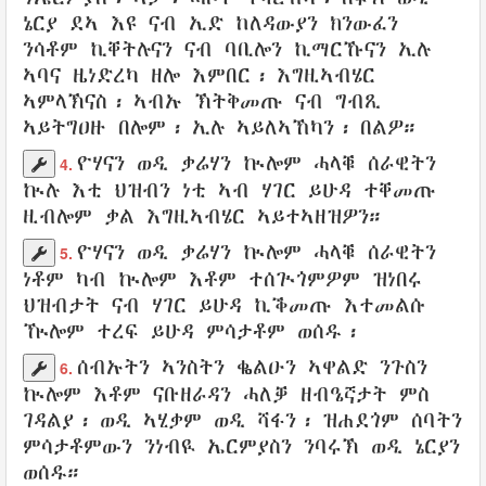
ኔርያ
ደኣ እዩ
ናብ ኢድ
ከለዳውያን
ክንውፈን
ንሳቶም
ኪቐትሉናን
ናብ
ባቢሎን
ኪማርኹናን
ኢሉ
ኣባና
ዜነድረካ
ዘሎ እምበር፡
እግዚኣብሄር
ኣምላኽናስ፡ ኣብኡ
ኽትቅመጡ
ናብ
ግብጺ
ኣይትግዐዙ
በሎም
፡ ኢሉ
ኣይለኣኸካን
፡
በልዎ
።
ዮሃናን
ወዲ
ቃሬሃን
ኲሎም
ሓላቑ
ሰራዊትን
4.
ኲሉ እቲ
ህዝብን
ነቲ ኣብ
ሃገር
ይሁዳ
ተቐመጡ
ዚብሎም
ቃል
እግዚኣብሄር
ኣይተኣዘዝዎን
።
ዮሃናን
ወዲ
ቃሬሃን
ኲሎም
ሓላቑ
ሰራዊትን
5.
ነቶም ካብ ኲሎም እቶም
ተሰጒጎምዎም
ዝነበሩ
ህዝብታት
ናብ
ሃገር
ይሁዳ
ኪቕመጡ
እተመልሱ
ዂሎም
ተረፍ
ይሁዳ ምሳታቶም
ወሰዱ
፡
ሰብኡትን
ኣንስትን
ቈልዑን
ኣዋልድ
ንጉስን
6.
ኲሎም እቶም
ናቡዘራዳን
ሓለቓ
ዘብዔኛታት
ምስ
ገዳልያ
፡
ወዲ
ኣሂቃም
ወዲ
ሻፋን
፡
ዝሐደጎም
ሰባትን
ምሳታቶምውን
ንነብዪ
ኤርምያስን
ንባሩኽ
ወዲ
ኔርያን
ወሰዱ።