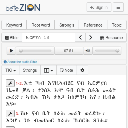
Sign in
Keyword
Root word
Strong's
Reference
Topic
Bible
Resource
TIG
Strongs
Note
እቲ ኻብ
እግዚኣብሄር
ናብ
ኤርምያስ
1-2.
ዝመጸ
ቓል
፡
ተንስእ
እሞ ናብ
ቤት
ሰራሕ መሬት
ውረድ
፡ ኣብኡ ኸኣ
ቃለይ
ከስምዓካ
እየ፡
ዚብል
እዩ።
ሽዑ ናብ
ቤት
ሰራሕ መሬት
ወረድኩ
፡
3.
እንሆ
፡ ንሱ
ብመዘወር
ስራሑ
ኺሰርሕ
ጸንሔ።