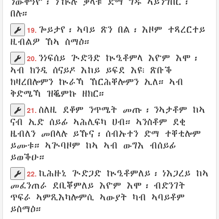
ንውቅዓዮ
፡ ንዂሉ
ቓላቱ
ድማ
ግዱ ኣይንግበር
፡
በሉ
።
ጐይታየ
፡ ኣባይ
ጽን
በል፡ እዞም
ተጻረርተይ
19.
ዚብልዎ
ኸኣ
ስማዕ
።
ንነፍሰይ
ጒድጓድ
ኲዒቶምላ
እዮም እሞ፡
20.
ኣብ ክንዲ
ሰናይዶ
እከይ
ይፍደ
እዩ፧
ጽቡቕ
ክዛረበሎምን
ኲራኻ
ኸርሕቐሎምን
ኢለ። ኣብ
ቅድሜኻ
ዝቘምኩ
ዘክር
።
ስለዚ
ደቆም
ንጥሜት
መጡ፡ ንኣታቶም ከኣ
21.
ናብ ኢድ
ሰይፊ
ኣሕሊፍካ
ሀብ።
ኣንስቶም
ደቂ
ዜብለን
መበላሉ
ይኹና፡
ሰብኡተን
ድማ ተቐቲሎም
ይሙቱ
።
ኣጒባዞም
ከኣ ኣብ
ውግእ
ብሰይፊ
ይወቕዑ
።
ኪሕዙኒ
ጒድጋድ
ኲዒቶምለይ
፡
ነእጋረይ
ከኣ
22.
መፈንጠራ
ደቢቖምለይ
እዮም እሞ፡
ብድንገት
ጥፍራ
ኣምጺእካሎምሲ
ኣውያት
ካብ
ኣባይቶም
ይስማዕ
።