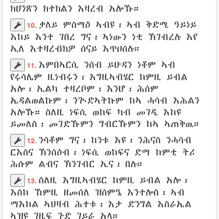
ክሀንጽን
ክተክልን
እዛረብ
አሎኹ።
ቃለይ
ምስማዕ
ኣብዩ፡ ኣብ ቅድሚ
ዓይነይ
10.
እከይ
እንተ
ገበረ
ግና፡ ኣነውን ነቲ
ኽገብረሉ
እየ
ኢለ
እተዛረብክዎ
ሰናይ
እጥዐሰሉ
።
እምበኣርሲ
ንሰብ
ይሁዳን
ነቶም ኣብ
11.
የሩሳሌም
ዚነብሩን
፡
እግዚኣብሄር
ከምዚ
ይብል
አሎ፡
ኢልካ
ተዛረቦም
፡ እንሆ፡
ሕሰም
ኤዳልወልኩም
፡ ንጒድኣትኩም ከኣ
ሓሳብ
እሕልን
አሎኹ። ስለዚ
ነፍሲ ወከፍ
ካብ
መገዲ
እከዩ
ይመለስ
፡
መገድኹምን
ግብርኹምን
ከኣ
ኣጠቅዉ
።
ንሳቶም ግና፡
ከንቱ እዩ
፡ ንሕናስ ንሓሳብ
12.
ርእስና
ኽንሰዕብ
፡
ነፍሲ ወከፍና
ድማ ከምቲ
ትሪ
ሕሱም
ልብና
ኽንገብር
ኢና፡
በሉ
።
ስለዚ
እግዚኣብሄር
ከምዚ
ይብል
አሎ፡
13.
እስከ ኸምዚ ዘመሰለ
ዝሰምዔ
እንተሎስ፡ ኣብ
ማእከል
ኣህዛብ
ሕተቱ
፡ እታ
ድንግል
እስራኤል
ኣዝዩ
ገዚፍ
ጉድ
ገይራ
አላ።