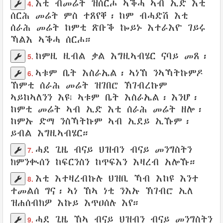
እቲ
ብመሬት
ዝሰርሖ
ኣቕሓ
ኣብ
ኢድ
እቲ
4.
ሰርሕ መሬት
ምስ ተጸየቐ፡ ከም ብሓድሽ እቲ
ሰራሕ መሬት ከምቲ
ጽቡቕ
ኰይኑ
እተራእዮ
ገይሩ
ኻልእ
ኣቕሓ
ሰርሖ
።
ከምዚ
ዚብል
ቃል
እግዚኣብሄር
ናባይ መጸ፡
5.
ኣቱም
ቤት
እስራኤል
፡ ኣነኸ ንኣኻትኩምዶ
6.
ኸምቲ
ሰራሕ መሬት
ዝገበሮ
ኽገብረኩም
ኣይከኣለንን
እዩ፧ ኣቱም
ቤት
እስራኤል
፡ እንሆ፡
ከምቲ
መሬት
ኣብ
ኢድ
እቲ
ሰራሕ መሬት
ዘሎ፡
ከምኡ ድማ ንስኻትኩም ኣብ
ኢደይ
ኢኹም፡
ይብል
እግዚኣብሄር
።
ሓደ ጊዜ ብናይ
ህዝብን
ብናይ
መንግስትን
7.
ክምንቊሰን
ከፍርንስን
ከጥፍእን
እዛረብ
አሎኹ።
እቲ
እተዛረብኩሉ
ህዝቢ
ኻብ
እከዩ
እንተ
8.
ተመልሰ
ግና፡ ኣነ ኸኣ ነቲ ንእኡ
ኽገብሮ
ኢለ
ዝሐሰብክዎ
እኩይ
እጥዐሰሉ
እየ።
ሓደ ጊዜ
ኸኣ ብናይ
ህዝብን
ብናይ
መንግስትን
9.