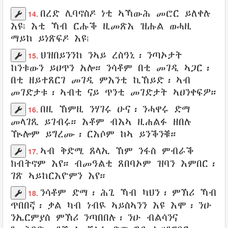
በረድ
ሊባኖስዶ
ነቲ
ኣኻውሕ
መሮር
ይለቀሉ
14.
እዩ፧ እቲ ኻብ
ርሑቕ
ዚመጽእ
ዝሑል
ወሓዚ
ማይከ
ይነጽፍዶ
እዩ፧
ህዝበይንንከ
ንኣይ
ረስዓኒ
፡ ንጣኦታት
15.
ከንቱውን
ይዐጥን
አሎ። ንሳቶም በቲ መገዲ ኣጋር፡
በቲ
ዘይተጸርገ
መገዲ
ምእንቲ
ኪኸይድ
፡ ኣብ
መገድታቱ
፡ ኣብቲ ናይ
ጥንቲ
መገድታት
ኣዐንቀፍዎ
።
በዚ ኸምዚ
ንሃገሩ
ዑና
፡
ንሓዋሩ
ድማ
16.
መላገጺ
ይገብሩ
። እቶም ብእኣ
ዚሐልፉ
ዘበሉ
ዂሎም
ይግረሙ
፡
ርእሶም
ከኣ
ይንቕንቑ
።
ኣብ
ቅድሚ
ጸላኢ
ኸም
ንፋስ
ምብራቕ
17.
ክብትኖም
እየ።
ብመዓልቲ
ጸበባኦም
ዝባን
እምበር፡
ገጽ
ኣይከርእዮምን
እየ።
ንሳቶም ድማ፡
ሕጊ
ኻብ
ካህን
፡
ምኽሪ
ኻብ
18.
ጥበበኛ
፡
ቃል
ካብ
ነብዪ
ኣይስኣንን
እዩ እሞ፡
ንዑ
ንኤርምያስ
ምኽሪ
ንጣበበሉ
፡
ንዑ
ብልሳንና