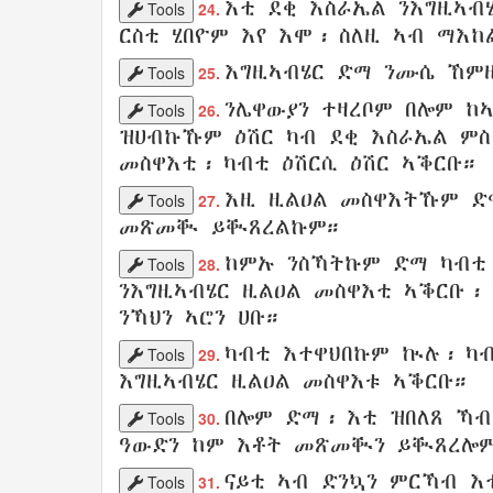
እቲ
ደቂ
እስራኤል
ንእግዚኣብ
Tools
24.
ርስቲ
ሂበዮም እየ
እሞ፡ ስለዚ ኣብ ማእከ
እግዚኣብሄር ድማ
ንሙሴ
ኸም
Tools
25.
ንሌዋውያን
ተዛረቦም
በሎም ከ
Tools
26.
ዝሀብኩኹም
ዕሽር
ካብ ደቂ
እስራኤል
ምስ
መስዋእቲ
፡
ካብቲ ዕሽርሲ
ዕሽር
ኣቕርቡ
።
እዚ ዚልዐል መስዋእትኹም
ድማ
Tools
27.
መጽመቚ
ይቚጸረልኩም
።
ከምኡ ንስኻትኩም ድማ ካብ
Tools
28.
ንእግዚኣብሄር
ዚልዐል መስዋእቲ
ኣቕርቡ
፡
ንኻህን
ኣሮን
ሀቡ
።
ካብቲ እተዋህበኩም ኲሉ
፡ ካ
Tools
29.
እግዚኣብሄር
ዚልዐል መስዋእቱ
ኣቕርቡ
።
በሎም ድማ
፡
እቲ ዝበለጸ
ኻብ
Tools
30.
ዓውድን
ከም እቶት
መጽመቚን
ይቚጸረሎም
ናይቲ
ኣብ ድንኳን
ምርኻብ
እ
Tools
31.