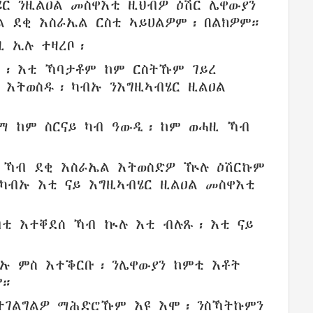
ሄር
ንዚልዐል መስዋእቲ
ዚህብዎ
ዕሽር
ሌዋውያን
ል ደቂ
እስራኤል
ርስቲ
ኣይሀልዎም
፡
በልክዎም
።
ዚ
ኢሉ
ተዛረቦ
፡
ኣ
፡ እቲ
ኻባታቶም ከም ርስትኹም ገይረ
 እትወስዱ፡ ካብኡ
ንእግዚኣብሄር
ዚልዐል
 ከም ስርናይ
ካብ ዓውዲ
፡
ከም ወሓዚ
ኻብ
ቲ
ኻብ ደቂ
እስራኤል
እትወስድዎ
ዅሉ ዕሽርኩም
 ካብኡ እቲ ናይ እግዚኣብሄር
ዚልዐል መስዋእቲ
ብቲ እተቐደሰ
ኻብ ኲሉ እቲ ብሉጹ
፡ እቲ
ናይ
ኡ ምስ እተቕርቡ፡
ንሌዋውያን
ከምቲ እቶት
።
ተገልግልዎ
ማሕድሮኹም እዩ
እሞ፡
ንስኻትኩምን