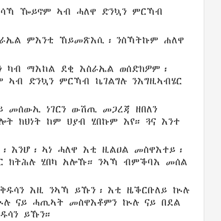
ሳኻ ዀይኖም
ኣብ ሓለዋ
ድንኳን
ምርኻብ
ስራኤል
ምእንቲ ኸይመጽእሲ፡ ንስኻትኩም ሐለዋ
ን
ካብ ማእከል
ደቂ
እስራኤል
ወሰድክዎም፡
ቶም
ኣብ ድንኳን
ምርኻብ
ኬገልግሉ
ንእግዚኣብሄር
ይ መሰውኢ
ነገርን
ውሽጢ
መጋረጃ
ዘበለን
ግሎት
ክህነት
ከም ህያብ
ሂበኩም
እየ።
ጓና
እንተ
፡ እንሆ፡ ኣነ
ሓለዋ
እቲ ዚልዐል መስዋእተይ
፡
ር ክትሕሉ ሂበካ አሎኹ።
ንኣኻ ብምቕባእ መሰል
ቅዱሳን
እዚ ንኣኻ ይኹን
፡ እቲ ዜቕርቡለይ
ኲሉ
ኲሉ ናይ ሓጢኣት መስዋእቶምን ኲሉ ናይ በደል
ዱሳን ይኹን።