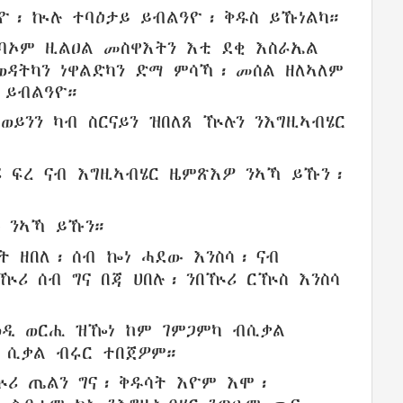
ዮ
፡ ኲሉ ተባዕታይ
ይብልዓዮ
፡ ቅዱስ ይኹነልካ።
ባኦም
ዚልዐል መስዋእትን
እቲ ደቂ
እስራኤል
ወዳትካን
ነዋልድካን
ድማ ምሳኻ፡ መሰል
ዘለኣለም
ይብልዓዮ
።
ወይንን
ካብ ስርናይን
ዝበለጸ ዅሉን
ንእግዚኣብሄር
ሪ
ፍረ
ናብ
እግዚኣብሄር
ዜምጽእዎ
ንኣኻ ይኹን፡
ንኣኻ ይኹን።
ት ዘበለ
፡
ሰብ ኰነ
ሓደው እንስሳ፡
ናብ
ንበዅሪ
ሰብ
ግና
በጃ ሀበሉ፡
ንበዅሪ
ርዅስ
እንስሳ
ወዲ
ወርሒ
ዝዀነ
ከም ገምጋምካ
ብሲቃል
ሲቃል
ብሩር
ተበጀዎም
።
ዅሪ
ጤልን
ግና፡
ቅዱሳት እዮም
እሞ፡