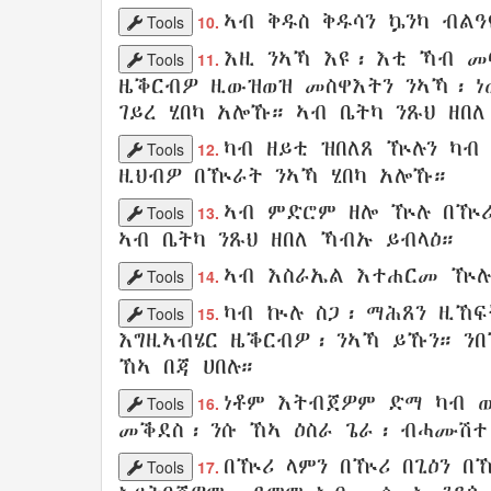
ኣብ
ቅዱስ
ቅዱሳን ኴንካ
ብልዓ
Tools
10.
እዚ ንኣኻ እዩ፡ እቲ
ኻብ መ
Tools
11.
ዜቕርብዎ
ዚውዝወዝ መስዋእትን
ንኣኻ፡ ነ
ገይረ
ሂበካ አሎኹ
።
ኣብ ቤትካ
ንጹህ ዘበለ
ካብ ዘይቲ
ዝበለጸ
ዅሉን
ካብ 
Tools
12.
ዚህብዎ
በዅራት
ንኣኻ
ሂበካ አሎኹ
።
ኣብ
ምድሮም
ዘሎ ዅሉ
በዅ
Tools
13.
ኣብ
ቤትካ
ንጹህ ዘበለ ኻብኡ
ይብላዕ
።
ኣብ እስራኤል
እተሐርመ ዅሉ
Tools
14.
ካብ ኲሉ ስጋ
፡
ማሕጸን
ዚኸፍ
Tools
15.
እግዚኣብሄር
ዜቕርብዎ
፡ ንኣኻ ይኹን። 
ኸኣ
በጃ
ሀበሉ።
ነቶም
እትብጀዎም ድማ
ካብ 
Tools
16.
መቕደስ
፡ ንሱ ኸኣ
ዕስራ
ጌራ
፡
ብሓሙሽተ
በዅሪ
ላምን
በዅሪ
በጊዕን
በ
Tools
17.