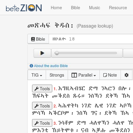
Home
Bible
Music
Resource
መጽሓፍ ቅዱስ:
(Passage lookup)
Bible
TIG
Strongs
Parallel
Note
እግዚኣብሄር ድማ
ንኣሮን
በሎ
Tools
1.
ኽፍኣት
መቕደስ
ጹሩ
። ንስኻን ደቅኻ ኸኣ
ኣሕዋትካ
ነገድ
ሌዊ
ነገድ
ኣቦኻ
Tools
2.
ምሳኻ
ኣቕርቦም
፡ ንስኻ ግና፡ ደቅኻ
ኸኣ 
ንሳቶም ድማ
ሓለዋኻን
ሓለዋ
ዅ
Tools
3.
ምእንቲ ኸይትሞቱ፡
ናብ ኣቓሑ
መቕደስን