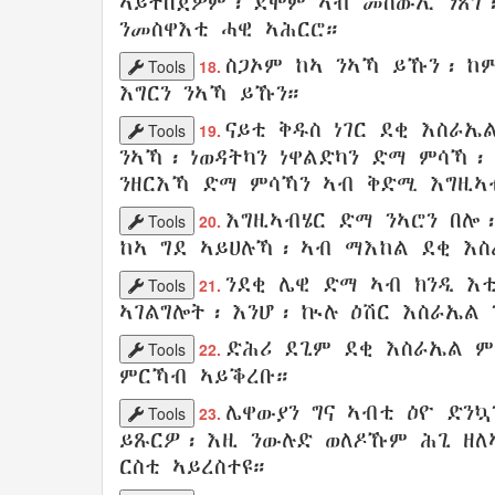
ኣይትበጀዎም
፡
ደሞም
ኣብ መሰውኢ
ንጸጎ
ንመስዋእቲ ሓዊ
ኣሕርሮ
።
ስጋኦም ከኣ
ንኣኻ ይኹን፡ ከ
Tools
18.
እግርን
ንኣኻ ይኹን።
ናይቲ ቅዱስ ነገር
ደቂ
እስራኤ
Tools
19.
ንኣኻ፡ ነወዳትካን
ነዋልድካን ድማ
ምሳኻ፡
ንዘርእኻ ድማ
ምሳኻን ኣብ
ቅድሚ
እግዚኣ
እግዚኣብሄር ድማ
ንኣሮን
በሎ
Tools
20.
ከኣ
ግደ ኣይሀሉኻ
፡
ኣብ ማእከል
ደቂ
እስ
ንደቂ
ሌዊ
ድማ ኣብ ክንዲ እ
Tools
21.
ኣገልግሎት
፡ እንሆ፡ ኲሉ
ዕሽር
እስራኤል
ድሕሪ ደጊም
ደቂ
እስራኤል
ም
Tools
22.
ምርኻብ
ኣይቕረቡ
።
ሌዋውያን ግና
ኣብቲ ዕዮ
ድንኳ
Tools
23.
ይጹርዎ
፡ እዚ
ንውሉድ ወለዶኹም
ሕጊ
ዘለ
ርስቲ ኣይረስተዩ
።