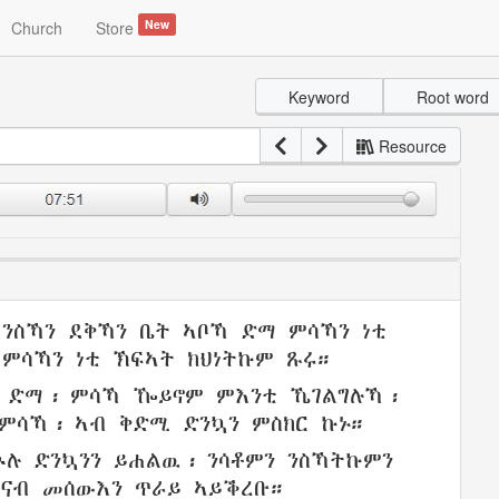
New
Church
Store
Keyword
Root word
Resource
፡
ንስኻን ደቅኻን
ቤት
ኣቦኻ
ድማ ምሳኻን ነቲ
 ምሳኻን ነቲ
ኽፍኣት
ክህነትኩም
ጹሩ
።
ድማ፡ ምሳኻ ዀይኖም ምእንቲ ኼገልግሉኻ፡
ምሳኻ፡ ኣብ ቅድሚ
ድንኳን
ምስክር
ኩኑ።
ሉ ድንኳንን
ይሐልዉ
፡ ንሳቶምን ንስኻትኩምን
ናብ
መሰውእን
ጥራይ ኣይቕረቡ
።