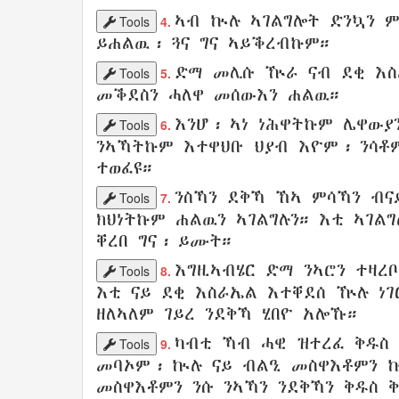
ኣብ ኲሉ ኣገልግሎት
ድንኳን
ም
Tools
4.
ይሐልዉ፡
ጓና
ግና
ኣይቕረብኩም
።
ድማ መሊሱ
ዅራ
ናብ ደቂ
እ
Tools
5.
መቕደስን
ሓለዋ
መሰውእን
ሐልዉ
።
እንሆ፡ ኣነ
ነሕዋትኩም
ሌዋውያ
Tools
6.
ንኣኻትኩም
እተዋህቡ
ህያብ
እዮም፡ ንሳ
ተወፈዩ
።
ንስኻን ደቅኻ
ኸኣ ምሳኻን
ብና
Tools
7.
ክህነትኩም
ሐልዉን
ኣገልግሉን
።
እቲ ኣገል
ቐረበ ግና
፡
ይሙት
።
እግዚኣብሄር ድማ
ንኣሮን
ተዛረቦ
Tools
8.
እቲ ናይ ደቂ
እስራኤል
እተቐደሰ
ዅሉ ነገ
ዘለኣለም
ገይረ
ንደቅኻ
ሂበዮ አሎኹ
።
ካብቲ
ኻብ ሓዊ ዝተረፈ
ቅዱስ 
Tools
9.
መባኦም
፡ ኲሉ ናይ ብልዒ መስዋእቶምን 
መስዋእቶምን ንሱ ንኣኻን
ንደቅኻን
ቅዱስ
ቅ