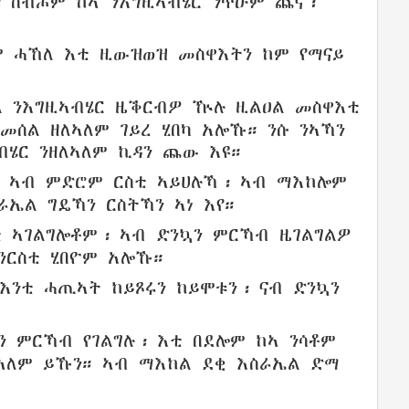
፡
ስብሖም ከኣ
ንእግዚኣብሄር
ንጥዑም
ጨና
፡
ም
ሓኸለ
እቲ ዚውዝወዝ መስዋእትን
ከም የማናይ
ል
ንእግዚኣብሄር
ዜቕርብዎ
ዅሉ
ዚልዐል መስዋእቲ
 መሰል
ዘለኣለም
ገይረ
ሂበካ አሎኹ
። ንሱ
ንኣኻን
ብሄር ንዘለኣለም
ኪዳን
ጨው
እዩ።
፡
ኣብ ምድሮም
ርስቲ ኣይሀሉኻ
፡ ኣብ ማእከሎም
ራኤል
ግዴኻን
ርስትኻን
ኣነ እየ።
ቲ
ኣገልግሎቶም
፡
ኣብ ድንኳን
ምርኻብ
ዜገልግልዎ
ንርስቲ
ሂበዮም አሎኹ።
እንቲ
ሓጢኣት
ከይጾሩን
ከይሞቱን
፡
ናብ ድንኳን
ን
ምርኻብ
የገልግሉ
፡
እቲ በደሎም
ከኣ ንሳቶም
ኣለም
ይኹን።
ኣብ ማእከል
ደቂ
እስራኤል
ድማ