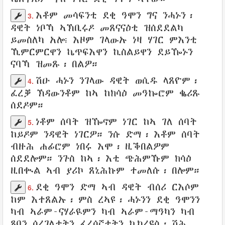
እቶም መሳፍንቲ
ደቂ
ዓሞን
ግና
ንሓኑን
፡
3.
ዳዊት
ነቦኻ
ኣኽቢሩዶ
መጸናናዕቲ
ዝሰደደልካ
ይመስለካ አሎ
፧ እዞም
ገላውኡ
ነዛ ሃገር
ምእንቲ
ኺምርምርዋን
ኬጥፍእዋን
ኪስልይዋን
ደይዀኑን
ናባኻ
ዝመጹ
፡
በልዎ
።
ሽዑ
ሓኑን
ንገላው
ዳዊት
ወሲዱ
ላጸዮም
፡
4.
ፈረቓ
ኽዳውንቶም
ከኣ ከክሳዕ መዓኰሮም
ቈሪጹ
ሰደዶም
።
ነቶም ሰባት
ዝዀኖም ነገር ከኣ ገለ ሰባት
5.
ከይዶም
ንዳዊት
ነገርዎ
። ንሱ ድማ፡
እቶም ሰባት
ብዙሕ
ሐፊሮም
ነበሩ እሞ፡
ዚቕበልዎም
ሰደደሎም
።
ንጉስ
ከኣ፡ እቲ
ጭሕምኹም
ክሳዕ
ዚበቊል
ኣብ
ያሪኮ
ጸኒሕኩም
ተመለሱ
፡
በሎም
።
ደቂ
ዓሞን
ድማ ኣብ
ዳዊት
ብሰሪ ርእሶም
6.
ከም እተጸልኡ
፡
ምስ ረኣዩ
፡
ሓኑንን
ደቂ
ዓሞንን
ካብ
ኣራም-ናሃራዪምን
ካብ ኣራም-ማዓካን ካብ
ጾባን
ሰረገላታትን
ፈረሰኛታትን
ኪካረዩስ
፡
ሽሕ