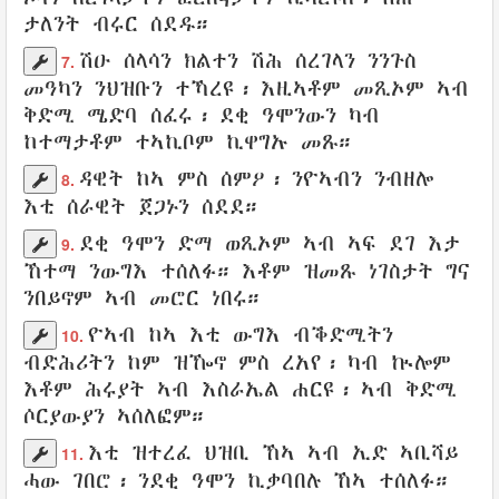
ታለንት
ብሩር
ሰደዱ
።
ሽዑ
ሰላሳን
ክልተን
ሽሕ
ሰረገላን
ንንጉስ
7.
መዓካን
ንህዝቡን
ተኻረዩ
፡ እዚኣቶም
መጺኦም
ኣብ
ቅድሚ
ሜድባ
ሰፈሩ
፡
ደቂ
ዓሞንውን
ካብ
ከተማታቶም
ተኣኪቦም
ኪዋግኡ
መጹ
።
ዳዊት
ከኣ ምስ
ሰምዖ
፡
ንዮኣብን
ንብዘሎ
8.
እቲ ሰራዊት
ጀጋኑን
ሰደደ
።
ደቂ
ዓሞን
ድማ
ወጺኦም
ኣብ ኣፍ ደገ
እታ
9.
ኸተማ
ንውግእ
ተሰለፉ
። እቶም
ዝመጹ
ነገስታት
ግና
ንበይኖም ኣብ
መሮር
ነበሩ።
ዮኣብ
ከኣ እቲ
ውግእ
ብቕድሚትን
10.
ብድሕሪትን
ከም ዝዀኖ ምስ
ረአየ
፡ ካብ ኲሎም
እቶም
ሕሩያት
ኣብ
እስራኤል
ሐርዩ
፡
ኣብ ቅድሚ
ሶርያውያን
ኣሰለፎም።
እቲ
ዝተረፈ
ህዝቢ
ኸኣ
ኣብ ኢድ
ኣቢሻይ
11.
ሓው
ገበሮ
፡
ንደቂ
ዓሞን
ኪቃባበሉ ኸኣ
ተሰለፉ
።