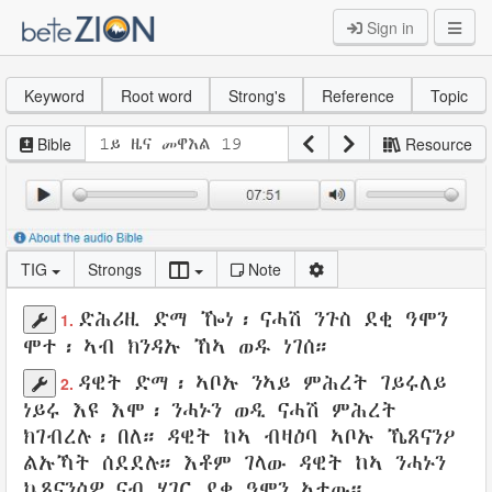
Sign in
Keyword
Root word
Strong's
Reference
Topic
Bible
Resource
TIG
Strongs
Note
ድሕሪዚ ድማ ዀነ
፡
ናሓሽ
ንጉስ
ደቂ
ዓሞን
1.
ሞተ
፡ ኣብ ክንዳኡ ኸኣ
ወዱ
ነገሰ
።
ዳዊት
ድማ፡
ኣቦኡ
ንኣይ
ምሕረት
ገይሩለይ
2.
ነይሩ እዩ እሞ፡ ንሓኑን
ወዲ
ናሓሽ
ምሕረት
ክገብረሉ
፡
በለ
። ዳዊት ከኣ
ብዛዕባ ኣቦኡ
ኼጸናንዖ
ልኡኻት
ሰደደሉ
። እቶም
ገላው
ዳዊት ከኣ
ንሓኑን
ኬጸናንዕዎ
ናብ ሃገር ደቂ
ዓሞን
ኣተው።