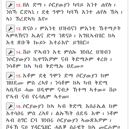
በለ
ድማ፡
ሶርያውያን
ካባይ እንተ
ሐየሉ
፡
12.
ንስኻ
ርድኣኒ
፡
ደቂ
ዓሞን
ካባኻ እንተ
ሐየሉ ኸኣ
፡
ኣነ
ኽረድኣካ
እየ።
ጽናዕ
፡ ምእንቲ
ህዝብናን
ምእንቲ
ኸተማታት
13.
ኣምላኽናን
ኢልና ድማ
ንጽናዕ
፡
እግዚኣብሄር
ከኣ
እቲ
ጽቡቕ
ኰይኑ
እተራእዮ
ይግበር
።
ሽዑ
ዮኣብን
እቲ ምስኡ ዝነበረ
ህዝብን
14.
ንሶርያውያን
ኪዋግእዎም
ናብ
ቅድሚኦም
ቀረቡ
፡
ንሳቶም ከኣ ካብ
ቅድሚኡ
ሀደሙ
።
እቶም
ደቂ
ዓሞን
ድማ
ሶርያውያን
ከም
15.
ዝሀደሙ
ምስ
ረኣዩ
፡ ንሳቶም ከኣ ካብ
ቅድሚ
ኣቢሻይ
ሓው
ሀዲሞም
ናብታ
ኸተማ
ኣተው
። ሽዑ
ዮኣብ
ናብ
የሩሳሌም
ኣተወ
።
ሶርያውያን
ከኣ
ኣብ ቅድሚ
እስራኤል
ከም
16.
እተሳዕሩ
ምስ
ረኣዩ
፡
ልኡኻት
ሰደዱ
እሞ፡ ነቶም
ኣብ ስግር
ርባ
ዝነበሩ ሶርያውያን
ኣውጽእዎም
፡
ሾፋኽ
ናይ
ሃዳርዔዘር
ሓለቓ
ሰራዊት
ከኣ
መርሖም
።