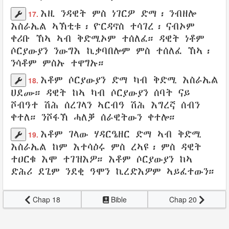
እዚ
ንዳዊት
ምስ ነገርዎ
ድማ፡
ንብዘሎ
17.
እስራኤል
ኣኽቲቱ
፡
ዮርዳኖስ
ተሳገረ
፡ ናብኦም
ቀሪቡ ኸኣ
ኣብ ቅድሚኦም
ተሰለፈ
።
ዳዊት ነቶም
ሶርያውያን
ንውግእ
ኪቃባበሎም ምስ
ተሰለፈ ኸኣ
፡
ንሳቶም ምስኡ
ተዋግኡ
።
እቶም
ሶርያውያን
ድማ ካብ
ቅድሚ
እስራኤል
18.
ሀደሙ
።
ዳዊት
ከኣ ካብ ሶርያውያን ሰባት ናይ
ሾብዓተ
ሽሕ
ሰረገላን
ኣርብዓ
ሽሕ
እግረኛ ሰብን
ቀተለ
።
ንሾፋኽ
ሓለቓ
ሰራዊትውን
ቀተሎ
።
እቶም ገላው
ሃዳርዔዘር
ድማ ኣብ
ቅድሚ
19.
እስራኤል
ከም እተሳዕሩ
ምስ
ረኣዩ
፡ ምስ
ዳዊት
ተዐርቁ
እሞ
ተገዝእዎ
። እቶም
ሶርያውያን
ከኣ
ድሕሪ ደጊም
ንደቂ
ዓሞን
ኪረድእዎም
ኣይፈተውን
።
Chap 18
Bible
Chap 20