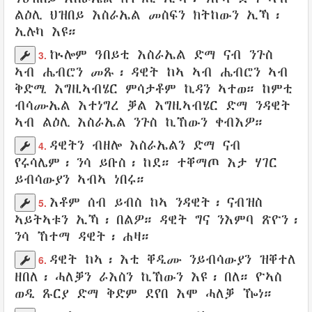
ልዕሊ ህዝበይ እስራኤል
መስፍን
ክትከውን ኢኻ፡
ኢሉካ
እዩ።
ኲሎም
ዓበይቲ
እስራኤል
ድማ ናብ
ንጉስ
3.
ኣብ
ሔብሮን
መጹ
፡
ዳዊት
ከኣ ኣብ ሔብሮን ኣብ
ቅድሚ
እግዚኣብሄር
ምሳታቶም
ኪዳን
ኣተወ
። ከምቲ
ብሳሙኤል
እተነግረ
ቓል
እግዚኣብሄር ድማ
ንዳዊት
ኣብ ልዕሊ እስራኤል ንጉስ ኪኸውን
ቀብእዎ
።
ዳዊትን
ብዘሎ
እስራኤልን
ድማ ናብ
4.
የሩሳሌም
፡ ንሳ
ይቡስ
፡
ከደ
።
ተቐማጦ
እታ
ሃገር
ይብሳውያን
ኣብኣ ነበሩ።
እቶም
ሰብ
ይብስ
ከኣ
ንዳዊት
፡ ናብዝስ
5.
ኣይትኣቱን
ኢኻ፡
በልዎ
። ዳዊት ግና
ንእምባ
ጽዮን
፡
ንሳ
ኸተማ
ዳዊት፡
ሐዛ
።
ዳዊት
ከኣ፡ እቲ
ቐዲሙ
ንይብሳውያን
ዝቐተለ
6.
ዘበለ፡
ሓለቓን
ራእስን
ኪኸውን እዩ፡ በለ።
ዮኣስ
ወዲ
ጹርያ
ድማ
ቅድም
ደየበ
እሞ ሓለቓ ዀነ።