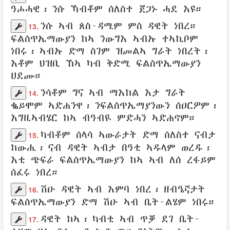
ዓሖሓዊ
፡ ንሱ ኻብቶም
ሰለስተ
ጀጋኑ
ሓደ እዩ።
ንሱ ኣብ
ጰስ-ዳሚም
ምስ
ዳዊት
ነበረ።
13.
ፍልስጥኤማውያን
ከኣ
ንውግእ
ኣብኡ
ተኣኪቦም
ነበሩ፡ ኣብኡ ድማ
ስገም
ዝመልኣ
ግራት
ነበረት፡
እቶም
ህዝቢ
ኸኣ ካብ
ቅድሚ
ፍልስጥኤማውያን
ሀደሙ
።
ንሳቶም ግና ኣብ
ማእከል
እታ
ግራት
14.
ቈይሞም
ኣድሐንዋ
፡
ንፍልስጥኤማያንውን
ሰዐርዎም
፡
እግዚኣብሄር
ከኣ
ብዓብዪ
ምድሓን
ኣድሐኖም
።
ካብቶም
ሰላሳ
ኣውራታት
ድማ
ሰለስተ
ናብታ
15.
ከውሒ
፡ ናብ
ዳዊት
ኣብታ
በዓቲ
ኣዱላም
ወረዱ
፡
እቲ ጭፍራ
ፍልስጥኤማውያን
ከኣ ኣብ
ለሰ
ረፋይም
ሰፈሩ
ነበረ።
ሽዑ
ዳዊት
ኣብ
እምባ
ነበረ፡
ዘብዔኛታት
16.
ፍልስጥኤማውያን
ድማ ሽዑ ኣብ
ቤት-ልሄም
ነበሩ።
ዳዊት
ከኣ፡ ካብቲ ኣብ
ጥቓ
ደገ
ቤት-
17.