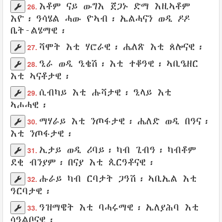
እቶም ናይ
ውግእ
ጀጋኑ
ድማ እዚኣቶም
26.
እዮ፡
ዓሳሄል
ሓው
ዮኣብ
፡
ኤልሓናን
ወዲ
ዶዶ
ቤት-ልሄማዊ
፡
ሻሞት
እቲ
ሃሮራዊ
፡
ሔለጽ
እቲ
ጰሎናዊ
፡
27.
ዒራ
ወዲ
ዒቄሽ
፡ እቲ
ተቆዓዊ
፡
ኣቢዔዘር
28.
እቲ
ኣናቶታዊ
፡
ሲብካይ
እቲ
ሑሻታዊ
፡
ዒላይ
እቲ
29.
ኣሖሓዊ
፡
ማሃራይ
እቲ
ንጦፋታዊ
፡
ሔለድ
ወዲ
በዓና
፡
30.
እቲ ንጦፋታዊ፡
ኢታይ
ወዲ
ሪባይ
፡ ካብ
ጊብዓ
፡ ካብቶም
31.
ደቂ
ብንያም
፡
በናያ
እቲ
ጲርዓቶናዊ
፡
ሑራይ
ካብ
ርባታት
ጋዓሽ
፡
ኣቢኤል
እቲ
32.
ዓርባታዊ
፡
ዓዝማዌት
እቲ
ባሓሩማዊ
፡
ኤለያሕባ
እቲ
33.
ሳዓልቦናዊ
፡