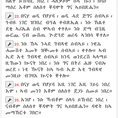
ክልተ
ይኸብር
ነበረ፡
ሓለቓኦም
ከኣ ዀነ፡ ክሳዕ
ማዕረ እቶም
ሰለስተ ቐዳሞት
ግና
ኣይበጽሔን
።
በናያ
ወዲ
የሆያዳ
፡ ወዲ ሓደ
ጅግና
ሰብኣይ
፡
22.
ዓብዪ
ነገር
ዝገበረ
ብዓል
ቀብጽኤል
፡ ንሱ
ኽልተ
ደቂ ኣሪኤል
ሰብ
ሞኣብ
ቀተለ
። ንሱ ድማ
ብጊዜ
ውርጪ
ናብ ውሽጢ
ጒድጓድ
ወሪዱ
ኣንበሳ
ቐተለ
።
ንሱ ኸኣ ንሓደ
ግብጻዊ
ሰብኣይ
፡
ነዊሕ
23.
ሓሙሽተ
እመት
ዝቚመቱ ሰብኣይ፡
ቀተሎ
። ኣብ
ኢድ
እቲ ግብጻዊ ሰብኣይ ክንዲ
ወንደረሽ
ኣላማይ
ዚኸውን
ኲናት
ነበረ፡ ንሱ ግና
በትሪ
ሒዙ ናብኡ
ወረደ
፡ ነቲ
ዂናት
ከኣ ካብ ኢድ እቲ ግብጻዊ
መንዚዑ
ብገዛእ
ኲናቱ
ቐተሎ
።
በናያ
ወዲ
የሆያዳ
እዚ ነገር እዚ
ገይሩ
ነበረ
24.
እሞ፡ ኣብ መንጎ እቶም
ሰለስተ
ጀጋኑ
ስሙይ
ነበረ።
እንሆ
፡ ንሱ ኻብቶም
ሰላሳ
ይኸብር
ነበረ፡
25.
ናብቶም
ሰለስተ ቐዳሞት
ግና
ኣይበጽሔን
።
ዳዊት
ከኣ
መማኸርቱ
ገበሮ
።