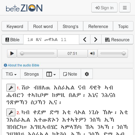
Sign in
Keyword
Root word
Strong's
Reference
Topic
Bible
Resource
TIG
Strongs
Note
ሽዑ ብዘለዉ
እስራኤል
ናብ
ዳዊት
ኣብ
1.
ሔብሮን
ተኣኪቦም
ከምዚ በልዎ
፡ እኔና ንሕናስ
ዓጽምኻን
ስጋኻን
ኢና፡
ካብ
ቀደም
ድማ እቲ
ሳኦል
ነጊሱ
ኸሎ፡ እቲ
2.
ንእስራኤል
እተውጽኦን
እተኣትዎን
ንስኻ ኢኻ
ዝነበርካ።
እግዚኣብሄር
ኣምላኽካ
ኸኣ ንኣኻ፡ ንስኻ
ንህዝበይ
እስራኤል
ክትጓሲ
ኢኻ፡ ንስኻ ድማ ኣብ