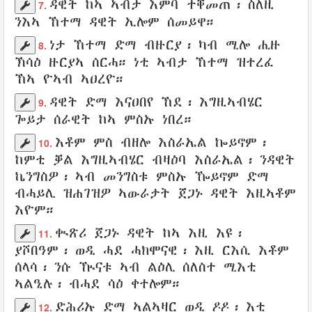
ዳዊት
ከኣ ኣብታ
እምባ
ተቐመጠ
፡ ስለዚ
7.
ንእኣ
ኸተማ
ዳዊት ኢሎም
ሰመይዋ
።
ነታ
ኸተማ
ድማ
ብዙርያ
፡ ካብ
ሚሎ
ሒዙ
8.
ኽሳዕ
ዙርያኣ
ሰርሓ
። ነቲ ኣብታ ኸተማ
ዝተረፈ
ኸኣ
ዮኣብ
ኣዐረዮ
።
ዳዊት
ድማ
እናዐበየ
ኸደ
፡
እግዚኣብሄር
9.
ጐይታ
ሰራዊት
ከኣ ምስኡ ነበረ።
እቶም ምስ ብዘሎ
እስራኤል
ኰይኖም፡
10.
ከምቲ
ቓል
እግዚኣብሄር
ብዛዕባ እስራኤል፡ ንዳዊት
ኬንግስዎ
፡ ኣብ
መንግስቱ
ምስኡ ዀይኖም ድማ
ብሓይሊ
ዝሐገዝዎ
ኣውራታት
ጀጋኑ
ዳዊት እዚኣቶም
እዮም።
ቊጽሪ
ጀጋኑ
ዳዊት
ከኣ እዚ እዩ፡
11.
ያሾበዓም
፡ ወዲ ሓደ
ሓክሞናዊ
፡ እዚ
ርእሲ
እቶም
ሰላሳ፡ ንሱ
ዂናቱ
ኣብ ልዕሊ
ሰለስተ
ሚእቲ
ኣልዒሉ
፡ ብሓደ ሳዕ ቀተሎም።
ድሕሪኡ
ድማ
ኣልኣዛር
ወዲ
ዶዶ
፡ እቲ
12.