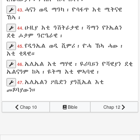
ሓናን
ወዲ
ማዓካ
፡
ዮሳፋጥ
እቲ
ሚትናዊ
43.
ኸኣ፡
ዑዚያ
እቲ
ዓሽትራታዊ
፡
ሻማን
የጉኤልን
44.
ደቂ
ሖታም
ዓሮዔራዊ
፡
የዲዓኤል
ወዲ
ሺምሪ
፡
ዮሓ
ኸኣ
ሓው
፡
45.
እቲ
ቲጻዊ
።
ኤሊኤል
እቲ
ማሃዊ
፡
ዪሪባይን
ዮሻዊያን
ደቂ
46.
ኤልናዓም
ከኣ፡
ዪትማ
እቲ
ሞኣባዊ
፡
ኤሊኤልን
ዖቤድን
ያዓሺኤል
እቲ
47.
መጾባያውን
።
Chap 10
Bible
Chap 12