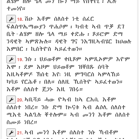
ልሄም
ዘሎ ዔላ መን ኰን
ማይ
የስትየኒ
፡
ኢሉ
ተመነየ
።
ሽዑ እቶም
ሰለስተ
ነቲ
ሰፈር
18.
ፍልስጥኤማውያን
ጥሒሶም
፡ ካብቲ ኣብ ጥቓ
ደገ
ቤት-ልሄም
ዘሎ ዔላ
ማይ
ቀድሑ
፡
ጾይሮም
ድማ
ንዳዊት
ኣምጽኡሉ
። ዳዊት ግና
ንእግዚኣብሄር
ከዐወሉ
እምበር፡
ኪሰትዮስ
ኣይፈተወን
።
ንሱ፡
ህይወቶም
ቀቢጾም
ኣምጺኦምዎ
እዮም
19.
እሞ፡
ደም
እዞም ህይወቶም ዝቐበጹ
ሰባት
እዚኣቶምዶ
ኽሰቲ
እየ፧
ነዚ
ምግባርስ
ኣምላኸይ
ካባይ
የርሕቆ
፡
በለ
። ስለዚ
ኺሰትዮ
ኣይፈተወን
።
እቶም
ሰለስተ
ጀጋኑ
እዚ
ገበሩ
።
ኣቢሻይ
ሓው
ዮኣብ
ከኣ
ርእሲ
እቶም
20.
ሰለስተ
ነበረ። ንሱ ድማ
ኲናቱ
ኣብ ልዕሊ ሰለስተ
ሚእቲ
ኣልዒሉ
ቐተሎም
። ኣብ መንጎ እቶም ሰለስተ
ስሙይ
ነበረ።
ኣብ መንጎ እቶም
ሰለስተ
ንሱ ኻብቶም
21.