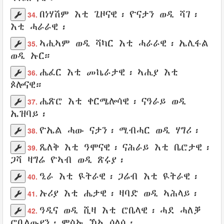
በነሃሽም
እቲ
ጊዞናዊ
፡
ዮናታን
ወዲ
ሻገ
፡
34.
እቲ
ሓራራዊ
፡
ኣሒኣም
ወዲ
ሻካር
እቲ
ሓራራዊ
፡
ኤሊፋል
35.
ወዲ
ኡር
።
ሔፈር
እቲ
መኬራታዊ
፡
ኣሒያ
እቲ
36.
ጶሎናዊ
።
ሔጽሮ
እቲ
ቀርሜሎሳዊ
፡
ናዓራይ
ወዲ
37.
ኤዝባይ
፡
ዮኤል
ሓው
ናታን
፡
ሚብሓር
ወዲ
ሃግሪ
፡
38.
ጼለቅ
እቲ
ዓሞናዊ
፡
ናሕራይ
እቲ
ቤሮታዊ
፡
39.
ጋሻ ዛግሬ
ዮኣብ
ወዲ
ጽሩያ
፡
ዒራ
እቲ
ዪትራዊ
፡
ጋሬብ
እቲ ዪትራዊ፡
40.
ኡሪያ
እቲ
ሔታዊ
፡
ዛባድ
ወዲ
ኣሕላይ
፡
41.
ዓዲና
ወዲ
ሺዛ
እቲ
ሮቤላዊ
፡ ሓደ
ሓለቓ
42.
ሮቤላውያን
፡ ምስኡ ኸኣ
ሰላሳ
፡