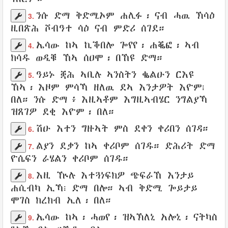
ንሱ ድማ
ቅድሚኦም
ሐሊፉ
፡
ናብ ሓዉ
ኽሳዕ
3.
ዚበጽሕ
ሾብዓተ
ሳዕ
ናብ ምድሪ
ሰገደ
።
ኤሳው
ከኣ
ኪቕበሎ
ጐየየ
፡
ሐቘፎ
፡
ኣብ
4.
ክሳዱ
ወዲቑ ኸኣ
ሰዐሞ
፡
በኸዩ
ድማ።
ዓይኑ
ቛሕ ኣቢሉ
ኣንስትን
ቈልዑን
ርእዩ
5.
ኸኣ፡ እዞም ምሳኻ ዘለዉ ደኣ
እንታዎት እዮም
፧
በለ
።
ንሱ ድማ
፥ እዚኣቶም
እግዚኣብሄር
ንግልያኻ
ዝጸገዎ
ደቂ
እዮም፡ በለ።
ሽዑ እተን
ግዙኣት
ምስ
ደቀን
ቀሪበን
ሰገዳ
።
6.
ልያን
ደቃን
ከኣ
ቀሪቦም
ሰገዱ
።
ድሕሪት
ድማ
7.
ዮሴፍን
ራሄልን
ቀሪቦም
ሰገዱ
።
እዚ ዅሉ
እተጓነፍክዎ
ጭፍራኸ
እንታይ
8.
ሐሲብካ ኢኻ
፧ ድማ
በሎ
።
ኣብ ቅድሚ
ጐይታይ
ሞገስ
ክረክብ
ኢለ፡
በለ
።
ኤሳው
ከኣ፡
ሓወየ
፡
ዝኣኽለኒ
አሎኒ
፡ ናትካስ
9.