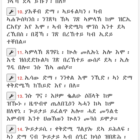
ንኣኻ ደኣ ይኹን፡
በለ
።
ያእቆብ
ድማ፡ ኣይፋልካን፡ ካብ
10.
ኣሐጐስካንስ፡
ንገጽካ
ኸኣ
ገጽ
ኣምላኽ
ከም ዝርኢ
ርእየያ
እየ እሞ፡
ኣብ ቅድሜካ
ሞገስ
እንተ ደኣ
ረኺበስ፡ በጃኻ፡
ገጽ በረኸተይ
ካብ ኢደይ
ተቐበል
።
ኣምላኽ
ጸግዩኒ
፡ ኵሉ
መሊኡኒ አሎ
እሞ፡
11.
እቲ ዝሰደድኩልካ
ገጽ በረኸተይ
ውሰዶ
ደኣ፡ ኢሉ
ግዲ
በሎ። ንሱ ኸኣ ወሰዶ።
ኤሳው ድማ፡
ንንቀል
እሞ
ንኺድ
፡ ኣነ ድማ
12.
ቀቅድሜኻ
ክኸይድ
እየ፡
በለ
።
ንሱ ግና፥ እዞም
ቈልዑ
ዕሸላት
ከም
13.
ዝዀኑ፡
ዜጥብዋ
ጤለበጊዕን
ኣሓን
ከኣ ከም
ዘለዋኒ፡
ጐይታይ
ይፈልጥ
አሎ።
ሓደ
መዓልቲ
እምብዛ እንተ ሀወኽወን ኵለን
መጓሰ
ይሞታ
።
ጐይታይሲ
፡
ቀቅድሚ
ግልያኡ
ደኣ
ይሕለፍ
፡
14.
ኣነ ድማ
ናብ ጐይታይ
ኣብ ሰዒር
ክሳዕ ዝበጽሕ
፡