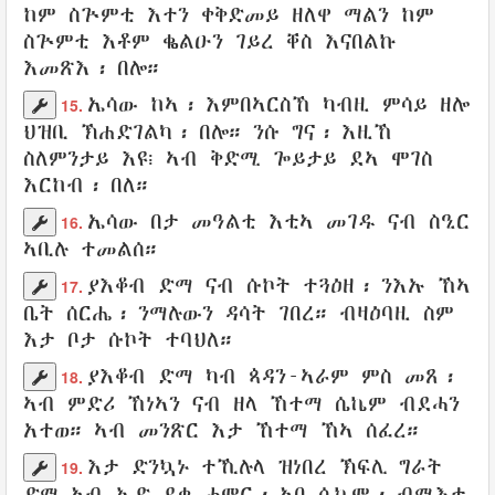
ከም
ስጕምቲ
እተን ቀቅድመይ ዘለዋ
ማልን
ከም
ስጕምቲ እቶም
ቈልዑን
ገይረ
ቐስ
እናበልኩ
እመጽእ
፡ በሎ።
ኤሳው
ከኣ፡ እምበኣርስኸ ካብዚ ምሳይ ዘሎ
15.
ህዝቢ
ኽሐድገልካ
፡
በሎ
። ንሱ ግና፡
እዚኸ
ስለምንታይ እዩ፧
ኣብ ቅድሚ
ጐይታይ
ደኣ
ሞገስ
እርከብ፡ በለ።
ኤሳው
በታ
መዓልቲ
እቲኣ
መገዱ
ናብ
ስዒር
16.
ኣቢሉ
ተመልሰ
።
ያእቆብ
ድማ ናብ
ሱኮት
ተጓዕዘ
፡ ንእኡ ኸኣ
17.
ቤት
ሰርሔ
፡
ንማሉውን
ዳሳት
ገበረ
። ብዛዕባዚ
ስም
እታ ቦታ
ሱኮት
ተባህለ
።
ያእቆብ
ድማ ካብ
ጳዳን-ኣራም
ምስ
መጸ
፡
18.
ኣብ ምድሪ
ኸነኣን
ናብ ዘላ
ኸተማ
ሴኬም
ብደሓን
አተወ። ኣብ
መንጽር
እታ ኸተማ ኸኣ
ሰፈረ
።
እታ
ድንኳኑ
ተኺሉላ ዝነበረ
ኽፍሊ
ግራት
19.
ድማ
ኣብ ኢድ
ደቂ
ሓሞር
፡
ኣቦ
ሴኬም
፡
ብሚእቲ