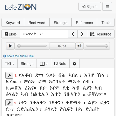
Sign in
Keyword
Root word
Strong's
Reference
Topic
Bible
Resource
TIG
Strongs
Note
ያእቆብ
ድማ
ዓይኑ
ቛሕ ኣበለ
፡
እንሆ
ኸኣ፡
1.
ኤሳው፡
ምስኡ ድማ ኣርባዕተ
ሚእቲ
ሰብ
፡
ኪመጽእ
ረአየ
። ሽዑ ነቶም
ደቂ
ኣብ ልያን
ኣብ
ራሄልን
ኣብ ክልቲኤን
እተን
ግዙኣትን
መቓቐሎም
።
ነተን
ግዙኣትን
ንደቀንን
ቅድሚት
፡
ልያን
ደቃን
2.
ድማ
ደድሕሪኤን
፡
ራሄልን
ዮሴፍን
ከኣ
ድሕሪት
ገበሮም
።