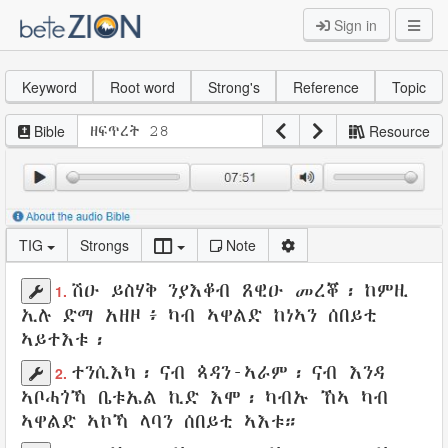
Sign in
Keyword
Root word
Strong's
Reference
Topic
Bible
Resource
TIG
Strongs
Note
ሽዑ
ይስሃቅ
ንያእቆብ
ጸዊዑ
መረቖ
፡ ከምዚ
1.
ኢሉ
ድማ
አዘዞ
፥ ካብ
ኣዋልድ
ከነኣን
ሰበይቲ
ኣይተእቱ
፡
ተንሲእካ
፡ ናብ
ጳዳን-ኣራም
፡ ናብ
እንዳ
2.
ኣቦሓጎኻ
ቤቱኤል
ኪድ
እሞ፡ ካብኡ ኸኣ ካብ
ኣዋልድ
ኣኮኻ
ላባን
ሰበይቲ
ኣእቱ
።