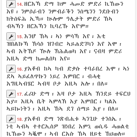
ዘርእኻ
ድማ ከም
ሓመድ
ምድሪ
ኪኸውን
14.
እዩ፡
ንምዕራብን
ንምብራቕን
ንሰሜንን
ንደቡብን
ክትሰፍሕ
ኢኻ።
ኵሎም ዓሌታት
ምድሪ ኸኣ
ብኣኻን ዘርእኻን
ኪባረኹ
እዮም።
እንሆ ኸኣ፡ ኣነ ምሳኻ እየ፡ እቲ
15.
ዝበልኩኻ
ኽሳዕ
ዝገብሮ
ኣይሐድገካን
እየ እሞ፡
ኣብ
እትኸዶ
ዅሉ ኽሕልወካ እየ፡ ናብዛ
ምድሪ
እዚኣ ድማ
ክመልሰካ
እየ።
ያእቆብ
ከኣ ካብ
ድቃሱ
ተባራበረ
እሞ፡ ኣነ
16.
ደኣ
ኣይፈለጥኩን
ነይረ እምበር፡
ብሓቂ
እግዚኣብሄር
ኣብዛ ቦታ
እዚኣ
አሎ
፡
በለ
።
ፈሪሁ
ድማ፡
እዛ ቦታ
እዚኣ ኽንደይ
ተፍርህ
17.
እያ። እዚኣ
ቤት
ኣምላኽ
እያ እምበር፡ ካልእ
ኣይኰነትን፡ እዚኣ ኸኣ
ደገ
ሰማይ
እያ፡
በለ
።
ያእቆብ
ድማ
ንጽብሒቱ
ኣንጊሁ
ተንስኤ፡
18.
ነቲ ኣብኣ
ተተርኢስዎ
ዝነበረ
እምኒ
ወሲዱ
ሓወልቲ
ኪኸውን
ኣቘሞ
፡
ኣብ ርእሱ
ኸኣ
ዘይቲ
ኸዐወሉ
።