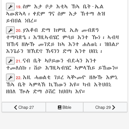
ስም
እታ
ቦታ
እቲኣ ኸኣ
ቤት-ኤል
19.
ኣውጽኣላ
፡
ቀደም
ግና
ስም እታ
ኸተማ
ሉዝ
ይብሀል ነበረ።
ያእቆብ
ድማ ከምዚ
ኢሉ
መብጽዓ
20.
ተማባጽዔ
፡
እግዚኣብሄር
ምሳይ እንተ ዀነ፡ ኣብዛ
ዝኸዳ
ዘሎኹ
መገደይ
ከኣ እንተ ሐለወኒ፡
ዝበልዖ
እንጌራን
ዝኽደኖ
ኽዳንን
ድማ እንተ
ሀበኒ
፡
ናብ
ቤት
ኣቦይውን
ብደሓን
እንተ
21.
ተመለስኩ
፡ ሽዑ
እግዚኣብሄር
ኣምላኸይ
ይኸውን።
እዚ
ሓወልቲ
ገይረ
ኣቝመዮ
ዘሎኹ
እምኒ
22.
ኸኣ
ቤት
ኣምላኽ
ኪኸውን
እዩ። ካብ
እትህበኒ
ዘበለ
ዅሉ
ድማ
ዕሽር
ክህበካ እየ።
Chap 27
Bible
Chap 29