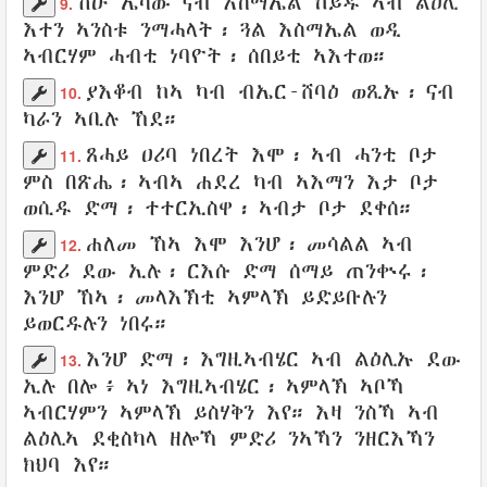
ሽዑ
ኤሳው
ናብ
እስማኤል
ከይዱ
ኣብ ልዕሊ
9.
እተን
ኣንስቱ
ንማሓላት
፡ ጓል እስማኤል
ወዲ
ኣብርሃም
ሓብቲ
ነባዮት
፡
ሰበይቲ
ኣእተወ
።
ያእቆብ
ከኣ ካብ
ብኤር-ሸባዕ
ወጺኡ
፡
ናብ
10.
ካራን
ኣቢሉ
ኸደ
።
ጸሓይ
ዐሪባ
ነበረት እሞ፡
ኣብ ሓንቲ ቦታ
11.
ምስ በጽሔ፡
ኣብኣ
ሐደረ
ካብ
ኣእማን
እታ ቦታ
ወሲዱ
ድማ፡
ተተርኢስዋ
፡ ኣብታ
ቦታ
ደቀሰ
።
ሐለመ
ኸኣ እሞ እንሆ፡
መሳልል
ኣብ
12.
ምድሪ
ደው ኢሉ
፡
ርእሱ
ድማ
ሰማይ
ጠንቍሩ
፡
እንሆ ኸኣ፡
መላእኽቲ
ኣምላኽ
ይድይቡሉን
ይወርዱሉን
ነበሩ።
እንሆ ድማ፡
እግዚኣብሄር
ኣብ ልዕሊኡ ደው
13.
ኢሉ በሎ
፥
ኣነ እግዚኣብሄር
፡ ኣምላኽ
ኣቦኻ
ኣብርሃምን
ኣምላኽ
ይስሃቅን
እየ። እዛ ንስኻ ኣብ
ልዕሊኣ
ደቂስካላ
ዘሎኻ
ምድሪ
ንኣኻን
ንዘርእኻን
ክህባ
እየ።