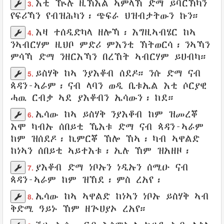
እቲ
ዅሉ ዚኽእል
ኣምላኽ
ድማ
ይባርኽካን
3.
የፍሪኻን
የብዝሕካን
፡
ጭፍራ
ህዝብታትውን
ኩን።
እዛ
ተሰዲድካላ
ዘሎኻ፡
እግዚኣብሄር
ከኣ
4.
ንኣብርሃም
ዚህቦ
ምድሪ
ምእንቲ
ኽትወርሳ
፡ ንኣኻን
ምሳኻ ድማ
ንዘርእኻን
በረኸት
ኣብርሃም
ይሀብካ
።
ይስሃቅ
ከኣ
ንያእቆብ
ሰደዶ
። ንሱ ድማ ናብ
5.
ጳዳን-ኣራም
፡
ናብ ላባን
ወዲ
ቤቱኤል
እቲ
ሶርያዊ
ሓዉ
ርብቃ
ኣደ
ያእቆብን
ኤሳውን
፡
ከደ
።
ኤሳው
ከኣ
ይስሃቅ
ንያእቆብ
ከም
ዝመረቖ
6.
እሞ ካብኡ
ሰበይቲ
ኼእቱ
ድማ ናብ
ጳዳን-ኣራም
ከም
ዝሰደዶ
፡
ኪምርቖ
ኸሎ ኸኣ፡ ካብ
ኣዋልድ
ከነኣን
ሰበይቲ
ኣይተእቱ
፡
ኢሉ
ኸም
ዝአዘዞ
፡
ያእቆብ
ድማ
ነቦኡን
ነዲኡን
ሰሚዑ
ናብ
7.
ጳዳን-ኣራም
ከም ዝኸደ
፡ ምስ ረአየ፡
ኤሳው
ከኣ
ኣዋልድ
ከነኣን
ነቦኡ
ይስሃቅ
ኣብ
8.
ቅድሚ ዓይኑ ኸም
ዘጕሀያኦ
ረአየ
።