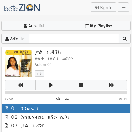
Sign in
Artist list
My Playlist
Artist list
ቃል ኪዳንካ
ሉሊት (ሊሊ) መኮነን
Volum 01
Info
00:00
07:14
01 ንዓመታት
02 እግዚኣብሄር ሰናይ ኢኻ
03 ቃል ኪዳንካ