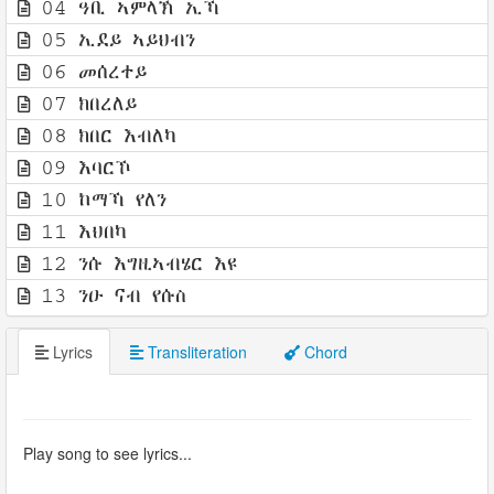
04 ዓቢ ኣምላኽ ኢኻ
05 ኢደይ ኣይህብን
06 መሰረተይ
07 ክበረለይ
08 ክበር እብለካ
09 እባርኾ
10 ከማኻ የለን
11 እህበካ
12 ንሱ እግዚኣብሄር እዩ
13 ንዑ ናብ የሱስ
Lyrics
Transliteration
Chord
Play song to see lyrics...