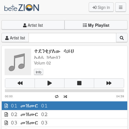
Sign in
Artist list
My Playlist
Artist list
ተደንቂያለው ሳይህ
ኤልሲ ክላውሰን
Volum 02
Info
00:00
04:59
01 መዝሙር 01
02 መዝሙር 02
03 መዝሙር 03