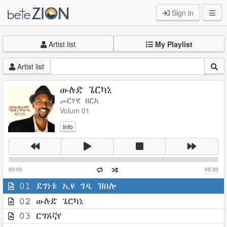
Sign in
Artist list
My Playlist
Artist list
ውሉድ ጌርካኒ
መርሃዊ ዘርአ
Volum 01
Info
00:00
05:30
01 ደግነቱ ኢዩ ግዲ ዝበሎ
02 ውሉድ ጌርካኒ
03 ርግጸኛየ