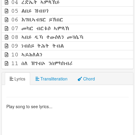
04 ረድኤት ኣምላኸይ
05 ልበይ ዝብህጎ
06 እግዚኣብሄር ይኽበር
07 መካር ብርቱዕ ኣምላኽ
08 ኣበይ ዲኻ ተውዕለን መጓሴኻ
09 ነብሰይ ትሕት ትብል
10 ኣይሕለልን
11 ስለ ዝግብኦ ንስምካክብሪ
Lyrics
Transliteration
Chord
Play song to see lyrics...