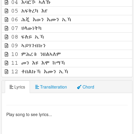
04 እባርኾ ኣለኹ
05 አፍቅረካ እየ
06 ሕጂ እውን እሙን ኢኻ
07 ህላውነትካ
08 ፍሉይ ኢኻ
09 ኣይዓገብኩን
10 ምሕረቱ ንዘልኣለም
11 መን እዩ እሞ ከማኻ
12 ተበልኩኻ እሙን ኢኻ
Lyrics
Transliteration
Chord
Play song to see lyrics...