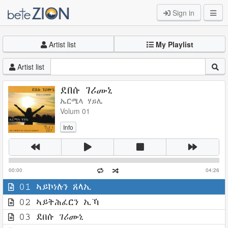
Sign in
Artist list
My Playlist
Artist list
ደበሱ ገሪሙኒ
ኤርሜላ ሃይሌ
Volum 01
Info
00:00
04:26
01 ኣይኮነሉን ጸላኢ
02 ኣይትሕፈርን ኢኻ
03 ደበሱ ገሪሙኒ