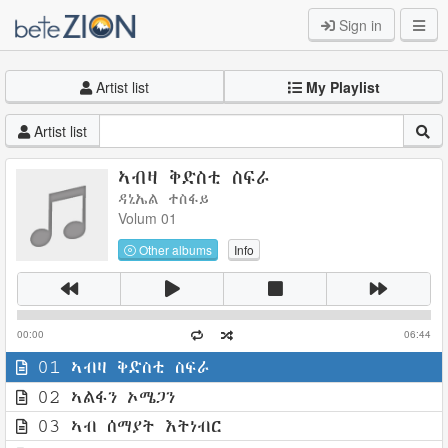
Sign in
Artist list
My Playlist
Artist list
ኣብዛ ቅድስቲ ስፍራ
ዳኒኤል ተስፋይ
Volum 01
Other albums
Info
00:00
06:44
01 ኣብዛ ቅድስቲ ስፍራ
02 ኣልፋን ኦሜጋን
03 ኣብ ሰማያት እትነብር