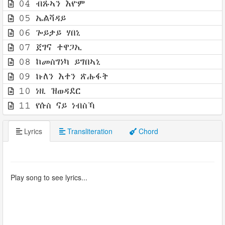
04 ብጹኣን እዮም
05 ኤልሻዳይ
06 ጐይታይ ሃበኒ
07 ጀግና ተዋጋኢ
08 ከመስግነካ ይግበኣኒ
09 ኩለን እተን ጽሑፋት
10 ነዚ ዝወዳደር
11 የሱስ ናይ ነብስኻ
Lyrics
Transliteration
Chord
Play song to see lyrics...