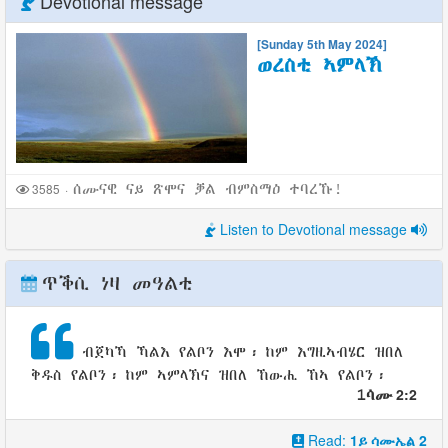
Devotional message
[Sunday 5th May 2024]
ወረስቲ ኣምላኽ
3585
·
ሰሙናዊ ናይ ጽሞና ቓል ብምስማዕ ተባረኹ!
Listen to Devotional message
ጥቕሲ ነዛ መዓልቲ
ብጀካኻ
ኻልእ የልቦን እሞ፡ ከም
እግዚኣብሄር
ዝበለ
ቅዱስ
የልቦን፡ ከም
ኣምላኽና
ዝበለ
ኸውሒ
ኸኣ የልቦን፡
2:2
1ሳሙ
Read:
1ይ ሳሙኤል 2