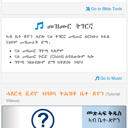
Go to Bible Tools
መዝሙር ትግርኛ
ኣብ ቤተ-ጽዮን ሓያሎ ናይ ትግርኛ መዛሙር ይርከቡ። ክፋል
ናይዞም መዝሙራት ድማ:
ናይ መዛሙር ግጥሚ ኣለዎም
(Chord)
ናይ መዛሙር ኮርድ
ይዳለውሎም ኣሎ
ግጥሚ ንዘይብሎም ድማ ክትጽዕኑ ንላቦ።
Go to Music
ሓጸርቲ ቪድዮ ብዛዕባ ትሕዝቶ ቤተ-ጽዮን
(Tutorial
Videos)
Previous
Nex