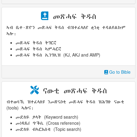
መጽሓፍ ቅዱስ
ኣብ ቤተ-ጽዮን መጽሓፍ ቅዱስ ብዝተፈላለየ ቋንቋ ተዳልዩልኩም
ኣሎ:
መጽሓፍ ቅዱስ ትግርኛ
መጽሓፍ ቅዱስ ኣምሓርኛ
(KJ, AKJ and AMP)
መጽሓፍ ቅዱስ ኢንግሊዝ
Go to Bible
ናውቲ መጽሓፍ ቅዱስ
ብተወሳኺ ዝተፈላለዩ ንመጽናዕቲ መጽሓፍ ቅዱስ ዝሕግዙ ናውቲ
(tools)
ኣሎና:
(Keyword search)
መድለዪ ቃላት
(Cross reference)
መነጻጸሪ ጥቕሲ
(Topic search)
መድለዪ ብኣርእስቲ