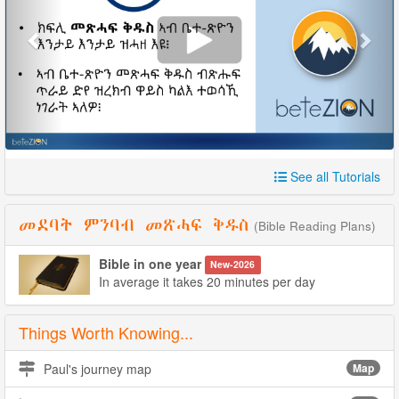
See all Tutorials
መደባት ምንባብ መጽሓፍ ቅዱስ
(Bible Reading Plans)
Bible in one year
New-2026
In average it takes 20 minutes per day
Things Worth Knowing...
Paul's journey map
Map