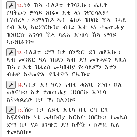
ኮነ ኸኣ
ብለይቲ
ተንሳእኩ
፡
ሒደት
12.
ሰባትውን
ምሳይ ነበሩ። እቲ ኣነ
ንዮርሳሌም
ክገብረላ
፡
ኣምላኸይ
ኣብ ልበይ
ዝሀበኒ
ኸኣ
ንሓደ
ሰብ
እኳ ኣይነገርኩን። ብዘይ እታ
ኣነ ተወጢሔያ
ዝነበርኩ እንሳሳ ኸኣ
ካልእ
እንስሳ ኸኣ ምሳይ
ኣይነበራንን።
ብለይቲ
ድማ በታ
ስንጭሮ
ደገ
ወጻእኩ
፡
13.
ኣብ
መንጽር
ዔላ
ገበልን
ኣብ
ደገ
መጉሓፍን
ኣቢለ
ኸኣ፡ እቲ
ዝፈረሰ
መካበብያ
የሩሳሌምን
እተን
ብሓዊ
እተወድኣ
ደጌታትን
ርኤኹ
።
ናብታ
ደገ
ዔላን
ናብቲ
ሓጽቢ
ንጉስን
ከአ
14.
ሐለፍኩ
። እታ ተወጢሔያ ዝነበርኩ
እንስሳ
እትሓልፈሉ
ቦታ ግና ሰአንኩ
።
ሽዑ
በታ ለይቲ
እቲኣ በቲ ርባ
ርባ
15.
እናደየብኩ
ነቲ መካበብያ
እርእዮ ነበርኩ
።
ተመሊሰ
ድማ
በታ
ናይ ስንጭሮ
ደገ
አቶኹ
፡
ከምዚ ኢለ
ተመለስኩ
።