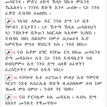
መሳፍንቲ
፡ ምድሪ
ይሁዳ
ኽሳዕ ዝአቱ
ምእንቲ
ኼሕልፉኒ
፡ ንንጉስ
ጽቡቕ እንተ መሰሎ
፡ ናይ ንጉስ
ፈቓድ ደብዳበ
ይወሀበኒ
፡
ንኣሳፍ
ሓላው
ዱር
ንጉስ ድማ
ነታ
ቤት
8.
ግምብን
ደጌታትን
፡
ነታ ኸተማ
ኸኣአ
መካበብያን
ኣነ ንዝአትዋ
ቤትውን
ክሰርሓሉ
ኣእዋም
ኪህበኒ
፡
ደብዳቢ
ሀበኒ በልክዎ።
ከምታ ሕያወይቲ
ኢድ
ኣምላኸይ
ምሳይ ዝነበረት ከአ፡
ንጉስ
ሀበኒ
።
ናብ እቶም
ስግር ክንየው
ርባ
ዘለዉ
መሳፍንቲ
9.
ድማ
መጻእኩ
።
እቲ ናይ ንጉስ
ደብዳቤታት
ከአ
ሀብክዎም
።
እቲ ንጉስ
ድማ
ሓላቑ
ሰራዊትን
ፈረሰኛታትን
ምሳይ
ሰዲዱ ነበረ
።
ሳንባላጥ
እቲ
ሖሮናውን
ጦብያ
እቲ
ዓሞናዊ
10.
ባርያን
ንደቂ
እስራኤል
ጽቡቕ
ዚሐስበሎም
ሰብ
ከም
ዝመጸ
ምስ
ሰምዑ
፡
ዓብዩ ጓሂ
ጓሀዩ
።
ናብ ዮርሳሌም
ከአ
መጻእኩ
፡
ኣብኣ ድማ
11.
ሰለስተ
መዓልቲ
ተቐመጥኩ።