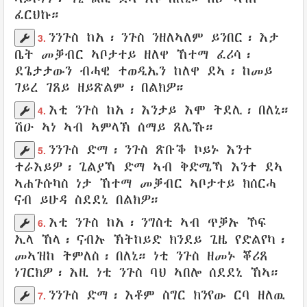
ፈርህኩ
።
ንንጉስ ከአ
፡
ንጉስ
ንዘለኣለም
ይንበር
፡
እታ
3.
ቤት መቓብር
ኣቦታተይ
ዘለዋ
ኸተማ
ፈሪሳ
፡
ደጌታታውን
ብሓዊ
ተወዲኤን ከለዋ
ደኣ፡
ከመይ
ገይረ ገጸይ
ዘይጽልም
፡
በልክዎ
።
እቲ ንጉስ ከአ
፡
እንታይ እሞ ትደሊ
፡
በለኒ
።
4.
ሽዑ ኣነ
ኣብ ኣምላኽ
ሰማይ
ጸሌኹ
።
ንንጉስ ድማ
፡
ንጉስ
ጽቡቕ ኮይኑ እንተ
5.
ተራእይዎ፡
ጊልያኻ
ድማ
ኣብ ቅድሜኻ
እንተ
ደኣ
ኣሐጉሱካስ
ነታ ኸተማ
መቓብር
ኣቦታተይ
ክሰርሓ
ናብ ይሁዳ
ስደደኒ
በልክዎ
።
እቲ
ንጉስ
ከአ፡
ንግስቲ
ኣብ ጥቓኡ
ኾፍ
6.
ኢላ
ኸላ፡
ናብኡ ኽትከይድ ክንደይ ጊዜ የድልየካ
፡
መኣዝከ ትምለስ
፡
በለኒ
። ነቲ ንጉስ
ዘመኑ
ቖሪጸ
ነገርክዎ፡ እዚ ነቲ ንጉስ
ባህ ኣበሎ
ሰደደኒ
ኸኣ።
ንንጉስ
ድማ፡ እቶም
ስግር ክንየው
ርባ
ዘለዉ
7.