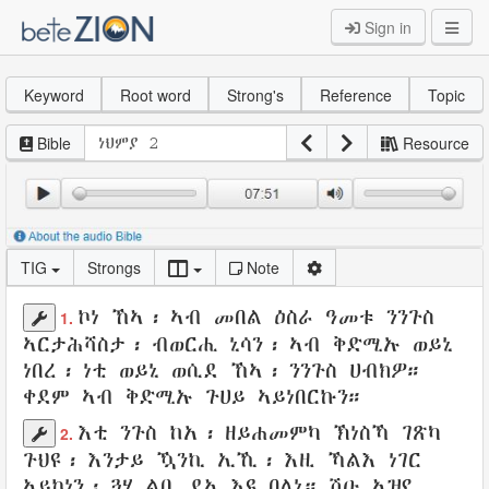
Sign in
Keyword
Root word
Strong's
Reference
Topic
Bible
Resource
TIG
Strongs
Note
ኮነ ኸኣ፡ ኣብ
መበል ዕስራ
ዓመቱ
ንንጉስ
1.
ኣርታሕሻስታ
፡ ብወርሒ
ኒሳን
፡ ኣብ
ቅድሚኡ
ወይኒ
ነበረ፡ ነቲ ወይኒ
ወሲደ
ኸኣ፡
ንንጉስ
ሀብክዎ
።
ቀደም
ኣብ ቅድሚኡ
ጉሀይ ኣይነበርኩን።
እቲ ንጉስ ከአ
፡
ዘይሐመምካ ኽነስኻ
ገጽካ
2.
ጉህዩ
፡ እንታይ ዃንኪ ኢኺ፡
እዚ ኻልእ ነገር
ኣይኮነን፡ ጓሂ
ልቢ
ደኣ እዩ
በለኒ
።
ሽዑ
ኣዝየ