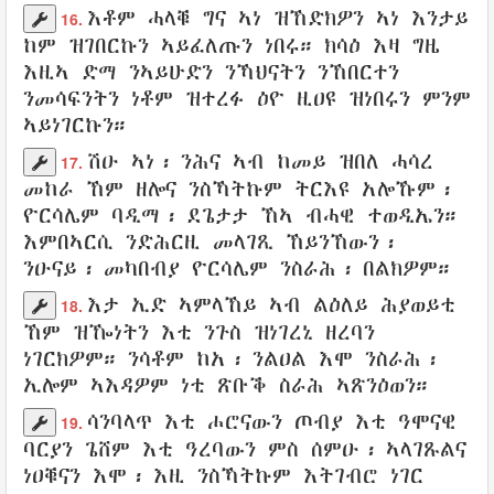
እቶም ሓላቑ
ግና
ኣነ ዝኸድክዎን
ኣነ
እንታይ
16.
ከም ዝገበርኩን
ኣይፈለጡን
ነበሩ።
ክሳዕ እዛ ግዜ
እዚኣ
ድማ
ንኣይሁድን
ንኻህናትን
ንኸበርተን
ንመሳፍንትን
ነቶም ዝተረፉ
ዕዮ
ዚዐዩ
ዝነበሩን ምንም
ኣይነገርኩን
።
ሽዑ ኣነ፡ ንሕና ኣብ ከመይ ዝበለ
ሓሳረ
17.
መከራ
ኸም ዘሎና
ንስኻትኩም ትርእዩ
አሎኹም፡
ዮርሳሌም
ባዲማ
፡
ደጌታታ
ኸኣ
ብሓዊ
ተወዲኤን
።
እምበኣርሲ ንድሕርዚ መላገጺ ኸይንኸውን
፡
ንዑናይ
፡
መካበብያ
ዮርሳሌም
ንስራሕ
፡
በልክዎም
።
እታ ኢድ
ኣምላኸይ
ኣብ ልዕለይ
ሕያወይቲ
18.
ኸም ዝዀነትን እቲ ንጉስ
ዝነገረኒ
ዘረባን
ነገርክዎም
። ንሳቶም ከአ፡
ንልዐል እሞ
ንስራሕ
፡
ኢሎም
ኣእዳዎም
ነቲ ጽቡቕ
ስራሕ
ኣጽንዕወን
።
ሳንባላጥ
እቲ
ሖሮናውን
ጦብያ
እቲ
ዓሞናዊ
19.
ባርያን
ጌሸም
እቲ
ዓረባውን
ምስ
ሰምዑ
፡
ኣላገጹልና
ነዐቑናን
እሞ፡ እዚ
ንስኻትኩም እትገብሮ
ነገር