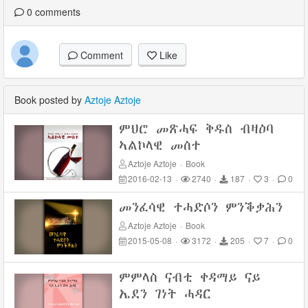
0
comments
Comment
Like
Book posted by
Aztoje Aztoje
ምህሮ መጽሓፍ ቅዱስ ብዛዕባ
ኣልኮላዊ መስተ
Aztoje Aztoje
·
Book
2016-02-13
·
2740
·
187
·
3
·
0
መንፈሳዊ ተሓድሶን ምንቕቃሕን
Aztoje Aztoje
·
Book
2015-05-08
·
3172
·
205
·
7
·
0
ምምላስ ናብቲ ቀዳማይ ናይ
ኤደን ገነት ሓዳር