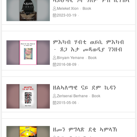
ኣይሁዳዊ ነዛ ዓለም ምስ ዚገዝኣ
Meleket Xion
·
Book
2023-03-19
·
ምእካብ ሃብቲ ወይሲ ምእካብ
- ጸጋ እታ መጻወዲያ ገንዘብ
Binyam Yemane
·
Book
2016-08-09
·
ዘልኣለማዊ ናይ ደም ኪዳን
Zerisenai Berhane
·
Book
2015-05-06
·
ዘመን ምግላጽ ደቂ ኣምላኽ