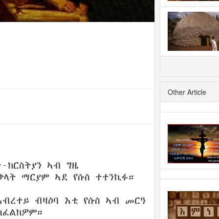
Other Article
ተ-ክርስትያን ኣብ ግዜ
ላት ማርያም ኣደ የሱስ ተተንኪፉ።
ሕብረተይ ብዛዕባ እቲ የሱስ ኣብ መርዓ
ካፈልክዎም።