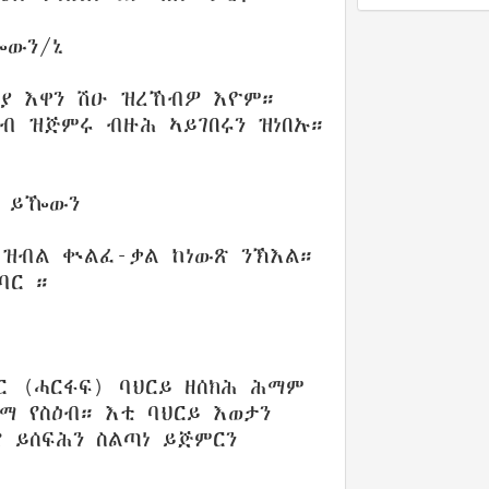
ዀውን/ኒ
ርያ እዋን ሽዑ ዝረኸብዎ እዮም።
ብ ዝጅምሩ ብዙሕ ኣይገበሩን ዝነበኡ።
ን ይዀውን
 ዝብል ቍልፈ-ቃል ከነውጽ ንኽእል።
ባር ።
ሪር (ሓርፋፍ) ባህርይ ዘሰክሕ ሕማም
 የስዕብ። እቲ ባህርይ እወታን
 ይሰፍሕን ስልጣነ ይጅምርን