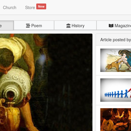
New
Church
Store
e
Poem
History
Magazin
Article posted b