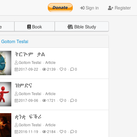
Sign in
Register
e
Book
Bible Study
y
Goitom Tesfai
ትርጕም ቃል
Goitom Tesfai
·
Article
2017-09-22
·
2139
·
0
·
0
ዝምድና
Goitom Tesfai
·
Article
2017-09-06
·
1721
·
0
·
0
ቋንቋ ፍቕሪ
Goitom Tesfai
·
Article
2016-11-19
·
2184
·
0
·
0