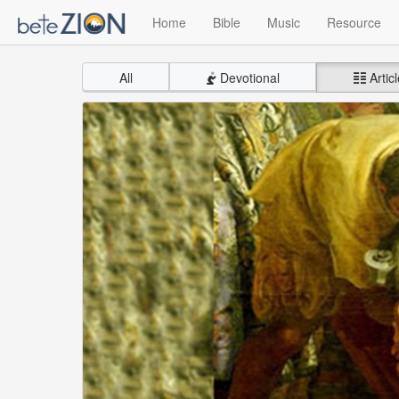
Home
Bible
Music
Resource
All
Devotional
Articl