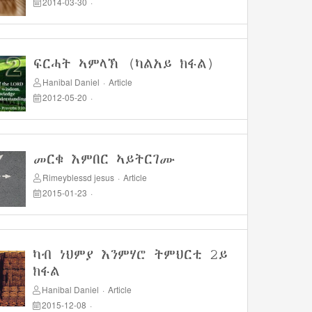
2014-03-30
·
ፍርሓት ኣምላኽ (ካልአይ ክፋል)
Hanibal Daniel
·
Article
2012-05-20
·
መርቁ እምበር ኣይትርገሙ
Rimeyblessd jesus
·
Article
2015-01-23
·
ካብ ነህምያ እንምሃሮ ትምህርቲ 2ይ
ክፋል
Hanibal Daniel
·
Article
2015-12-08
·