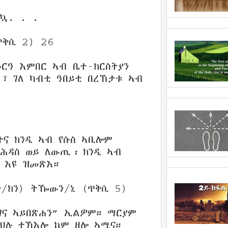
ኳ. . .
ጥቅሲ 2) 26
መርዓ እምበር ኣብ ቤተ-ክርስትያን
ዮ፣ ገለ ካብቲ ዓበይቲ በረኸታቱ ኣብ
ትና ክንዲ ኣብ የሱስ ኣቢሎም
ምሕዳስ ወይ ለውጢ፡ ክንዲ ኣብ
 እዩ ዝመጽእ።
ን/ክን) ትዀውን/ኒ (ጥቅሲ 5)
 ገና ኣይበጽሐን” ኢልዎም። ማርያም
ክህሉ ተኽእሎ ከም ዘሎ ኣሚና።