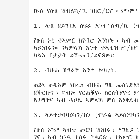
ኵሉ የሱስ ዝብለካ/ኪ ግበሮ/ርዮ፡ ምንም’
1. ኣብ ዘይግባእ ስፍራ እንተ’ሎካ/ኪ (
የሱስ ነቲ ተኣምር ክገብሮ እንከሎ፡ ኣብ 
ኣይነበሩን። ንኣምላኽ እንተ ተኣዚዝካዮ/ክ
ካልእ ቦታታት ይዀውን/ይፍጸም።
2. ብዙሕ ሽግራት እንተ’ሎካ/ኪ
ወይኒ ወዲኦም ነበሩ። ብዙሕ ግዜ መስግድላ
ዘቕርቡና፣ ካብኡ የርሕቑና። ክርስትያናዊ 
ጸገማትና ኣብ ሓይሊ ኣምላኽ ምስ እነቅልብ
3. ኣይተታባባዕካን/ክን (ሞራል ኣይሰነቅካ
የሱስ ነቶም ኣብቲ መርዓ ዝነበሩ፡ “ግዜይ
ግና፡ ኣብ ክንዲ ተስፋ ትቈርጽ፡ ተኣምር 