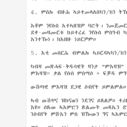
4. ምስኡ ብዙሕ ኣይተመላለስካን/ክን ት
እቶም ንየሱስ እተኣዘዝዎ ባሮት፡ ንመጀመ
ደቀ-መዛሙርቱ ከይተረፈ ንየሱስ ምስዓብ ካ
እንተዀነ፡ ክእዘዙ ነይርዎም።
5. እቲ መስርሕ ብምልኡ ኣይርዳኣካን/ክ
ካብዛ መጽሓፍ-ቅዱሳዊት ዛንታ “ምእዛዝ”
ምእዛዝ= ቃል የሱስ ምስማዕ + ፍቓዱ ምግ
ውሽጣዊ ምእዛዝ ደጋዊ ዕብየት ይምልምል።
ኣብ ውሽጥና ዝከናወን ንደገና ይጸልዎ። ተ
እዩ። ዕጹው ኣእምሮን ጽልሙት መጻኢን ድማ
ንዕብየት ምሹእን ምስ ዝዀውን ግና ኣእምሮ