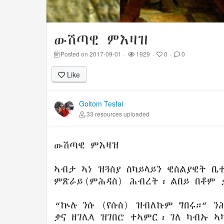
ውሽጣዊ ምእዛዝ
Posted on 2017-09-01
·
1929
·
0
·
0
Like
Goitom Tesfai
33 resources uploaded
ውሽጣዊ ምእዛዝ
ኣብታ ኣነ ዝጓስያ ስካይላይን ዊስልያዊት ቤ
ምጽራይ(ምሕዳስ) ሕብረት፡ ልበይ በቶም ቃ
“ኵሉ ንሱ (የሱስ) ዝብለኩም ግበሩ።” ን
ቃና ዘገሊላ ዝገበሮ ተኣምር፡ ገለ ካብኡ ኣ