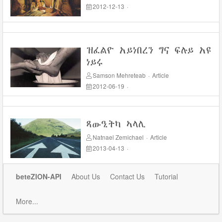
2012-12-13
·
ዝፈልዮ አይነበረን ግና ፍሉይ አዩ
ነይሩ
Samson Mehreteab
·
Article
2012-06-19
·
ጻውዒትካ ኣላሊ
Natnael Zemichael
·
Article
2013-04-13
·
beteZION-API
About Us
Contact Us
Tutorial
More...