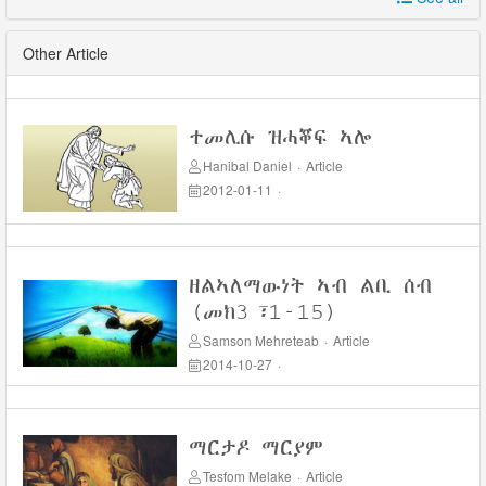
Other Article
ተመሊሱ ዝሓቖፍ ኣሎ
Hanibal Daniel
·
Article
2012-01-11
·
ዘልኣለማውነት ኣብ ልቢ ሰብ
(መክ3፣1-15)
Samson Mehreteab
·
Article
2014-10-27
·
ማርታዶ ማርያም
Tesfom Melake
·
Article