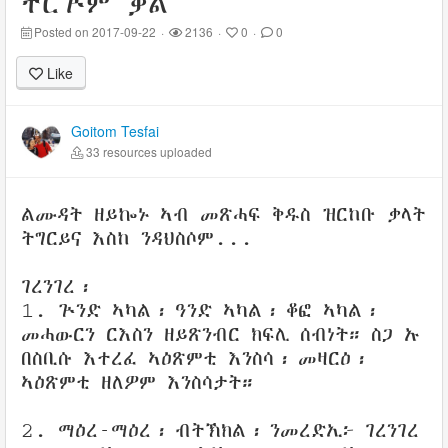
ትርጕም ቃል
Posted on 2017-09-22
·
2136
·
0
·
0
Like
Goitom Tesfai
33 resources uploaded
ልሙዳት ዘይኰኑ ኣብ መጽሓፍ ቅዱስ ዝርከቡ ቃላት
ትግርይና እስከ ንዳህስሶም...
ገረንገረ፡
1. ጕንድ ኣካል፡ ዓንድ ኣካል፡ ቆፎ ኣካል፡
መሓውርን ርእስን ዘይጽንብር ክፍሊ ሰብነት። ስጋ ኡ
በስቢሱ እተረፈ ኣዕጽምቲ እንስሳ፡ መዛርዕ፡
ኣዕጽምቲ ዘለዎም እንስሳታት።
2. ማዕረ-ማዕረ፡ ብትኽክል፡ ንመረድኢ፦ ገረንገረ