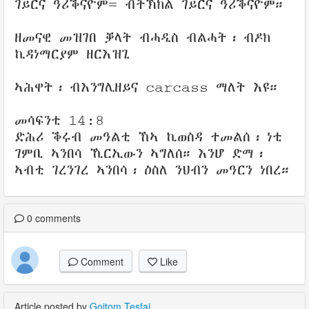
ገይርና ዓሪቕናዮም= ብትኽክል ገይርና ዓሪቕናዮም።
ዘመናዊ መዝገበ ቓላት ብሓዲስ ብልሓት፡ ብዶክ
ኪዳነማርያም ዘርእዝጊ
ኣሕዋት፡ ብእንግሊዘይና carcass ማለት እዩ።
መሳፍንቲ 14:8
ድሕሪ ቕሩብ መዓልቲ ኸኣ ኪወስዳ ተመልሰ፡ ነቲ
ገምቢ ኣንበሳ ኺርኢውን ኣግለሰ። እንሆ ድማ፡
ኣብቲ ገረንገረ ኣንበሳ፡ ዕስለ ንህብን መዓርን ነበረ።
0
comments
Comment
Like
Article posted by
Goitom Tesfai