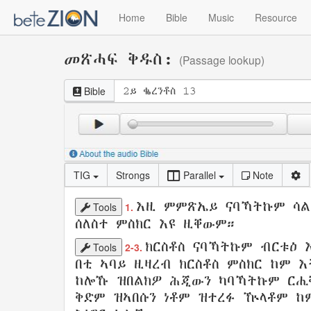
Home
Bible
Music
Resource
መጽሓፍ ቅዱስ:
(Passage lookup)
Bible
TIG
Strongs
Parallel
Note
እዚ
ምምጽኤይ
ናባኻትኩም ሳል
Tools
1.
ሰለስተ
ምስክር
እዩ
ዚቐውም
።
ክርስቶስ
ናባኻትኩም
ብርቱዕ
እ
Tools
2-3.
በቲ
ኣባይ
ዚዛረብ
ክርስቶስ
ምስክር
ከም
እ
ከሎኹ
ዝበልክዎ
ሕጂውን
ካባኻትኩም
ርሒ
ቅድም
ዝኣበሱን
ነቶም
ዝተረፉ
ዅላቶም
ከ