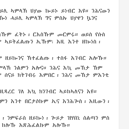
ይሊ
ኣምላኽ
ህያው ኰይኑ
ይነብር
እዩ።
ንሕናውን
ነ ሓይሊ ኣምላኽ ግና ምስኡ ህያዋን ኴንና
ስኹም
ፈትኑ
፡ ርእስኹም
መርምሩ
። ወይስ
የሱስ
ም
ኣይትፈልጡን
ኢኹም፧ እዚ
እንተ ዘኰነስ
፡
ኸም
ዘይኰንና
ኽተፈልጡ
፡
ተስፋ
እገብር አሎኹ።
ምላኽ
ንልምን
አሎና።
ንሕና
እኳ
መኸታ
ኸም
ም
ሰናይ
ክትገብሩ
እምበር፡ ንሕና መኸታ ምእንቲ
ዚጻረር
ገለ እኳ
ክንገብር
ኣይከኣለናን እዩ።
ኩምን እንተ
በርታዕኩም
ኢና
እንሕጐስ
፡ እዚውን፡
ር፡
ንምፍራስ
ዘይኰነ
፡
ጐይታ
ዝሃበኒ
ስልጣን
ምስ
ከሎኹ
እጽሕፈልኩም
አሎኹ።