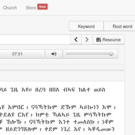
New
Church
Store
Keyword
Root word
Resource
ሳይ ጊዜ እዩ።
ዘረባ
ዘበለ
ብኣፍ
ክልተ
ወይስ
ዩ እምበር፡ ናባኻትኩም
ድኹም
ኣይኰነን
እሞ፡
ትደልዩ
ርእየ፡
ከምቲ
ኻልኣይ
ጊዜ
ምሳኻትኩም
ቐ
ኸሎኹ፡ ናባኻትኩም እንተ
ተመለስኩ
፡ ነቶም
ም
ዘይድንግጸሎም
፡
ቀደም ነጊረ
እየ፡ ኣቐዲመውን