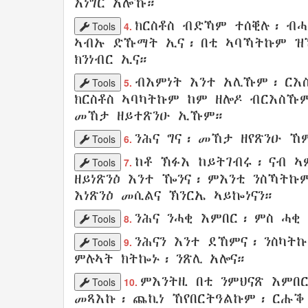
እነግር
አሎኹ።
ክርስቶስ
ብድኻም
ተሰቒሉ
፡
ብሓ
Tools
4.
ኣብኡ
ድኹማት
ኢና፡ በቲ ኣባኻትኩም ዝዀ
ክንነብር
ኢና።
ብእምነት
እንተ
አሊኹም
፡
ርእ
Tools
5.
ክርስቶስ
ኣባካትኩም
ከም ዘሎዶ
ብርእስኹ
መኸታ
ዘይተጽንዑ
ኢኹም።
ንሕና
ግና፡ መኸታ ዘየጽንዑ 
Tools
6.
ከቶ
ኽፉእ
ከይትገብሩ
፡ ናብ
ኣ
Tools
7.
ዘይነጽንዕ
እንተ ዀንና፡ ምእንቲ
ንስኻትኩ
እነጽንዕ
መሲልና
ኽንርኤ
ኣይኰነናን
።
ንሕና
ንሓቂ
እምበር፡ ምስ ሓቂ
Tools
8.
ንሕናን
እንተ
ደኸምና
፡ ንስካት
Tools
9.
ምሉኣት
ክትኰኑ
፡
ንጽሊ
አሎና።
ምእንትዚ
በቲ
ንምህናጽ
እምበ
Tools
10.
መጻእኩ
፡
ጨኪነ
ኸየበርትዓልኩም
፡
ርሑቕ