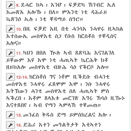
ደሓር ከኣ፡ እንሆ፡ ፍቓድካ
ኽገብር
ኢለ
9.
እመጽእ
አሎኹ፡
በለ
። ምእንቲ ነቲ
ዳሕራይ
ኬጽንዕ
ኢሉ፡ ነቲ
ቐዳማይ
ሰዓሮ
።
በዚ
ፍቓድ እዚ በቲ
ሓንሳእ
ንሓዋሩ
ዚኣክል
10.
እተሰውኤ
መስዋእቲ
ስጋ
የሱስ
ክርስቶስ
ተቐዲስና
አሎና።
ካህን
ዘበለ ዅሉ ኣብ
ጸጽባሕ
እናገልገለ
11.
ይቐውም
እዩ እሞ ነቲ
ሓጢኣት
ኬርሕቅ
ከቶ
ዘይከአሎ
መስዋእቲ
ብዙሕ ሳዕ የቕርቦ አሎ።
ክርስቶስ
ግና ነቶም
ዚቕደሱ
ብሓንቲ
12-14.
መስዋእቲ
ንሓዋሩ
ፈጸሞም
እሞ፡ ንሱ
ንሓዋሩ
እትኸውን
ሓንቲ
መስዋእቲ ስለ
ሓጢኣት
ምስ
ኣቕረበ፡ እቶም
ጸላእቱ
መርገጽ
እግሩ
ኽሳዕ
ዚዀኑ
እናተጸበየ
፡ ኣብ
የማን
ኣምላኽ
ተቐመጠ
።
መንፈስ
ቅዱስ
ድማ
ይምስክረልና
አሎ
፡
15.
ድሕሪ
እተን
መዓልትታት
እቲኣተን
16.