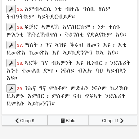
እምብኣርሲ ነቲ
ብዙሕ
ዓስቢ
ዘለዎ
35.
ትብዓትኩም
ኣይትደርብይዎ
።
ፍቓድ
ኣምላኽ
እናገበርኩም
፡ ነታ
ተስፋ
36.
ምእንቲ
ኽትረኽብዋስ
፡
ትዕግስቲ
የድልየኩም
እዩ።
ማለት፡ ገና ኣዝዩ
ቕሩብ
ዘመን እዩ፡ እቲ
37.
ዚመጽእ
ኪመጽእ
እዩ
ኣይኪድንጕን
ከኣ እዩ።
ጻድቕ
ግና
ብእምነት
እዩ
ዚነብር
፡
ንድሕሪት
38.
እንተ ተመልሰ ድማ፡
ነፍሰይ
ብእኡ
ባህ
ኣይብላን
እዩ።
ንሕና
ግና
ምስቶም
ምድሓን
ነፍሶም
ኪረኽቡ
39.
ዚአምኑ
እምበር፡ ምስቶም ናብ
ጥፍኣት
ንድሕሪት
ዚምለሱ
ኣይኰንናን
።
Chap 9
Bible
Chap 11