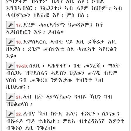
ምሳታቶም
ዝኣተዎ
ኺዳን
እዚ እዩ፡
ይብል
እግዝኣብሄር
፡
ንሕጋጋተይ
ኣብ
ልቦም
ክህቦም፡ ኣብ
ሓሳቦምውን
ክጽሕፎ
እየ፡ ምስ በለ፡
ደጊም
ሓጢኣቶምን
ዓመጻኦምን
ከቶ
17.
ኣይክዝክርን
እዩ፡ ይብል።
እምስኣርሲ
ኣብቲ
ናይ
እዚ
ይቕሬታ
እዚ
18.
ዘለዎስ
፡ ደጊም
መስዋእቲ
ስለ
ሓጢኣት
ኣየድልን
እዩ።
ስለዚ፡
ኣሕዋተየ
፡
በቲ
መጋረጃ
፡ ማለት
19-20.
ብስጋኡ
ዝቐደሰልና
ሓድሽን
ህያውን
መገዲ
ብደም
የሱስ
ናብ
መቕደስ
ንምእታው
ትብዓት
ካብ
ዚህልወና
፡
ኣብ
ቤት
ኣምላኽውን
ዓብዪ
ኻህን
ካብ
21.
ዝህልወናስ፡
ልብና
ኻብ
ክፉእ
ሕሊና
ተነጺጉ
፡
ስጋናውን
22.
ብጹሩይ
ማይ
ተሐጺቡ
፡ ምሉእ
ብተረዳእናዮ
እምነት
ብቕኑዕ
ልቢ
ንቕረብ
።