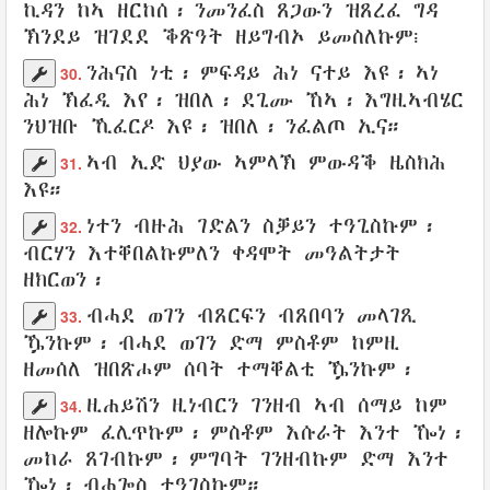
ኪዳን
ከኣ ዘርከሰ፡
ንመንፈስ
ጸጋውን
ዝጸረፈ
ግዳ
ኽንደይ
ዝገደደ
ቕጽዓት
ዘይግብኦ
ይመስለኩም
፧
ንሕናስ ነቲ፡
ምፍዳይ
ሕነ
ናተይ
እዩ፡ ኣነ
30.
ሕነ
ኽፈዲ
እየ፡
ዝበለ
፡
ደጊሙ
ኸኣ፡
እግዚኣብሄር
ንህዝቡ
ኺፈርዶ
እዩ፡
ዝበለ
፡
ንፈልጦ
ኢና።
ኣብ
ኢድ
ህያው
ኣምላኽ
ምውዳቕ
ዜስክሕ
31.
እዩ።
ነተን
ብዙሕ
ገድልን
ስቓይን
ተዓጊስኩም
፡
32.
ብርሃን
እተቐበልኩምለን
ቀዳሞት
መዓልትታት
ዘክርወን
፡
ብሓደ
ወገን
ብጸርፍን
ብጸበባን
መላገጺ
33.
ዄንኩም፡ ብሓደ
ወገን
ድማ
ምስቶም
ከምዚ
ዘመሰለ
ዝበጽሖም
ሰባት
ተማቐልቲ
ዄንኩም
፡
ዚሐይሽን
ዚነብርን
ገንዘብ
ኣብ
ሰማይ
ከም
34.
ዘሎኩም
ፈሊጥኩም
፡
ምስቶም
እሱራት
እንተ ዀነ፡
መከራ ጸገብኩም፡
ምግባት
ገንዘብኩም
ድማ እንተ
ዀነ፡
ብሓጐስ
ተዓገስኩም።