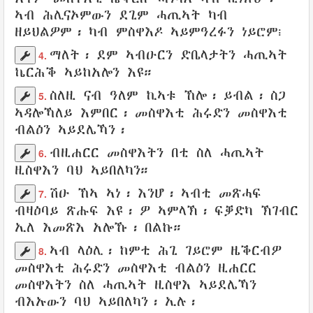
ኣብ
ሕሊናኦምውን
ደጊም
ሓጢኣት
ካብ
ዘይህልዎም
፡ ካብ
ምስዋእዶ
ኣይምዓረፉን
ነይሮም
፧
ማለት፡
ደም
ኣብዑርን
ድቤላታትን
ሓጢኣት
4.
ኬርሕቕ
ኣይከአሎን
እዩ።
ስለዚ
ናብ
ዓለም
ኪኣቱ
ኸሎ፡
ይብል
፡
ስጋ
5.
ኣዳሎኻለይ
እምበር፡
መስዋእቲ
ሕሩድን
መስዋእቲ
ብልዕን
ኣይደሌኻን
፡
ብዚሐርር
መስዋእትን
በቲ ስለ
ሓጢኣት
6.
ዚስዋእን
ባህ
ኣይበለካን
።
ሽዑ ኸኣ ኣነ፡ እንሆ፡ ኣብቲ
መጽሓፍ
7.
ብዛዕባይ
ጽሑፍ
እዩ፡ ዎ
ኣምላኽ
፡ ፍቓድካ
ኽገብር
ኢለ
እመጽእ
አሎኹ፡
በልኩ
።
ኣብ
ላዕሊ
፡ ከምቲ
ሕጊ
ገይሮም
ዜቕርብዎ
8.
መስዋእቲ ሕሩድን
መስዋእቲ
ብልዕን
ዚሐርር
መስዋእትን
ስለ
ሓጢኣት
ዚስዋእ
ኣይደሌኻን
ብእኡውን
ባህ
ኣይበለካን፡
ኢሉ
፡