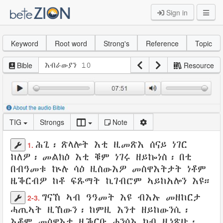
Sign in
Keyword
Root word
Strong's
Reference
Topic
Bible
Resource
TIG
Strongs
Note
ሕጊ
፡
ጽላሎት
እቲ
ዚመጽእ
ሰናይ
ነገር
1.
ከለዎ
፡
መልክዕ
እቲ
ቑም
ነገሩ
ዘይኰነስ
፡
በቲ
በብዓመቱ
ኵሉ
ሳዕ
ዚስውእዎ
መስዋእትታት
ነቶም
ዜቕርብዎ
ከቶ
ፍጹማት
ኪገብሮም
ኣይከአሎን
እዩ።
ግናኸ
ኣብ
ዓዓመት
እዩ ብእኡ
መዘከርታ
2-3.
ሓጢኣት
ዚኸውን፡ ከምዚ እንተ ዘይከውንሲ፡
እቶም መስዋእቲ
ዜቕርቡ
ሓንሳእ
ካብ
ዚነጽሁ
፡