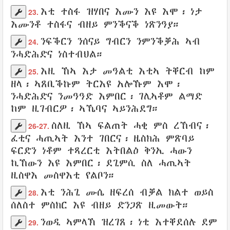
እቲ
ተስፋ
ዝሃበና
እሙን
እዩ እሞ፡ ነታ
23.
እሙንቶ
ተስፋና
ብዘይ ምንቕናቕ
ነጽንዓያ
።
ንፍቕርን
ንሰናይ
ግብርን
ንምንቕቓሕ
ኣብ
24.
ንሓድሕድና
ነስተብህል
።
እዚ ኸኣ እታ
መዓልቲ
እቲኣ
ትቐርብ
ከም
25.
ዘላ
፡ ኣጸቢቕኩም
ትርእዩ
አሎኹም እሞ፡
ንሓድሕድና
ንመዓዓድ
እምበር፡
ገሊኣቶም
ልማድ
ከም
ዚገብርዎ፡
ኣኼባና
ኣይንሕደግ
።
ስለዚ
ኸኣ
ፍልጠት
ሓቂ
ምስ
ረኸብና
፡
26-27.
ፈቲና
ሓጢኣት
እንተ ገበርና፡
ዜስክሕ
ምጽባይ
ፍርድን
ነቶም
ተጻረርቲ
እትበልዕ
ቅንኢ
ሓውን
ኪኸውን እዩ
እምበር
፡
ደጊምሲ
ስለ
ሓጢኣት
ዚስዋእ
መስዋእቲ
የልቦን
።
እቲ
ንሕጊ
ሙሴ
ዘፍረሰ
ብቓል
ክልተ
ወይስ
28.
ሰለስተ
ምስክር
እዩ
ብዘይ
ድንጋጽ
ዚመውት
።
ንወዲ
ኣምላኽ
ዝረገጸ
፡
ነቲ
እተቐደሰሉ
ደም
29.