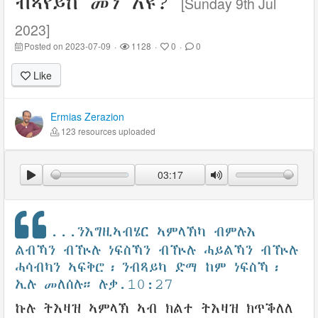
ብጻየይከ መን እዩ?
[Sunday 9th Jul
2023]
Posted on 2023-07-09
·
1128
·
0
·
0
Like
Ermias Zerazion
123 resources uploaded
03:17
...ንእግዚኣብሄር ኣምላኽካ ብምሉእ
ልብኻን ብዅሉ ነፍስኻን ብዅሉ ሓይልኻን ብዅሉ
ሓሳብካን ኣፍቅሮ፡ ንብጻይካ ድማ ከም ነፍስኻ፡
ኢሉ መለሰሉ። ሉቃ.10:27
ኩሉ ትእዛዝ ኣምላኽ ኣብ ክልተ ትእዛዝ ክጥቕለለ