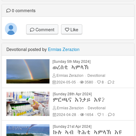
0
comments
Comment
Like
Devotional posted by
Ermias Zerazion
[Sunday 5th May 2024]
ወረስቲ ኣምላኽ
Ermias Zerazion
·
Devotional
2024-05-05
·
3580
·
8
·
2
[Sunday 28th Apr 2024]
ምርጫና እንታይ እዩ?
Ermias Zerazion
·
Devotional
2024-04-28
·
1654
·
1
·
0
[Sunday 21st Apr 2024]
ኩሉ ኣብ ትሕቲ ኣምላኽ እዩ