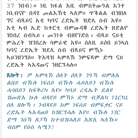
37 ንበብ)። ነዚ ክፋል እዚ ብምስትውዓል እንተ
ነቢብናዮ በዳሂ መልእኽቲ ኣለዎ። ጥቕልል ብዝበለ
ግና ብጻይና እቲ ካባና ረድኤት ዝድሊ ሰብ እዩ።
እቲ ኣብ ኢድ ከተርቲ ብምውዳቑ ረድኤት ዘድልዮ
ዝነበረ ሰብኣይ፡ መንነቱ ብዘየገድስ፡ ብጻይ ናይቲ
ምሕረት ዝገበረሉ ሳምራዊ እዩ። ስለዚ ይዕበ ይንኣስ
ካባና ረድኤት ዝደሊ ሰብ ብጻይና ምዃኑ
ኣይንዘንግዕ። ትእዛዝ ኣምላኽ ንምፍጻም ድማ ናይ
ረድኤት ኣእዳውና ንዘርግሓሉ።
ጸሎት:
ዎ ኣምላኽ ዕለት ዕለት ንዓኻ ብምሉእ
ልበይ ብኹሉ ነፍሰይ ብኹሉ ሓይለይን ብኹሉ
ሓሳበይን ከፍቅረካ እየ። ካባይ ረዲኤት ደልዩ
ዝመጽእ ኩሉ ብጻየይ ምኻኑ ድማ ብቓልካ ነጊርካኒ
ስለ ዘሎኻ፡ ንብጻየይ ከም ነፍሰይ ብምፍቃር ናይ
ረድኤት ኣእዳወይ ክዝርግሓሉ እየ። ብኹሉ ነገር
ድማ ንስኻ ጸጋኻ ከተብዝሓለይ እጽሊ ኣለኹ።
ብስም የሱስ ኣሜን!