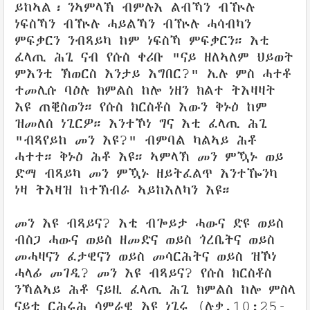
ይከኣል፡ ንኣምላኽ ብምሉእ ልብኻን ብዅሉ
ነፍስኻን ብዅሉ ሓይልኻን ብዅሉ ሓሳብካን
ምፍቃርን ንብጻይካ ከም ነፍስኻ ምፍቃርን። እቲ
ፈላጢ ሕጊ ናብ የሱስ ቀሪቡ "ናይ ዘለኣለም ህይወት
ምእንቲ ኽወርስ እንታይ እግበር?" ኢሉ ምስ ሓተቶ
ተመሊሱ ባዕሉ ክምልስ ከሎ ነዘን ክልተ ትእዛዛት
እዩ ጠቒስወን። የሱስ ክርስቶስ እውን ቅኑዕ ከም
ዝመለሰ ነጊርዎ። እንተኾነ ግና እቲ ፈላጢ ሕጊ
"ብጻየይከ መን እዩ?" ብምባል ካልኣይ ሕቶ
ሓተተ። ቅኑዕ ሕቶ እዩ። ኣምላኽ መን ምዃኑ ወይ
ድማ ብጻይካ መን ምዃኑ ዘይትፈልጥ እንተዀንካ
ነዛ ትእዛዝ ከተኽብራ ኣይከእለካን እዩ።
መን እዩ ብጻይና? እቲ ብጐይታ ሓውና ድዩ ወይስ
ብስጋ ሓውና ወይስ ዘመድና ወይስ ጎረቤትና ወይስ
መሓዛናን ፈታዊናን ወይስ መሳርሕትና ወይስ ዝኾነ
ሓላፊ መገዲ? መን እዩ ብጻይና? የሱስ ክርስቶስ
ንኻልኣይ ሕቶ ናይዚ ፈላጢ ሕጊ ክምልስ ከሎ ምስላ
ናይቲ ርሕሩሕ ሳምራዊ እዩ ነጊሩ (ሉቃ.10:25-