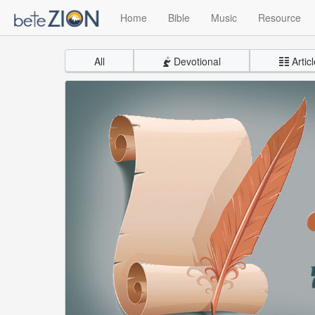
Home
Bible
Music
Resource
All
Devotional
Articl