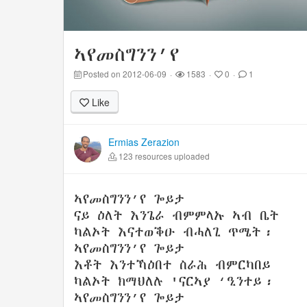
ኣየመስግንን’የ
Posted on 2012-06-09
·
1583
·
0
·
1
Like
Ermias Zerazion
123 resources uploaded
ኣየመስግንን’የ ጐይታ
ናይ ዕለት እንጌራ ብምምላኡ ኣብ ቤት
ካልኦት እናተወቕዑ ብሓለጊ ጥሜት፡
ኣየመስግንን’የ ጐይታ
እቶት እንተኻዕበተ ስራሕ ብምርካበይ
ካልኦት ክማህለሉ 'ናርኣያ ‘ዒንተይ፡
ኣየመስግንን’የ ጐይታ