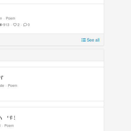
on
·
Poem
913
·
2
·
0
See all
የ
lde
·
Poem
እ 'ዩ!
i
·
Poem