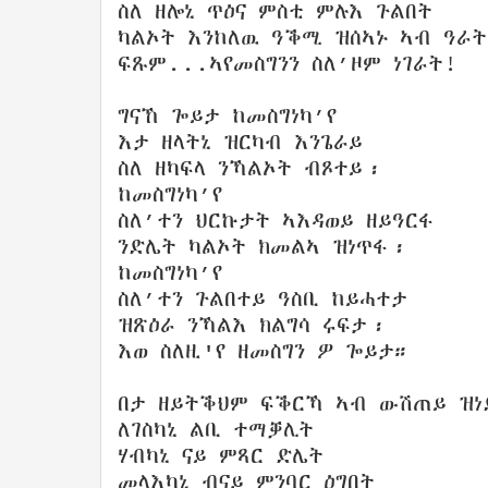
ስለ ዘሎኒ ጥዕና ምስቲ ምሉእ ጉልበት
ካልኦት እንከለዉ ዓቕሚ ዝሰኣኑ ኣብ ዓራት
ፍጹም...ኣየመስግንን ስለ’ዞም ነገራት!
ግናኸ ጐይታ ከመስግነካ’የ
እታ ዘላትኒ ዝርካብ እንጌራይ
ስለ ዘካፍላ ንኻልኦት ብጾተይ፡
ከመስግነካ’የ
ስለ’ተን ህርኩታት ኣእዳወይ ዘይዓርፋ
ንድሌት ካልኦት ክመልኣ ዝነጥፋ፡
ከመስግነካ’የ
ስለ’ተን ጉልበተይ ዓስቢ ከይሓተታ
ዝጽዕራ ንኻልእ ክልግሳ ሩፍታ፡
እወ ስለዚ'የ ዘመስግን ዎ ጐይታ።
በታ ዘይትቕህም ፍቕርኻ ኣብ ውሽጠይ ዝነ
ለገስካኒ ልቢ ተማቓሊት
ሃብካኒ ናይ ምጻር ድሌት
መላእካኒ ብናይ ምንባር ዕግበት