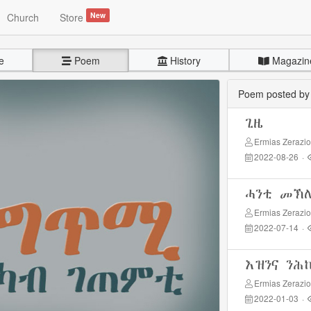
New
Church
Store
e
Poem
History
Magazin
Poem posted b
ጊዜ
Ermias Zerazi
2022-08-26
·
ሓንቲ መኽ
Ermias Zerazi
2022-07-14
·
እዝንና ንሕ
Ermias Zerazi
2022-01-03
·