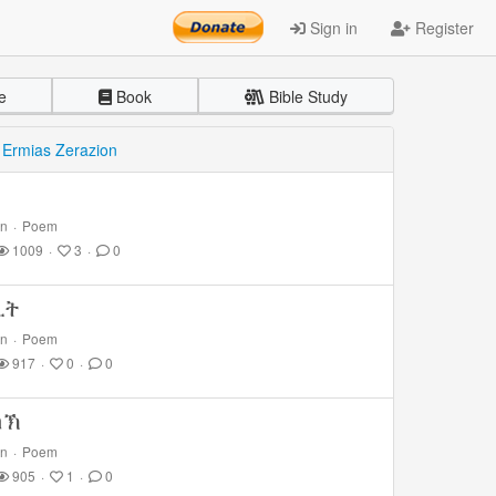
Sign in
Register
e
Book
Bible Study
y
Ermias Zerazion
on
·
Poem
1009
·
3
·
0
ሊት
on
·
Poem
917
·
0
·
0
ከኽ
on
·
Poem
905
·
1
·
0