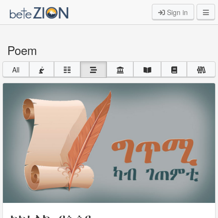
Sign in
Poem
All