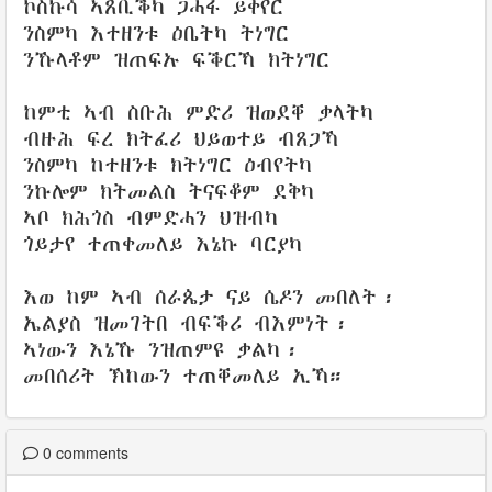
ኮስኩሳ ኣጸቢቕካ ጋሓፋ ይቀየር
ንስምካ እተዘንቱ ዕቤትካ ትነግር
ንኹላቶም ዝጠፍኡ ፍቕርኻ ክትነግር
ከምቲ ኣብ ስቡሕ ምድሪ ዝወደቐ ቃላትካ
ብዙሕ ፍረ ክትፈሪ ህይወተይ ብጸጋኻ
ንስምካ ከተዘንቱ ክትነግር ዕብየትካ
ንኩሎም ክትመልስ ትናፍቆም ደቅካ
ኣቦ ክሕጎስ ብምድሓን ህዝብካ
ጎይታየ ተጠቀመለይ እኔኩ ባርያካ
እወ ከም ኣብ ሰራጴታ ናይ ሴዶን መበለት፡
ኤልያስ ዝመገትበ ብፍቕሪ ብእምነት፡
ኣነውን እኔኹ ንዝጠምዩ ቃልካ፡
መበሰሪት ኽከውን ተጠቐመለይ ኢኻ።
0
comments