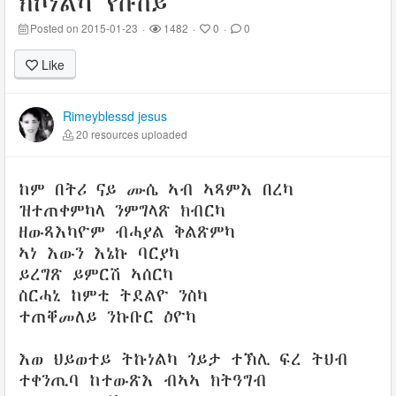
ክኮነልካ የሱሰይ
Posted on 2015-01-23
·
1482
·
0
·
0
Like
Rimeyblessd jesus
20 resources uploaded
ከም በትሪ ናይ ሙሴ ኣብ ኣጻምእ በረካ
ዝተጠቀምካላ ንምግላጽ ክብርካ
ዘውጻእካዮም ብሓያል ቅልጽምካ
ኣነ እውን እኔኩ ባርያካ
ይረግጽ ይምርሽ ኣሰርካ
ስርሓኒ ከምቲ ትደልዮ ንስካ
ተጠቐመለይ ንኩቡር ዕዮካ
እወ ህይወተይ ትኩነልካ ጎይታ ተኽሊ ፍረ ትህብ
ተቀንጢባ ከተውጽእ ብኣኣ ክትዓግብ