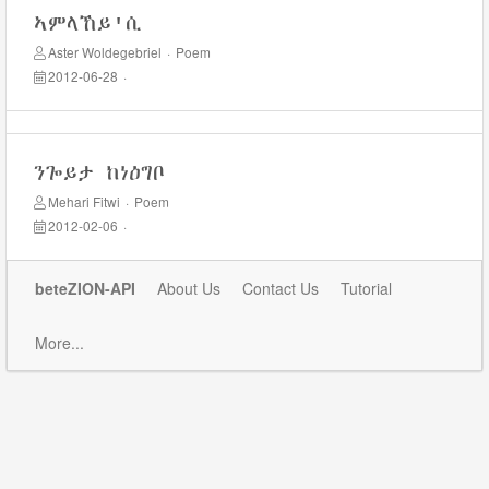
ኣምላኸይ'ሲ
Aster Woldegebriel
·
Poem
2012-06-28
·
ንጐይታ ከነዕግቦ
Mehari Fitwi
·
Poem
2012-02-06
·
beteZION-API
About Us
Contact Us
Tutorial
More...