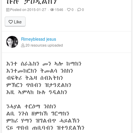
ኩሉ ታዕዲልክን
Posted on 2015-01-27
·
1546
·
0
·
0
Like
Rimeyblessd jesus
20 resources uploaded
እንተ ሰራሕክን መን ኣሎ ከማክን
እንተመከርክን ትመልሳ ንስክን
ብፍቅሪ ትሕዛ ሰብእትክን
ምኽርን ጥበብን ዝታዓደልክን
እዚ ኣምላክ ኩሉ ዓዲልክን
ንሓያል ተርዕማ ንስክን
ልቢ ንጉስ ዘምክኽ ግርማክን
ምክሪ ሃማን ዝግልብጥ ሓይልኽን
ናይ ጥበብ ጠቢባብን ዝተዓደልኽን