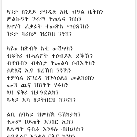
ኣንታ ክንደይ ታዓዲሉ እዚ ብዓል ቤትክን
ምልኩዓት ጉሩማ ትወልዳ ንስክን
ለዋሃት ፈቃራት ተውጽእ ማህጸንክን
ጎይታ ባሪክዎ ዝረከበ ንዓክን
ኣየወ ክጽብቅ እቲ ውሽጥክን
ብፍቅሪ ብሓልዮት ተዕብይእ ደቕኽን
ብጥበብን ብቀስታ ትመልሳ ሶብእትክን
ዕድለኛ ኢዩ ዝረኸበ ንዓኽን
ተምሳል ጽገረዳ ዝጉላዕልዕ መልክዕክን
ሙዝ ጨና ዝሽትት ሃፋክን
ላዛ ፍቅሪ ዝታዓደልክን
ጻሓይ እካ ዘይትበርህ ክንዳክን
ልቢ ሰባኣይ ዝምክኽ ፍሽክታክን
ቀመም ህይወት እንበር ኢክን
ጸልማት ናብራ እንዳሉ ብዘይካክን
ታዓዲልና እንቃዕ ናትና ኮንክን