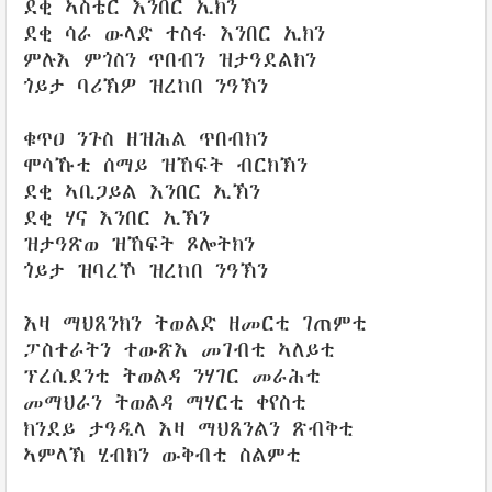
ደቂ ኣስቴር እንበር ኢክን
ደቂ ሳራ ውላድ ተስፋ እንበር ኢክን
ምሉእ ምጎስን ጥበብን ዝታዓደልክን
ጎይታ ባሪኽዎ ዝረከበ ንዓኽን
ቁጥዐ ንጉስ ዘዝሕል ጥበብክን
ሞሳኹቲ ሰማይ ዝኸፍት ብርክኽን
ደቂ ኣቢጋይል እንበር ኢኽን
ደቂ ሃና እንበር ኢኽን
ዝታዓጽወ ዝኸፍት ጾሎትክን
ጎይታ ዝባረኾ ዝረከበ ንዓኽን
እዛ ማህጸንክን ትወልድ ዘመርቲ ገጠምቲ
ፓስተራትን ተውጽእ መገብቲ ኣለይቲ
ፕረሲደንቲ ትወልዳ ንሃገር መራሕቲ
መማህራን ትወልዳ ማሃርቲ ቀየስቲ
ክንደይ ታዓዲላ እዛ ማህጸንልን ጽብቅቲ
ኣምላኽ ሂብክን ውቅብቲ ስልምቲ