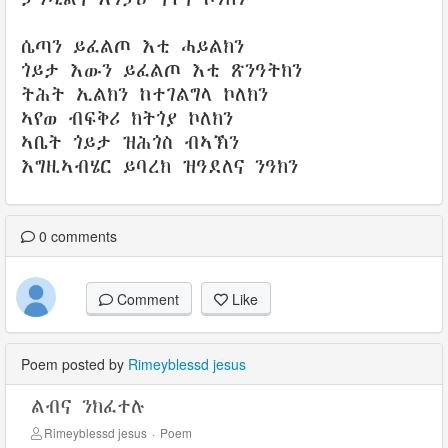
ሴጣን ይፈልጦ እቲ ሓይልክን
ጎይታ እውን ይፈልጦ እቲ ጽንዓትክን
ትሕት ኢልክን ከተገልግላ ኮለክን
ኣየወ ብፍቅሪ ክትጎያ ኮለክን
ኣቤት ጎይታ ዝሕጎስ ብኣኽን
እግዚኣብሄር ይባረክ ዝዓደለና ንዓክን
0
comments
Comment
Like
Poem posted by
Rimeyblessd jesus
ልብና ንክፈተሉ
Rimeyblessd jesus
·
Poem