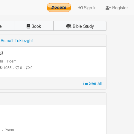
Sign in
Register
e
Book
Bible Study
y
Asmait Teklezghi
ይ
hi
·
Poem
1055
·
0
·
0
See all
i
·
Poem