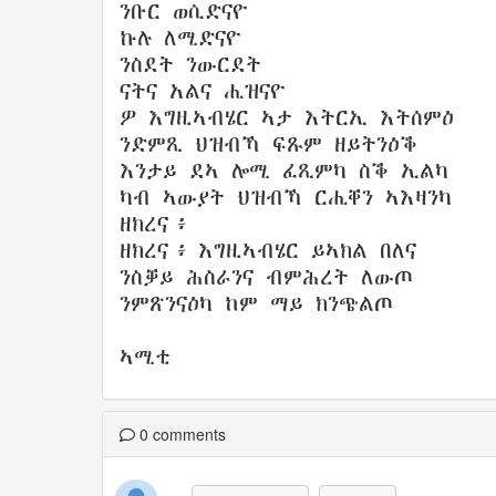
ንቡር ወሲድናዮ
ኩሉ ለሚድናዮ
ንስደት ንውርደት
ናትና አልና ሒዝናዮ
ዎ እግዚኣብሄር ኣታ እትርኢ እትሰምዕ
ንድምጺ ህዝብኻ ፍጹም ዘይትንዕቕ
እንታይ ደኣ ሎሚ ፈጺምካ ስቕ ኢልካ
ካብ ኣውያት ህዝብኻ ርሒቐን ኣእዛንካ
ዘክረና፥
ዘክረና፥ እግዚኣብሄር ይኣክል በለና
ንስቓይ ሕስራንና ብምሕረት ለውጦ
ንምጽንናዕካ ከም ማይ ክንጭልጦ
ኣሚቲ
0
comments