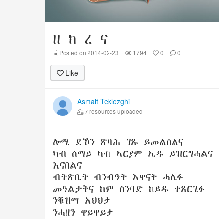
ዘ ክ ረ ና
Posted on 2014-02-23
·
1794
·
0
·
0
Like
Asmait Teklezghi
7 resources uploaded
ሎሚ ደኾን ጽባሕ ገጹ ይመልሰልና
ካብ ሰማይ ካብ ኣርያም ኢዱ ይዝርግሓልና
እናበልና
ብትጽቢት ብንብዓት እዋናት ሓሊፉ
መዓልታትና ከም ስንባድ ከይዱ ተጸርጊፉ
ንቑዝማ አህህታ
ንሓዘን ዋይዋይታ