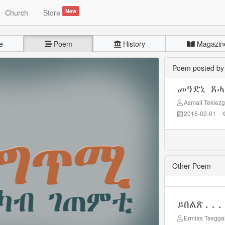
New
Church
Store
e
Poem
History
Magazin
Poem posted b
መዓድኒ ጸሓ
Asmait Teklezg
2016-02-01
·
Other Poem
ይበልጽ...
Ermias Tsegga