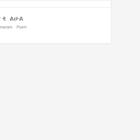
'ቲ ልዑል
emariam
·
Poem