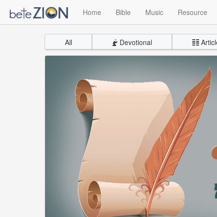
Home
Bible
Music
Resource
All
Devotional
Articl