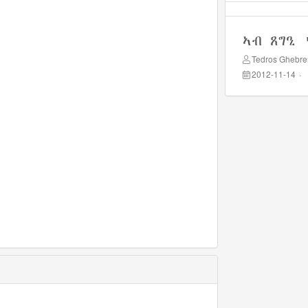
ኣብ ጸግዒ 
Tedros Ghebr
2012-11-14
·