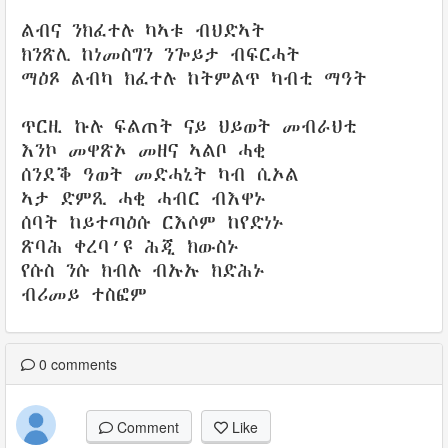
ልብና ንክፈተሉ ካኣቱ ብህድኣት
ክንጽሊ ከነመስግን ንጐይታ ብፍርሓት
ማዕጾ ልብካ ክፈተሉ ከትምልጥ ካብቲ ማዓት
ጥርዚ ኩሉ ፍልጠት ናይ ህይወት መብራህቲ
እንኮ መዋጽኦ መዘና ኣልቦ ሓቂ
ሰንደቕ ዓወት መድሓኒት ካብ ሲኦል
ኣታ ድምጺ ሓቂ ሓብር ብእዋኑ
ሰባት ከይተጣዕሱ ርእሶም ከየድነኑ
ጽባሕ ቀረባ’ዩ ሕጂ ክውስኑ
የሱስ ንሱ ክብሉ ብኡኡ ክድሕኑ
ብሪመይ ተስፎም
0
comments
Comment
Like