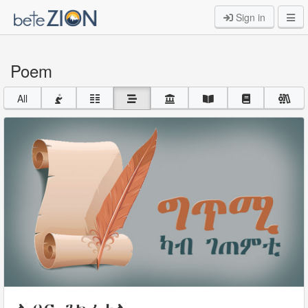
Sign in
Poem
All