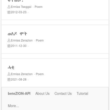
ፍትወይ!
Ermias Tseggai
·
Poem
2012-03-23
·
ወለዶ ሞት
Ermias Zerazion
·
Poem
2011-12-30
·
ሓቂ
Ermias Zerazion
·
Poem
2021-08-28
·
beteZION-API
About Us
Contact Us
Tutorial
More...