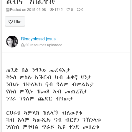
ልብና ንክፈተሉ
Posted on 2015-06-08
·
1742
·
0
·
0
Like
Rimeyblessd jesus
20 resources uploaded
ወጊድ በል ንግጉይ መረዳእታ
ቅኑዕ ምስሉ ኣቕርብ ካብ ሓቀኛ ዛንታ
ንበይኑ ዝተላእከ ናብ ዓለም ብምልእታ
የሱስ ምዃኑ ዝመጸ ኣብ መጠረሽታ
ንገራ ንዓለም ጨድር ብዓውታ
ርህሩህ ኣምላክ ዝለኣኾ ብለውሃቱ
ካብ ጸላም ኣውጺኡ ናብ ብርሃን ንኽንኣቱ
ንየሱስ ምቅባል ጥራይ ኢዩ ቀንድ መሰረቱ