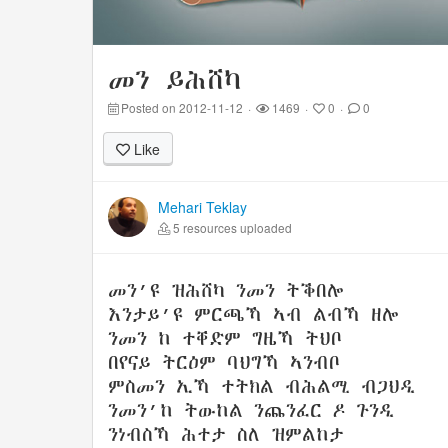
መን ይሕሸካ
Posted on 2012-11-12
·
1469
·
0
·
0
Like
Mehari Teklay
5 resources uploaded
መን’ዩ ዝሕሸካ ንመን ትቕበሎ
እንታይ’ዩ ምርጫኻ ኣብ ልብኻ ዘሎ
ንመን ከ ተቐድም ግዜኻ ትህቦ
በየናይ ትርዕም ባህግኻ ኣንብቦ
ምስመን ኢኻ ተትክል ብሕልሚ ብጋህዲ
ንመን’ከ ትውከል ንጨንፈር ዶ ጉንዲ
ንነብስኻ ሕተታ ስለ ዝምልከታ