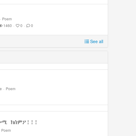
·
Poem
1460
·
0
·
0
See all
e
·
Poem
ሎሚ ክሰምዖ!!!
·
Poem