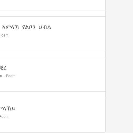
 ኣምላኽ የልቦን ይብል
Poem
ቒረ
on
·
Poem
ምላኸይ
Poem