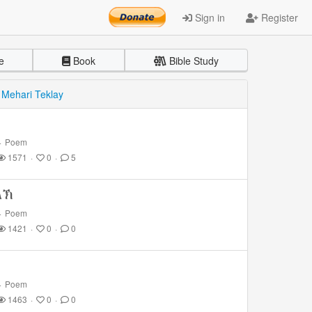
Sign in
Register
e
Book
Bible Study
y
Mehari Teklay
·
Poem
1571
·
0
·
5
ላኽ
·
Poem
1421
·
0
·
0
·
Poem
1463
·
0
·
0