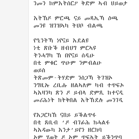
ንመን ከምእትሰርዖ ቅድም ኣብ ህይወታ
እትኸዶ ምርጫ ናይ መጻኢኻ ዕጫ
መንዩ ዝገዝኣካ ትህቦ ብልጫ
የዒንትኻ ነየናይ እደልዩ
ነቲ ጽቡቕ ዘብህግ ምርኣዩ
ትንሓግካ ኸ በየናይ ሰዲዑ
በቲ ምቁር ጥዑም ንምብልዑ
ወይስ
ትጽመም-ትሃድም ንስጋኻ ትገዝኦ
ንግዚኡ ረቢሑ ዘልኣለም ካብ ተጥፍኦ
ኣእዛንካ ጽን ዶ ይብላ ድምጺ ከተናዲ
መሪሕነት ክትቅበል እትኸደሉ መንገዲ
የእጋርካኸ ናበይ ይቕልጥፋ
በቲ ጸቢብ ‘ዶ ብገፊሕ ክሓልፋ
ኣእዳውካ እንታ’ይየን ዘርክባ
ኦም ሂወት ዶ ኦም ጥፍኣት ይቕንጥባ