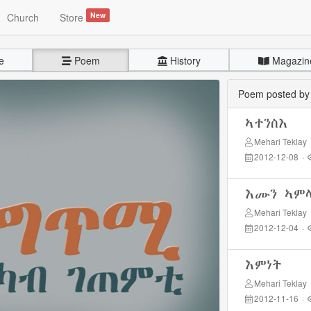
New
Church
Store
e
Poem
History
Magazin
Poem posted b
ኣተንስእ
Mehari Teklay
2012-12-08
·
እሙን ኣም
Mehari Teklay
2012-12-04
·
እምነት
Mehari Teklay
2012-11-16
·