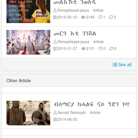
መልእኽቲ ንወለዲ
Rimeyblessd jesus
·
Article
2015-02-10
·
2146
·
1
·
0
መርዓ እቲ ገንሸል
Rimeyblessd jesus
·
Article
2015-01-27
·
2131
·
0
·
0
See all
Other Article
ብሰማርያ ክሓልፍ ናይ ግድን ኮኖ
Asmait Teklezghi
·
Article
2014-06-25
·