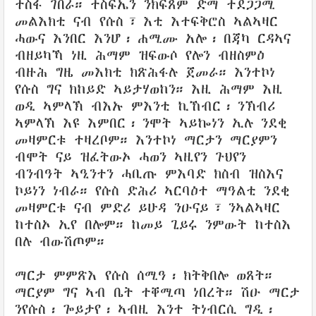
ተስፋ ገበራ። ተስፍኤን ንክፍጸም ድማ ተደጋጋሚ
መልእክቲ ናብ የሱስ፣ እቲ እተፍቅሮስ ኣልኣዛር
ሓውና እንበር እንሆ፡ ሐሚሙ አሎ፡ በጃካ ርዳኣና
ብዘይካኻ ነዚ ሕማም ዝፍውሶ የሎን ብዘስምዕ
ብዙሕ ግዜ መእክቲ ክጽሕፋሉ ጀመራ። እንተኮነ
የሱስ ግና ክከይድ ኣይታሃወከን። እዚ ሕማም እዚ
ወዲ ኣምላኽ ብእኡ ምእንቲ ኪኸብር፡ ንኽብሪ
ኣምላኽ እዩ እምበር፡ ንሞት ኣይኰነን ኢሉ ንደቂ
መዛምርቱ ተዛረቦም። እንተኮነ ማርታን ማርያምን
ብሞት ናይ ዝፈትውኦ ሓወን ኣዚየን ጉህየን
ብንብዓት ኣዒንተን ሓቢጡ ምእባድ ክስብ ዝስእና
ኮይነን ነብራ። የሱስ ድሕሪ ኣርባዕተ ማዓልቲ ንደቂ
መዛምርቱ ናብ ምድሪ ይሁዳ ንዑናይ፣ ንኣልኣዛር
ከተስኦ ኢየ በሎም። ከመይ ጊይሩ ንምውት ከተስእ
በሉ ብውሽጦም።
ማርታ ምምጽእ የሱስ ሰሚዓ፡ ክትቅበሎ ወጸት።
ማርያም ግና ኣብ ቤት ተቐሚጣ ነበረት። ሽዑ ማርታ
ንየሱስ፡ ጐይታየ፡ ኣብዚ እንተ ትነብርሲ ግዲ፡