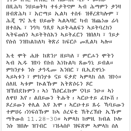
በዚሕካ ንህይወትካ ተፋታትኖም ኣብ ሕማምን ቃንዛ
ዘብጽሕካ፣ እሮማይ ኢልካ ተስፋ ዝቆረጽካሎም፣
ሕጂ ግና እቲ ህይወት ኣልኣዛር ካብ ዝጨነወ ሬሳ
ዘተስኤ፣ ንዓካ ዓጺዩ ኣይትሓልፍን ኣይትባረክን
ኣትፍወስን ኣይትትስእን ኣይትፈርን ዝበለካ፣ ጎይታ
የሱስ ንዝከልከለካ ቅጽሪ ከፍርሶ መጺልካ ኣሎ።
እቲ ሞት ሒዙ ከጽንዖ ዘይካለ፣ ምርሖን ሞትን
ኣብ ኢዱ ዝኮነ የሱስ እነኩልካ ጸውዓኒ ይብል።
ምክንያቱ ንሱ ታዓዲሙ እንበር፣ ቢኢደዋኒኑ
ኣይኣቱን፣ ምክንያቱ ናይ ፍቃድ ኣምላክ ስለ ዝኮነ።
ሰለዚ ኣቱም ኵልኹም እትጽዕሩን ጾር
ዝኸበደኩምን፡ ኣነ ኸዕርፈኩም ናባይ ንዑ። ኣነ
ለዋህ እየ፡ ልበይውን ትሑት፡ ኣርዑተይ ፈኵሽ፡
ጾረይውን ቀሊል እዩ እሞ፡ ኣርዑተይ ጹሩ ኻባይውን
ተምሀሩ፡ንነፍስኹም ከኣ ዕረፍቲ ኽትረኽቡ ኢኹም
ማትውስ 11.28–30። ኣምላክ ከምዚ ክብል ኮሎ
ንሱ ዝበሎ ዝገብር ፣ዝሓስቦ ዝፍጽም ኣምላክ ስለ