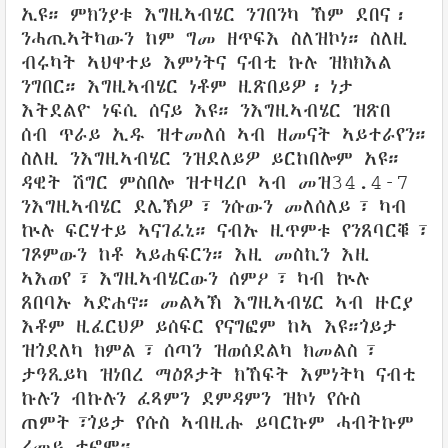
ኢዩ። ምክንያቱ እግዚኣብሄር ንገበንካ ኸም ደበና፡
ንሓጢኣትካውን ከም ግመ ዘጥፍእ ስለዝኮነ። ስለዚ
ብሩካት ኣህዋተይ እምነትና ናብቲ ኩሉ ዝክክእል
ንግበር። እግዚኣብሄር ነቶም ዚጽበይዎ፡ ነታ
እትደልዮ ነፍሲ ሰናይ እዩ። ንእግዚኣብሄር ዝጽበ
ሰብ ጥራይ ኢዱ ዝተመለሰ ኣብ ዘመናት ኣይተራየን።
ስለዚ ንእግዚኣብሄር ንዝደለይዎ ይርከበሎም አዩ።
ዳዊት ሽግር ምስበሎ ዝተዛረቦ ኣብ መዝ34.4-7
ንእግዚኣብሄር ደሌኽዎ፣ ንሱውን መለሰለይ፣ ካብ
ኵሉ ፍርሃተይ ኣናገፈኒ። ናብኡ ዚጥምቱ የንጸባርቑ፣
ገጾምውን ከቶ ኣይሐፍርን። እዚ መስኪን እዚ
ኣእወየ፣ እግዚኣብሄርውን ሰምዖ፣ ካብ ኵሉ
ጸበባኡ ኣድሐኖ። መልኣኽ እግዚኣብሄር ኣብ ዙርያ
እቶም ዚፈርህዎ ይሰፍር የናግፎም ከኣ እዩ።ጎይታ
ዝጎደለካ ክምል፣ ሰጣን ዝወሰደልካ ክመልስ፣
ታዓጺይካ ዝነበረ ማዕጾታት ክኸፍት እምነትካ ናብቲ
ኩሉን ብኩሉን ፈጻምን ደምዳምን ዝኮነ የሱስ
ጠምት፣ጎይታ የሱስ ኣብዚሑ ይባርኩም ሓብትኩም
ሪመይ ተፎም።