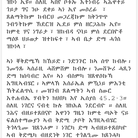
ዝኮነ ኢዩ። ስለዚ ኣበየ ቦቱኡ እትነብሩ ኣሕዋተይ
ጎይታ ግና ንዑ ደቀይ ኣነ ኢየ መዕረፊ ፣
ጸልማትኩም ከብርህ መጋረጃኩም ክቅንጥጥ
ንብዓትኩም ኽደርዝ ኢደይ ምስ ዘርጋሕኩ ኢየ።
ከምቲ ሃና ነግራታ፣ ዝከብዳ ናባይ ምስ ደርበዮቶ
ማዕጾ ህይወታ ዝተከፍተ፣ ኣብ ቤታ ድማ ሓጎስ
ዝኮነላ፣
ኣነ ቐቅድሜኻ ክኸይድ፡ ንድንጉር ከኣ ሰጥ ከብሎ፡
ንመዓጹ ኣስራዚ ሓሸምሸም ከብሎ፡ ንመሸጐሪ ሓጺን
ድማ ክሰባብሮ እየ። ኣነ ብስምካ ዝጸዋዕኩኻ
እግዚኣብሄር፡ ኣምላኽ እስራኤል ምዃነይ ምእንቲ
ኽትፈልጥሲ፡ መዝገብ ጸልማትን ኣብ ስውር
እተሐብኤ ሃብትን ክህበካ እየ ኢሰያስ 45.2-3።
ስለዚ ነገርና ናብቲ ኩሉ ዝክእል ንደርብዮ ። ስለዚ
ንሕና ብዘይተጸበናዮ እዋንን ግዜን ከምቲ ጣኦት ናይ
ፍልስተማውያን ኣብ ቅድሚ ታቦት እግዚኣብሄር
ትጎላዒሙ ዝጸንሖም፣ ነገርካ ድማ ኣብዘይተጸበካዮ
ኣብ ቅድሜካ ብዘደንቅ ነገር ተጎልዒሙ ክጸንሓካ