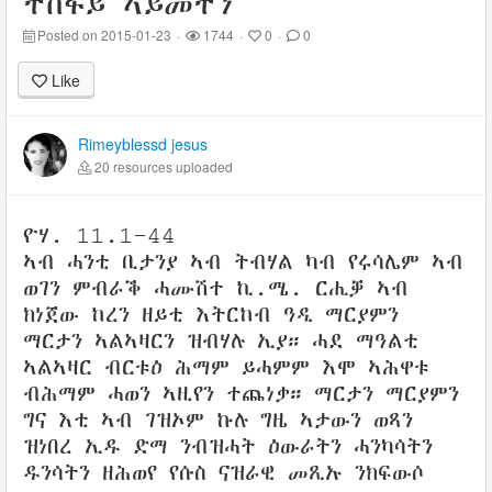
ተስፋይ ኣይመተን
Posted on 2015-01-23
·
1744
·
0
·
0
Like
Rimeyblessd jesus
20 resources uploaded
ዮሃ. 11.1–44
ኣብ ሓንቲ ቢታንያ ኣብ ትብሃል ካብ የሩሳሌም ኣብ
ወገን ምብራቕ ሓሙሽተ ኪ.ሜ. ርሒቓ ኣብ
ክነጀው ከረን ዘይቲ እትርከብ ዓዲ ማርያምን
ማርታን ኣልኣዛርን ዝብሃሉ ኢያ። ሓደ ማዓልቲ
ኣልኣዛር ብርቱዕ ሕማም ይሓምም እሞ ኣሕዋቱ
ብሕማም ሓወን ኣዚየን ተጨነቃ። ማርታን ማርያምን
ግና እቲ ኣብ ገዝኦም ኩሉ ግዜ ኣታውን ወጻን
ዝነበረ ኢዱ ድማ ንብዝሓት ዕውራትን ሓንካሳትን
ዱንሳትን ዘሕወየ የሱስ ናዝራዊ መጺኡ ንክፍውሶ