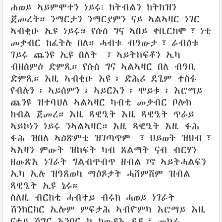
ሐወይ ኣይምሞተን ነይሩ፧ ክትብልን ክትክዝን
ጀመረት። ንማርታን ንማርያምን ናይ ኣልኣዛር ነገር
ኣብቂዑ ኢዩ ነይሩ። የሱስ ግና ኣበይ ቀቢርክሞ፣ ነቲ
መቃብር ክፈትሉ በለ። ሓብቱ ብዓውታ፣ ራብዕቱ
ገይሩ ጨንዩ ኢዩ በለት ፣ ኣይትከፍቶን ኢካ
ብዘስምዕ ድምጺ። የሱስ ግና ኣልኣዛር በለ ብዓቢ
ድምጺ። እዚ ኣብቂዑ እዩ፣ ድሕሪ ደጊም ተስፋ
የብሉን፣ ኣይሰምን፣ ኣይርእን፣ ሞይቱ፣ እሮማይ
ጨንዩ ዝተባህለ ኣልኣዛር ካብቲ መቃብር ቦሎክ
ክብል ጀመረ። እዚ ጻዊዒት እዚ ጻዊዒት ጥራይ
ኣይኮነን ነይሩ ንኣልኣዛር። እዚ ጻዊዒት እዚ ፋሕ
ፋሕ ዝበለ ኣዕጽምቲ ዝገጣጥም ፣ ህይወት ዝህብ፣
ኣእዛን ምውት ዝከፍት ካብ ጸልማት ናብ ብርሃን
ዘውጽእ ነገራት ግልብጥብጥ ዘብል፣ኖ ኣይትሓልፍን
ኢካ ኢሉ ዝዓጸወካ ማዕጾታት ሓሸምሸም ዝብል
ጻዊዒት ኢዩ ኔሩ።
ስለዚ ብርክቲ ሓብተይ ብሩክ ሓወይ ነገራት
ሽንክርክር ኢሎም ምፍታሕ ኣብዮምካ እሮማይ እዚ
ናተይ ሽግር እንበር ከ ክውዳእ ዲዩ፣ መከራ