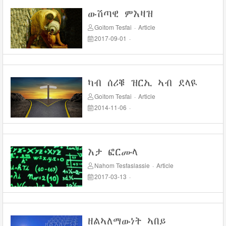
ውሽጣዊ ምእዛዝ
Goitom Tesfai
·
Article
2017-09-01
·
ካብ ሰሪቑ ዝርኢ ኣብ ደላዪ
Goitom Tesfai
·
Article
2014-11-06
·
እታ ፎርሙላ
Nahom Tesfaslassie
·
Article
2017-03-13
·
ዘልኣለማውነት ኣበይ