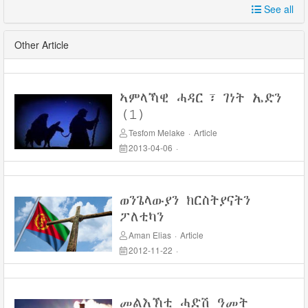
See all
Other Article
ኣምላኻዊ ሓዳር፣ ገነት ኤድን
(1)
Tesfom Melake
·
Article
2013-04-06
·
ወንጌላውያን ክርስትያናትን
ፖለቲካን
Aman Elias
·
Article
2012-11-22
·
መልእኽቲ ሓድሽ ዓመት