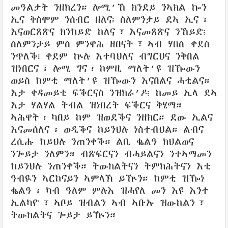
መዓልታት ንዘክረን። ሎሚ’ኸ ክንደይ ንኣክል ኰን
ኢና ቅስሞም ንሰብር ዘለና፧ ስለምንታይ ደኣ ኢና፣
እናወርጸጽና ክንከይድ ከለና፣ እናመጸጽና ንኸይድ፧
ስለምንታይ ምስ ምንዋሕ ዘበናት፣ ኣብ ሃበስ-ቀደስ
ንጥለቕ፧ ቀደም ኵሉ እተባህለና ብግርህና ንቅበል
ዝነበርና፣ ሎሚ ግና፡ ከምዚ ማለት’ዩ ዝዀውን
ወይስ ከምቲ ማለት’ዩ ዝዀውን እናበልና ሓቲልና።
እታ ቀዳመይቲ ፍቕርናስ ንዝክራ’ዶ፧ ከመይ ኢላ ደኣ
እታ ሃልሃል ትብል ዝነበረት ፍቕርና ቅሂማ።
ኣሕዋት፡ ካበይ ከም ዝወደቕና ንዘክር። ደው ኢልና
እናመሰለና፣ ወዲቕና ከይንህሉ ነስተብህል። ልብና
ረሲሑ ከይህሉ ንጠንቀቕ። ልቢ ቈልዓ ክህልወና
ንጐይታ ንለምን። ብጽፍርናን ብሓይልናን ንተኣማመን
ከይንህሉ ንጠንቀቕ። ትውክልትናን ትምክሕትናን እቲ
ዓብዪን ኣርከናይን ኣምላኽ ይዅን። ከምቲ ዝዀነ
ቈልዓ፣ ካብ ዓለም ምሉእ ዝሓየለ መን እዩ እንተ
ኢልካዮ፣ ኣቦይ ዝብልን ኣብ ኣቡኡ ዝውከልን፣
ትውክልትና ጐይታ ይዅን።