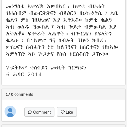
መንግስቲ ኣምላኽ እምበኣር፡ ከምቲ ብዙሓት
ዝሓስብዎ ብውርጽጽናን ብጻዕርን ዘይኰነትሲ፣ ልቢ
ቈልዓ ምስ ዝህልወና እያ እትእቶ። ከምቲ ቈልዓ
ኣብ ወለዱ ዝውከል፣ ኣብ ጐይታ ብምውካል እያ
እትእቶ። ፍቍራት ኣሕዋት፡ ብጕርሕን ክፍኣትን
ቈልዑ፣ በ’እምሮ ግና ሰብኡት ንኵን ክብሪ፡
ምስጋናን ስብሓትን ነቲ ከጽንዓናን ክስርተናን ዝከኣሎ
ኣምላኽን ኣቦ ጐይታና የሱስ ክርስቶስን ይዅን።
ጐይትኦም ተስፋይን ሙዚት ግርማይን
6 ሕዳር 2014
0
comments
Comment
Like