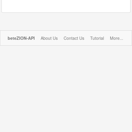
beteZION-API
About Us
Contact Us
Tutorial
More...