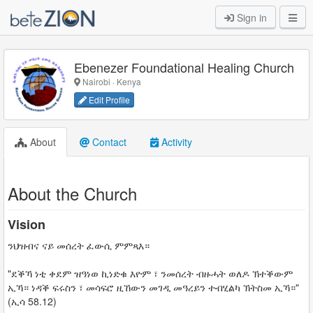
Sign in
Ebenezer Foundational Healing Church
Nairobi · Kenya
Edit Profile
About
Contact
Activity
About the Church
Vision
ንህዝብና ናይ መሰረት ፈውሲ ምምጻእ።
"ደቕኻ ነቲ ቀደም ዝዓነወ ኪነድቁ እዮም ፣ ንመሰረት ብዙሓት ወለዶ ኽተቕውም
ኢኻ። ነዳቕ ፍሩስን ፣ መሳፍሮ ዚኸውን መገዲ መዓረይን ተብሂልካ ኽትስመ ኢኻ።"
(ኢሳ 58.12)