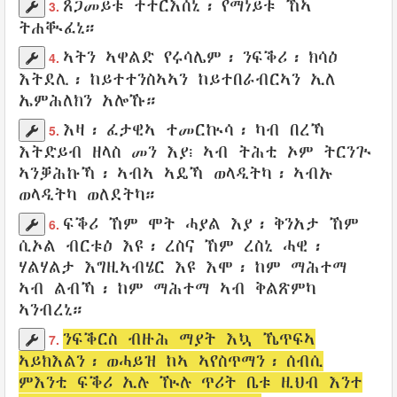
ጸጋመይቱ
ተተርእሰኒ
፡
የማነይቱ
ኸኣ
3.
ትሐቚፈኒ
።
ኣትን
ኣዋልድ
የሩሳሌም
፡
ንፍቕሪ
፡ ክሳዕ
4.
እትደሊ
፡
ከይተተንስኣኣን
ከይተበራብርኣን
ኢለ
ኤምሕለክን
አሎኹ።
እዛ፡
ፈታዊኣ
ተመርኲሳ
፡ ካብ
በረኻ
5.
እትድይብ
ዘላስ መን እያ፧ ኣብ ትሕቲ ኦም
ትርንጒ
ኣንቓሕኩኻ
፡ ኣብኣ
ኣዴኻ
ወላዲትካ፡ ኣብኡ
ወላዲትካ
ወለደትካ
።
ፍቕሪ
ኸም
ሞት
ሓያል
እያ፡
ቅንአታ
ኸም
6.
ሲኦል
ብርቱዕ
እዩ፡ ረስና ኸም ረስኒ
ሓዊ
፡
ሃልሃልታ
እግዚኣብሄር እዩ እሞ፡ ከም
ማሕተማ
ኣብ
ልብኻ
፡ ከም ማሕተማ ኣብ ቅልጽምካ
ኣንብረኒ
።
ንፍቕርስ
ብዙሕ
ማያት
እኳ
ኼጥፍኣ
7.
ኣይክእልን
፡
ወሓይዝ
ከኣ
ኣየስጥማን
፡
ሰብሲ
ምእንቲ
ፍቕሪ
ኢሉ ዂሉ
ጥሪት
ቤቱ
ዚህብ
እንተ