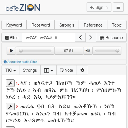
Sign in
Keyword
Root word
Strong's
Reference
Topic
Bible
Resource
TIG
Strongs
Note
ኣየ
፡
ወላዲተይ
ዝጠቦኻ
ኸም
ሓወይ
እንተ
1.
ትዀነለይ፡ ኣብ ወጻኢ ምስ
ዝረኽበካ
፡
ምስዐምኩኻ
ነይረ፡ ሓደ እኳ
ኣይምነዐቐንን
።
መሪሔ
ናብ
ቤት
ኣደይ
መእቶኹኻ
፡ ንስኻ
2.
ምመሀርካኒ
፡ ኣነውን ካብ እተቓመመ
ወይኒ
፡ ካብ
ሮማነይ
እተጸምቈ
መስቴኹኻ
።