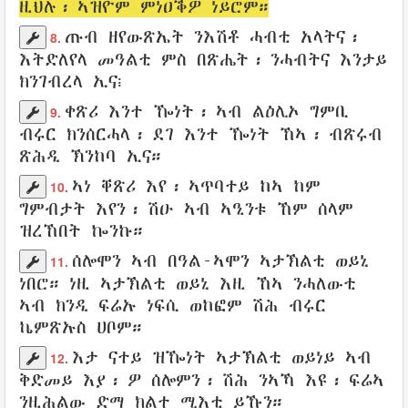
ዚህሉ፡ ኣዝዮም
ምነዐቕዎ
ነይሮም።
ጡብ
ዘየውጽኤት
ንእሽቶ
ሓብቲ
አላትና፡
8.
እትድለየላ
መዓልቲ
ምስ በጽሔት፡
ንሓብትና
እንታይ
ክንገብረላ
ኢና፧
ቀጽሪ
እንተ ዀነት፡ ኣብ ልዕሊኦ ግምቢ
9.
ብሩር
ክንሰርሓላ
፡
ደገ
እንተ ዀነት ኸኣ፡ ብጽሩብ
ጽሕዲ
ኽንከባ
ኢና።
ኣነ
ቐጽሪ
እየ፡
ኣጥባተይ
ከኣ ከም
10.
ግምብታት
እየን፡ ሽዑ ኣብ
ኣዒንቱ
ኸም
ሰላም
ዝረኸበት
ኰንኩ።
ሰሎሞን
ኣብ
በዓል-ኣሞን
ኣታኽልቲ ወይኒ
11.
ነበሮ። ነዚ
ኣታኽልቲ ወይኒ
እዚ ኸኣ
ንሓለውቲ
ኣብ ክንዲ
ፍሬኡ
ነፍሲ ወከፎም
ሽሕ
ብሩር
ኬምጽኡስ
ሀቦም
።
እታ ናተይ ዝዀነት
ኣታኽልቲ ወይነይ
ኣብ
12.
ቅድመይ
እያ፡ ዎ
ሰሎምን
፡
ሽሕ
ንኣኻ እዩ፡
ፍሬኣ
ንዚሕልው
ድማ
ክልተ ሚእቲ
ይኹን።