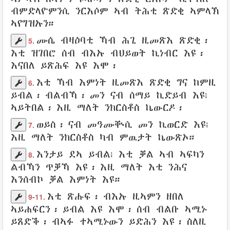
ብምድላዮምንሲ
ንርእሶም ኣብ ትሕቲ
ጽድቂ
ኣምላኽ
ኣየግዝኡን
።
ሙሴ
ብዛዕባቲ ኻብ
ሕጊ
ዚመጽእ
ጽድቂ
፡
5.
እቲ ዝገበሮ
ሰብ
ብእኡ ብህይወት
ኪነብር
እዩ፡
እናበለ
ይጽሕፍ
እዩ እሞ፡
እቲ ኻብ
እምነት
ዚመጽእ
ጽድቂ
ግና ከምዚ
6.
ይብል
፡
ብልብኻ
፡ መን ናብ
ሰማይ
ኪድይብ
እዩ፧
ኣይትበል
፡ እዚ ማለት
ንክርስቶስ
ኬውርዶ
፡
ወይስ
፡ ናብ
መዓሙቝሲ
መን
ኪወርድ
እዩ፧
7.
እዚ ማለት
ንክርስቶስ
ካብ
ምዉታት
ኬውጽኦ
።
እንታይ ደኣ
ይብል
፧
እቲ ቓል
ኣብ
ኣፍካን
8.
ልብኻን
ጥቓኻ
እዩ፡ እዚ ማለት እቲ ንሕና
እንሰብኮ
ቓል
እምነት
እዩ።
እቲ ጽሑፍ
፡ ብእኡ
ዚኣምን
ዘበለ
9-11.
ኣይሐፍርን
፡
ይብል
እዩ እሞ፡ ሰብ
ብልቡ
ኣሚኑ
ይጸድቕ
፡
ብኣፉ
ተኣሚኑውን
ይድሕን
እዩ፡ ስለዚ