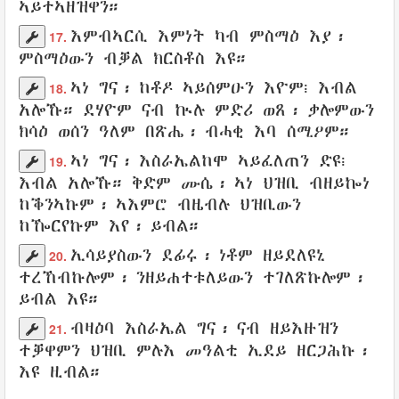
ኣይተኣዘዝዋን
።
እምብኣርሲ
እምነት
ካብ
ምስማዕ
እያ
፡
17.
ምስማዕውን
ብቓል
ክርስቶስ
እዩ።
ኣነ ግና፡ ከቶዶ
ኣይሰምዑን
እዮም፧
እብል
18.
አሎኹ። ደሃዮም ናብ
ኲሉ
ምድሪ
ወጸ፡
ቃሎምውን
ክሳዕ
ወሰን
ዓለም
በጽሔ፡
ብሓቂ
እባ ሰሚዖም።
ኣነ ግና፡
እስራኤልከሞ
ኣይፈለጠን
ድዩ፧
19.
እብል
አሎኹ።
ቅድም
ሙሴ
፡ ኣነ
ህዝቢ
ብዘይኰነ
ከቕንኣኩም
፡
ኣእምሮ ብዜብሉ
ህዝቢውን
ከዀርየኩም
እየ፡
ይብል
።
ኢሳይያስውን
ደፊሩ
፡ ነቶም
ዘይደለዩኒ
20.
ተረኸብኩሎም
፡
ንዘይሐተቱለይውን
ተገለጽኩሎም
፡
ይብል
እዩ።
ብዛዕባ
እስራኤል
ግና፡ ናብ
ዘይእዙዝን
21.
ተቓዋምን
ህዝቢ
ምሉእ
መዓልቲ
ኢደይ
ዘርጋሕኩ
፡
እዩ
ዚብል
።