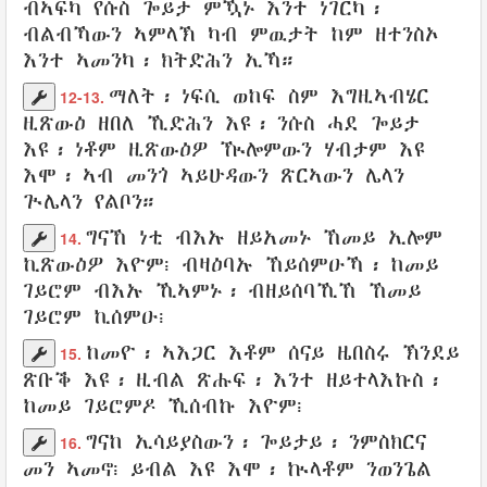
ብኣፍካ
የሱስ
ጐይታ
ምዃኑ እንተ ነገርካ፡
ብልብኻውን
ኣምላኽ
ካብ
ምዉታት
ከም
ዘተንስኦ
እንተ ኣመንካ
፡
ክትድሕን
ኢኻ።
ማለት፡ ነፍሲ ወከፍ
ስም
እግዚኣብሄር
12-13.
ዚጽውዕ
ዘበለ
ኺድሕን
እዩ፡ ንሱስ
ሓደ
ጐይታ
እዩ፡ ነቶም
ዚጽውዕዎ
ዂሎምውን
ሃብታም
እዩ
እሞ፡ ኣብ
መንጎ
ኣይሁዳውን
ጽርኣውን
ሌላን
ጒሌላን
የልቦን።
ግናኸ ነቲ ብእኡ
ዘይአመኑ
ኸመይ
ኢሎም
14.
ኪጽውዕዎ
እዮም፧ ብዛዕባኡ
ኸይሰምዑኻ
፡ ከመይ
ገይሮም ብእኡ
ኺኣምኑ
፡
ብዘይሰባኺኸ
ኸመይ
ገይሮም
ኪሰምዑ
፧
ከመዮ
፡
ኣእጋር እቶም
ሰናይ
ዜበስሩ
ኽንደይ
15.
ጽቡቕ
እዩ፡
ዚብል ጽሑፍ
፡
እንተ
ዘይተላእኩስ
፡
ከመይ ገይሮምዶ
ኺሰብኩ
እዮም፧
ግናከ
ኢሳይያስውን
፡
ጐይታይ
፡
ንምስክርና
16.
መን
ኣመኖ
፧
ይብል
እዩ እሞ፡
ኲላቶም
ንወንጌል