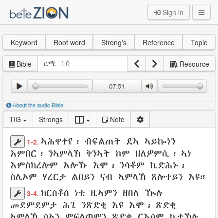
Sign in
Keyword
Root word
Strong's
Reference
Topic
Bible
Resource
TIG
Strongs
Note
ኣሕዋተየ
፡
ብፍልጠት
ደኣ ኣይኰነን
1-2.
እምበር፡
ንኣምላኽ
ቅንኣት
ከም ዘለዎምሲ፡
ኣነ
እምስክረሎም
አሎኹ እሞ፡
ንሳቶም ኪድሕኑ
፡
ስሊኦም
ሃረርታ
ልበይን
ናብ ኣምላኽ
ጸሎተይን
እዩ።
ክርስቶስ
ነቲ
ዚኣምን
ዘበለ
ዂሉ
3-4.
መደምደምታ
ሕጊ
ንጽድቂ
እዩ እሞ፡
ጽድቂ
ኣምላኽ
ሰኣን
ምፍላጦምን
ጽድቂ
ርእሶም
ኪተኽሉ