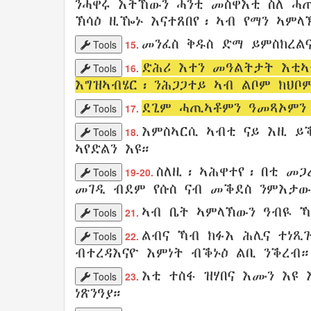
ንሓዋሩ
እትኸውን
ሓንቲ
መስዋእቲ ስለ
ሓ
ኽሳዕ
ዚዀኑ
እናተጸበየ
፡ ኣብ
የማን
ኣምላ
መንፈስ
ቅዱስ
ድማ
ይምስክረል
Tools
15.
ድሕሪ
እተን
መዓልትታት
እቲኣ
Tools
16.
እግዝኣብሄር
፡
ንሕጋጋተይ
ኣብ
ልቦም
ክህቦ
ደጊም
ሓጢኣቶምን
ዓመጻኦምን
Tools
17.
እምስኣርሲ
ኣብቲ
ናይ
እዚ
ይ
Tools
18.
ኣየድልን
እዩ።
ስለዚ፡
ኣሕዋተየ
፡
በቲ
መጋ
Tools
19-20.
መገዲ
ብደም
የሱስ
ናብ
መቕደስ
ንምእታው
ኣብ
ቤት
ኣምላኽውን
ዓብዪ
ኻ
Tools
21.
ልብና
ኻብ
ክፉእ
ሕሊና
ተነጺ
Tools
22.
ብተረዳእናዮ
እምነት
ብቕኑዕ
ልቢ
ንቕረብ
።
እቲ
ተስፋ
ዝሃበና
እሙን
እዩ 
Tools
23.
ነጽንዓያ
።