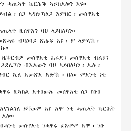
ትን
ሓጢኣት
ኬርሕቕ
ኣይከአሎን
እዩ።
ይብል
፡
ስጋ
ኣዳሎኻለይ
እምበር፡
መስዋእቲ
ሓጢኣት
ዚስዋእን
ባህ
ኣይበለካን
።
መጽሓፍ
ብዛዕባይ
ጽሑፍ
እዩ፡ ዎ
ኣምላኽ
፡
ልኩ
።
ም
ዜቕርብዎ
መስዋእቲ ሕሩድን
መስዋእቲ
ብልዕን
ኣይደሌኻን
ብእኡውን
ባህ
ኣይበለካን፡
ኢሉ
፡
ገብር
ኢለ
እመጽእ
አሎኹ፡
በለ
። ምእንቲ ነቲ
ሓዋሩ
ዚኣክል
እተሰውኤ
መስዋእቲ
ስጋ
የሱስ
እናገልገለ
ይቐውም
እዩ እሞ ነቲ
ሓጢኣት
ኬርሕቅ
 አሎ።
ብሓንቲ
መስዋእቲ
ንሓዋሩ
ፈጸሞም
እሞ፡ ንሱ