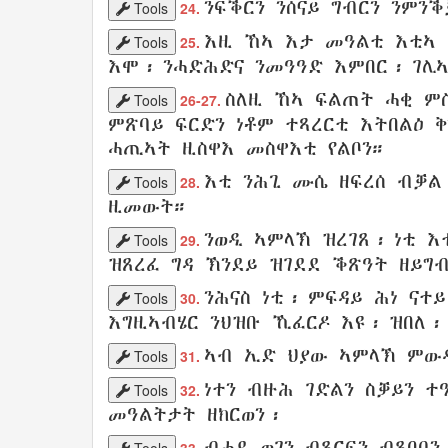
ንፍቕርን
ንሰናይ
ግብርን
ንምንቕ
Tools
24.
እዚ ኸኣ እታ
መዓልቲ
እቲኣ
Tools
25.
እሞ፡
ንሓድሕድና
ንመዓዓድ
እምበር፡
ገሊ
ስለዚ
ኸኣ
ፍልጠት
ሓቂ
ም
Tools
26-27.
ምጽባይ
ፍርድን
ነቶም
ተጻረርቲ
እትበልዕ
ቅ
ሓጢኣት
ዚስዋእ
መስዋእቲ
የልቦን
።
እቲ
ንሕጊ
ሙሴ
ዘፍረሰ
ብቓ
Tools
28.
ዚመውት
።
ንወዲ
ኣምላኽ
ዝረገጸ
፡
ነቲ
እ
Tools
29.
ዝጸረፈ
ግዳ
ኽንደይ
ዝገደደ
ቕጽዓት
ዘይግ
ንሕናስ ነቲ፡
ምፍዳይ
ሕነ
ናተይ
Tools
30.
እግዚኣብሄር
ንህዝቡ
ኺፈርዶ
እዩ፡
ዝበለ
ኣብ
ኢድ
ህያው
ኣምላኽ
ምው
Tools
31.
ነተን
ብዙሕ
ገድልን
ስቓይን
ተ
Tools
32.
መዓልትታት
ዘክርወን
፡
ብሓደ
ወገን
ብጸርፍን
ብጸበባን