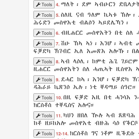
ማለት፡
ደም
ኣብዑርን
ድቤላታ
Tools
4.
ስለዚ
ናብ
ዓለም
ኪኣቱ
ኸሎ፡
Tools
5.
ሕሩድን
መስዋእቲ ብልዕን
ኣይደሌኻን
፡
ብዚሐርር
መስዋእትን
በቲ ስለ
Tools
6.
ሽዑ ኸኣ ኣነ፡ እንሆ፡ ኣብቲ
Tools
7.
ፍቓድካ
ኽገብር
ኢለ
እመጽእ
አሎኹ፡
በ
ኣብ
ላዕሊ
፡ ከምቲ
ሕጊ
ገይሮ
Tools
8.
ዚሐርር
መስዋእትን
ስለ
ሓጢኣት
ዚስዋእ
ደሓር ከኣ፡ እንሆ፡ ፍቓድካ
ኽ
Tools
9.
ዳሕራይ
ኬጽንዕ
ኢሉ፡ ነቲ
ቐዳማይ
ሰዓሮ
።
በዚ
ፍቓድ እዚ በቲ
ሓንሳእ
ን
Tools
10.
ክርስቶስ
ተቐዲስና
አሎና።
ካህን
ዘበለ ዅሉ ኣብ
ጸጽባሕ
Tools
11.
ከቶ
ዘይከአሎ
መስዋእቲ
ብዙሕ ሳዕ የቕርቦ
ክርስቶስ
ግና ነቶም
ዚቕደሱ
Tools
12-14.