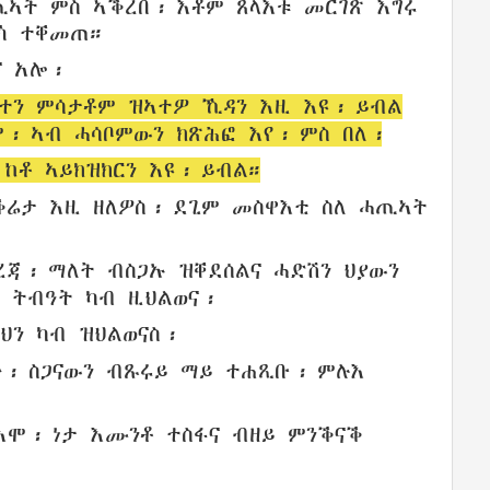
ጢኣት
ምስ ኣቕረበ፡ እቶም
ጸላእቱ
መርገጽ
እግሩ
ኽ
ተቐመጠ
።
ና
አሎ
፡
ተን ምሳታቶም
ዝኣተዎ
ኺዳን
እዚ እዩ፡
ይብል
ም፡ ኣብ
ሓሳቦምውን
ክጽሕፎ
እየ፡ ምስ በለ፡
ከቶ
ኣይክዝክርን
እዩ፡ ይብል።
ቕሬታ
እዚ
ዘለዎስ
፡ ደጊም
መስዋእቲ
ስለ
ሓጢኣት
ረጃ
፡ ማለት
ብስጋኡ
ዝቐደሰልና
ሓድሽን
ህያውን
ትብዓት
ካብ
ዚህልወና
፡
ህን
ካብ ዝህልወናስ፡
ጉ
፡
ስጋናውን
ብጹሩይ
ማይ
ተሐጺቡ
፡ ምሉእ
እሞ፡ ነታ
እሙንቶ
ተስፋና
ብዘይ ምንቕናቕ