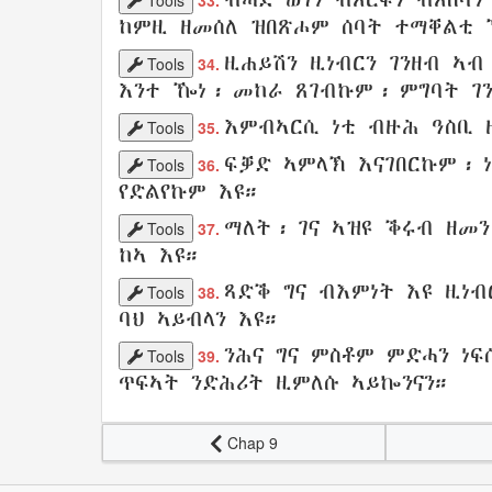
Tools
33.
ከምዚ ዘመሰለ
ዝበጽሖም
ሰባት
ተማቐልቲ
ዚሐይሽን
ዚነብርን
ገንዘብ
ኣ
Tools
34.
እንተ ዀነ፡ መከራ ጸገብኩም፡
ምግባት
ገ
እምብኣርሲ ነቲ
ብዙሕ
ዓስቢ
Tools
35.
ፍቓድ
ኣምላኽ
እናገበርኩም
፡ 
Tools
36.
የድልየኩም
እዩ።
ማለት፡ ገና ኣዝዩ
ቕሩብ
ዘመን
Tools
37.
ከኣ እዩ።
ጻድቕ
ግና
ብእምነት
እዩ
ዚነብ
Tools
38.
ባህ
ኣይብላን
እዩ።
ንሕና
ግና
ምስቶም
ምድሓን
ነፍ
Tools
39.
ጥፍኣት
ንድሕሪት ዚምለሱ
ኣይኰንናን
።
Chap 9