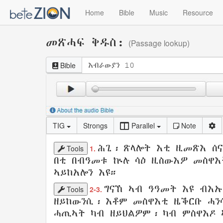
Home
Bible
Music
Resource
መጽሓፍ ቅዱስ:
(Passage lookup)
Bible
TIG
Strongs
Parallel
Note
ሕጊ
፡
ጽላሎት
እቲ
ዚመጽእ
ሰ
Tools
1.
በቲ
በብዓመቱ
ኵሉ
ሳዕ
ዚስውእዎ
መስዋእ
ኣይከአሎን
እዩ።
ግናኸ
ኣብ
ዓዓመት
እዩ ብእ
Tools
2-3.
ዘይከውንሲ፡ እቶም መስዋእቲ
ዜቕርቡ
ሓን
ሓጢኣት
ካብ
ዘይህልዎም
፡ ካብ
ምስዋእዶ