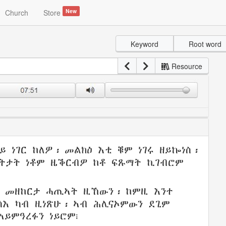
New
Church
Store
Keyword
Root word
Resource
ናይ
ነገር
ከለዎ
፡
መልክዕ
እቲ
ቑም
ነገሩ
ዘይኰነስ
፡
ትታት
ነቶም
ዜቕርብዎ
ከቶ
ፍጹማት
ኪገብሮም
ኡ
መዘከርታ
ሓጢኣት
ዚኸውን፡ ከምዚ እንተ
ሳእ
ካብ
ዚነጽሁ
፡ ኣብ
ሕሊናኦምውን
ደጊም
ኣይምዓረፉን
ነይሮም
፧