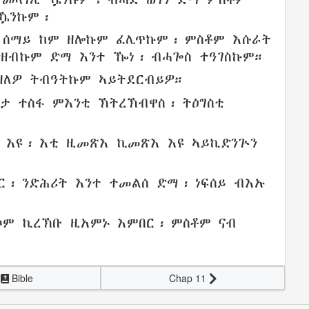
ዄንኩም
፡
ብ
ሰማይ
ከም
ዘሎኩም
ፈሊጥኩም
፡
ምስቶም
እሱራት
ንዘብኩም
ድማ እንተ ዀነ፡
ብሓጐስ
ተዓገስኩም።
ዘለዎ
ትብዓትኩም
ኣይትደርብይዎ
።
ነታ
ተስፋ
ምእንቲ
ኽትረኽብዋስ
፡
ትዕግስቲ
 እዩ፡ እቲ
ዚመጽእ
ኪመጽእ
እዩ
ኣይኪድንጕን
ር
፡
ንድሕሪት
እንተ ተመልሰ ድማ፡
ነፍሰይ
ብእኡ
ሶም
ኪረኽቡ
ዚአምኑ
እምበር፡ ምስቶም ናብ
Bible
Chap 11