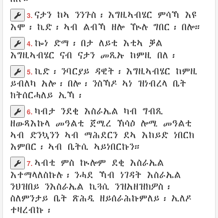
ናታን
ከኣ
ንንጉስ
፡
እግዚኣብሄር
ምሳኻ እዩ
3.
እሞ፡
ኪድ
፡
ኣብ ልብኻ ዘሎ ዂሉ
ግበር
፡
በሎ
።
ኰነ ድማ፡
በታ ለይቲ
እቲኣ ቓል
4.
እግዚኣብሄር
ናብ ናታን መጺኡ
ከምዚ
በለ
፡
ኪድ
፡
ንባርያይ
ዳዊት
፡
እግዚኣብሄር
ከምዚ
5.
ይብለካ
አሎ፡
በሎ
፡ ንስኻዶ
ኣነ ዝነብረላ
ቤት
ክትሰርሓለይ
ኢኻ፡
ካብታ
ንደቂ
እስራኤል
ካብ ግብጺ
6.
ዘውጻእኩላ
መዓልቲ
ጀሚረ ኽሳዕ
ሎሚ መዓልቲ
ኣብ ድንኳንን
ኣብ ማሕደርን
ደኣ
እከይድ
ነበርክ
እምበር፡
ኣብ ቤትሲ
ኣይነበርኩን
።
ኣብቲ ምስ ኲሎም
ደቂ
እስራኤል
7.
እተማላለስኩሉ፡ ንሓደ ኻብ ነገዳት እስራኤል
ንህዝበይ
ንእስራኤል
ኪጓሲ
ንዝአዘዝክዎስ
፡
ስለምንታይ
ቤት
ጽሕዲ
ዘይሰራሕኩምለይ
፡ ኢለዶ
ተዛረብኩ
፡