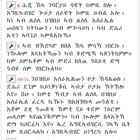
ሕጂ ኸኣ
ንባርያይ
ዳዊት
ከምዚ በሎ፡
8.
እግዚኣብሄር ጐይታ
ሰራዊት
ከምዚ ይብል አሎ
፡
ኣነ
ኣብ ልዕሊ ህዝበይ
ኣብ ልዕሊ እስራኤል
መስፍን ክትከውን
፡
ካብ ምጒሳይካ
፡ ካብ ድሕሪ
እተን
ኣባጊዕ
ኣምጻእኩኻ
።
ኣብ ዝኸድካዮ ዘበለ ኸኣ ምሳኻ ነበርኩ
፡
9.
ንዂሎም ጸላእትኻውን
ካብ ቅድሜኻ
ኣጽነትክዎም
።
ከም ስምእቶም
ኣብ ምድሪ ዘለዉ
ዓበይቲ
ድማ
ዓብዪ
ስም
ገበርኩልካ
።
ንህዝበይ
እስራኤልውን
ቦታ
ኸዳልወሉ
፡
10-11.
ድሕሪ ደጊም ከይነቓነቕሲ
ኣብታ ቦታኡ
ኽትኸሎ
እየ
። ሽዑ፡ ከምቲ ኻብታ
ኣብ ልዕሊ ህዝበይ
እስራኤል
ፈረዲ
ኪዀኑ
ዝአዘዝኩላ
መዓልቲ
፡
እቶም ደቂ
ዓመጽቲ
ኸምቲ ናይ ቀደም
ገይሮም
መሊሶም
ኣየጨንቕዎምን
።
ካብ ኲሎም ጸላእትኻ
ድማ
ከዕርፈካ እየ
።
ኤረ እግዚኣብሄርሲ
ንኣኻ ቤት
ከም ዚሰርሓልካ፡ እግዚኣብሄር
ይነግረካ
አሎ።