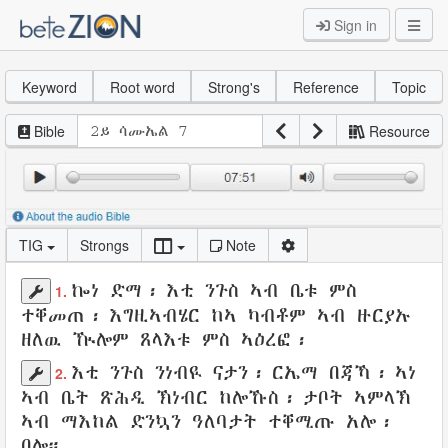
Sign in
Keyword
Root word
Strong's
Reference
Topic
Bible
Resource
TIG
Strongs
Note
ኰነ ድማ፡ እቲ ንጉስ
ኣብ ቤቱ
ምስ
1.
ተቐመጠ
፡
እግዚኣብሄር
ከኣ ካብቶም
ኣብ ዙርያኡ
ዘለዉ
ዂሎም ጸላእቱ
ምስ
ኣዕረፎ
፡
እቲ ንጉስ
ንነብዪ
ናታን
፡
ርኤማ
በጃኻ፡ ኣነ
2.
ኣብ ቤት
ጽሕዲ
ኽነብር ከሎኹስ፡
ታቦት
ኣምላኽ
ኣብ ማእከል ድንኳን
ዓለባታት
ተቐሚጡ
አሎ፡
በሎ
።