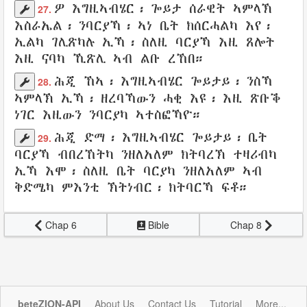
ዎ እግዚኣብሄር
፡ ጐይታ
ሰራዊት
ኣምላኽ
27.
እስራኤል
፡
ንባርያኻ
፡
ኣነ ቤት
ክሰርሓልካ እየ
፡
ኢልካ
ገሊጽካሉ ኢኻ
፡
ስለዚ ባርያኻ
እዚ
ጸሎት
እዚ ናባካ
ኺጽሊ
ኣብ ልቡ
ረኸበ
።
ሕጂ ኸኣ፡
እግዚኣብሄር ጐይታይ
፡ ንስኻ
28.
ኣምላኽ
ኢኻ፡
ዘረባኻውን
ሓቂ
እዩ፡
እዚ ጽቡቕ
ነገር እዚውን
ንባርያካ
ኣተስፎኻዮ
።
ሕጂ ድማ
፡
እግዚኣብሄር
ጐይታይ፡
ቤት
29.
ባርያኻ
ብበረኸትካ
ንዘለአለም
ክትባረኽ
ተዛሪብካ
ኢኻ
እሞ፡ ስለዚ
ቤት
ባርያካ
ንዘለአለም ኣብ
ቅድሜካ
ምእንቲ ኽትነብር፡
ክትባርኻ ፍቶ
።
Chap 6
Bible
Chap 8
beteZION-API
About Us
Contact Us
Tutorial
More...