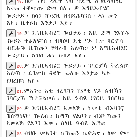
ሽዑ
ንጉስ
ዳዊት
ናብ
ቅድሚ
እግዚኣብሄር
18.
አተወ
ተቐሚጡ ድማ
በለ
፡
ዎ እግዚኣብሄር
ጐይታይ
፡ ክሳዕ ክንድዚ
ዘብጻሕካንስ
፡ ኣነ መን
እየ፡
ቤተይከ
እንታይ እያ
፡
ዎ
እግዚኣብሄር
ጐይታይ
፡
እዚ ድማ ንእሽቶ
19.
ዀይኑ
ተራእዩካስ
፡ ብዛዕባ እቲ ናይ
ቤት
ባርያኻ
ብርሑቕ ዚኸውን
ትዛረብ አሎኻ
። ዎ እግዚኣብሄር
ጐይታይ፡ እዝስ
ሕጊ
ሰብዶ
እዩ፡
ዎ
እግዚኣብሄር
ጐይታይ፡
ንባርያኻ
ትፈልጦ
20.
አሎኻ፡
ደጊምከ
ዳዊት
መሊሱ
እንታይ ኢሉ
ክዛረበካ እዩ፡
ምእንቲ እቲ
ዘረባካን
ከምቲ ናይ ልብኻን
21.
ንባርያኻ
ኸተፍልጦስ
፡ እዚ
ዓብዪ
ነገርዚ
ገበርካ
።
ዎ እግዚኣብሄር
ኣምላኽ
፡
ከምቲ ብእዛንና
22.
ዝሰማዕናዮ ዂሉስ፡ ከማኻ የልቦን፡
ብጀካኻውን
ኣምላኽ የልቦን እሞ፡
ስለዚ ዓብዪ ኢኻ
።
ህዝቡ
ምእንቲ ኪኸውን
ኬድሕኖ
፡
ስም ድማ
23.