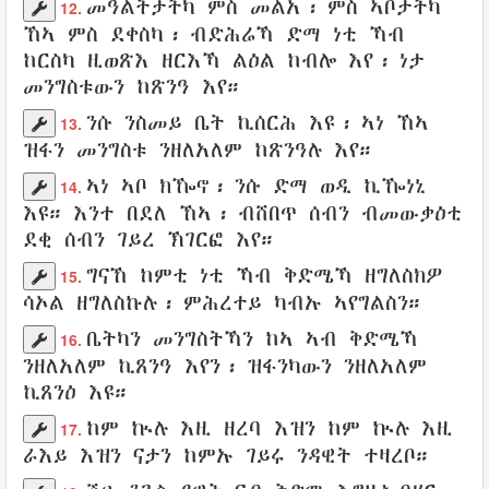
መዓልትታትካ
ምስ መልአ
፡
ምስ ኣቦታትካ
12.
ኸኣ
ምስ ደቀስካ
፡
ብድሕሬኻ
ድማ ነቲ
ኻብ
ከርስካ ዚወጽእ
ዘርእኻ
ልዕል ከብሎ እየ
፡ ነታ
መንግስቱውን
ከጽንዓ እየ
።
ንሱ
ንስመይ
ቤት
ኪሰርሕ
እዩ፡ ኣነ ኸኣ
13.
ዝፋን
መንግስቱ
ንዘለአለም
ከጽንዓሉ
እየ።
ኣነ ኣቦ ክዀኖ
፡
ንሱ ድማ ወዲ ኪዀነኒ
14.
እዩ
።
እንተ በደለ
ኸኣ፡
ብሸበጥ
ሰብን
ብመውቃዕቲ
ደቂ
ሰብን ገይረ
ኽገርፎ
እየ።
ግናኸ ከምቲ ነቲ ኻብ
ቅድሜኻ
ዘግለስክዎ
15.
ሳኦል
ዘግለስኩሉ፡
ምሕረተይ
ካብኡ
ኣየግልስን
።
ቤትካን
መንግስትኻን
ከኣ
ኣብ
ቅድሜኻ
16.
ንዘለአለም
ኪጸንዓ እየን
፡
ዝፋንካውን
ንዘለአለም
ኪጸንዕ እዩ
።
ከም ኲሉ እዚ ዘረባ
እዝን ከም ኲሉ እዚ
17.
ራእይ
እዝን
ናታን
ከምኡ ገይሩ
ንዳዊት
ተዛረቦ
።