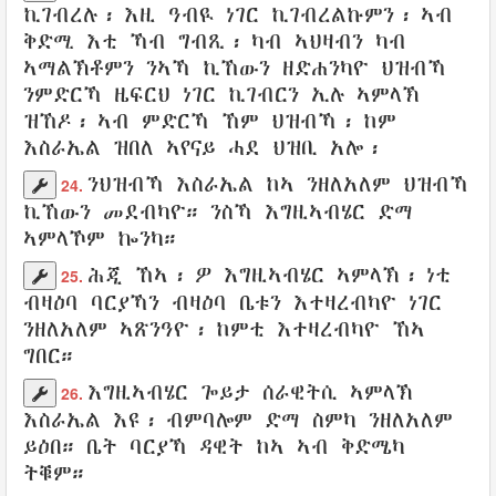
ኪገብረሉ
፡ እዚ
ዓብዪ
ነገር ኪገብረልኩምን፡ ኣብ
ቅድሚ
እቲ
ኻብ ግብጺ
፡
ካብ ኣህዛብን
ካብ
ኣማልኽቶምን
ንኣኻ ኪኸውን
ዘድሐንካዮ
ህዝብኻ
ንምድርኻ
ዜፍርህ
ነገር ኪገብርን ኢሉ
ኣምላኽ
ዝኸዶ
፡
ኣብ ምድርኻ
ኸም
ህዝብኻ
፡
ከም
እስራኤል
ዝበለ ኣየናይ
ሓደ
ህዝቢ
አሎ፡
ንህዝብኻ
እስራኤል
ከኣ
ንዘለአለም
ህዝብኻ
24.
ኪኸውን
መደብካዮ
። ንስኻ
እግዚኣብሄር
ድማ
ኣምላኾም
ኰንካ
።
ሕጂ ኸኣ፡
ዎ እግዚኣብሄር
ኣምላኽ
፡ ነቲ
25.
ብዛዕባ ባርያኻን
ብዛዕባ ቤቱን
እተዛረብካዮ
ነገር
ንዘለአለም
ኣጽንዓዮ
፡
ከምቲ እተዛረብካዮ
ኸኣ
ግበር
።
እግዚኣብሄር ጐይታ
ሰራዊትሲ
ኣምላኽ
26.
እስራኤል
እዩ፡
ብምባሎም
ድማ
ስምካ
ንዘለአለም
ይዕበ
።
ቤት
ባርያኻ
ዳዊት
ከኣ
ኣብ
ቅድሜካ
ትቑም
።