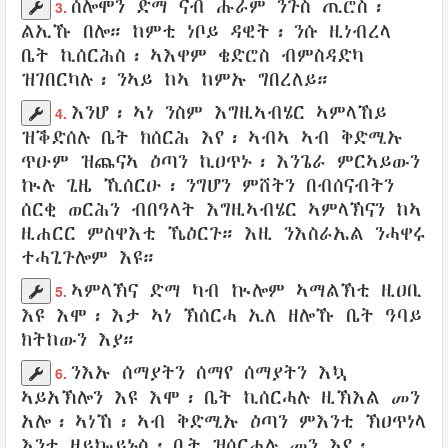
ሰሎሞን
ድማ ናብ
ሑራም
ንጉስ
ጢሮስ
፡
3.
ልኢኹ
በሎ
። ከምቲ
ነቦይ
ዳዊት
፡ ንሱ
ዚነብረላ
ቤት
ኪሰርሕስ
፡ ኣእዋም
ቄድሮስ
ብምስዳድካ
ዝገበርካሉ
፡ ንኣይ ከኣ ከምኡ ግበረለይ።
እንሆ፡ ኣነ
ንስም
እግዚኣብሄር
ኣምላኸይ
4.
ዝቕድሰሉ
ቤት
ክሰርሕ
እየ፡ ኣብኣ ኣብ
ቅድሚኡ
ጥዑም
ዝጨናኣ
ዕጣን
ኪዐጥኑ
፡
እንጌራ
ምርኣይውን
ኲሉ ጊዜ
ኺሰርዑ፡
ንግሆን
ምሸትን
በብሰናብትን
ሰርቂ
ወርሕን
ብበዓላት
እግዚኣብሄር
ኣምላኽናን
ከኣ
ዚሐርር ምስዋእቲ
ኼዕርጉ። እዚ
ንእስራኤል
ንሓዋሩ
ተሓጊጉሎም
እዩ።
ኣምላኽና
ድማ ካብ ኲሎም
ኣማልኽቲ
ዚዐቢ
5.
እዩ እሞ፡ እታ ኣነ
ኽሰርሓ
ኢለ ዘሎኹ
ቤት
ዓባይ
ክትከውን እያ።
ንእኡ
ሰማያትን
ሰማየ
ሰማያትን እኳ
6.
ኣይአኽሎን
እዩ እሞ፡
ቤት
ኪሰርሓሉ
ዚኽእል መን
አሎ፡ ኣነኸ፡ ኣብ
ቅድሚኡ
ዕጣን ምእንቲ ኽዐጥነላ
እንተ ዘይኰይኑስ፡ ቤት
ዝሰርሐሉ
መን እየ
፡