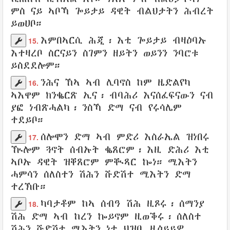
ምስ ናይ
ኣቦኻ
ጐይታይ
ዳዊት
ብልህታትን
ሕብረት
ይወሀቦ
።
እምበኣርሲ ሕጂ፡ እቲ
ጐይታይ
ብዛዕባኡ
15.
እተዛረቦ
ስርናይን
ስገምን
ዘይትን
ወይንን
ንባሮቱ
ይስደደሎም
።
ንሕና ኸኣ ኣብ
ሊባኖስ
ከም
ዜድልየካ
16.
ኣእዋም
ክንቈርጽ
ኢና፡
ብባሕሪ
እናሰፈፍናውን
ናብ
ያፎ
ነብጽሓልካ
፡ ንስኻ ድማ ናብ
የሩሳሌም
ተደይቦ
።
ሰሎሞን
ድማ ኣብ
ምድሪ
እስራኤል
ዝነበሩ
17.
ዂሎም
ጓኖት
ሰብኡት
ቈጸሮም
፡ እዚ
ድሕሪ
እቲ
ኣቦኡ
ዳዊት
ዝቐጸሮም
ምቚጻር
ኰነ።
ሚእትን
ሓምሳን
ሰለስተን
ሽሕን
ሹድሽተ
ሚእትን ድማ
ተረኽቡ
።
ካባታቶም ከኣ
ሰብዓ
ሽሕ
ዚጾሩ
፡
ሰማንያ
18.
ሽሕ
ድማ ኣብ
ከረን
ኰይኖም
ዚወቕሩ
፡
ሰለስተ
ሽሕን
ሹድሽተ
ሚእትን
ነቲ
ህዝቢ
ዜዕይይዎ