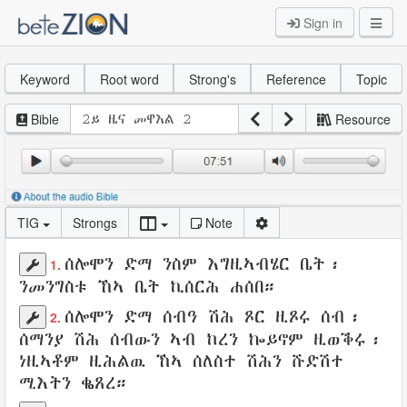
Sign in
Keyword
Root word
Strong's
Reference
Topic
Bible
Resource
TIG
Strongs
Note
ሰሎሞን
ድማ
ንስም
እግዚኣብሄር
ቤት
፡
1.
ንመንግስቱ
ኸኣ ቤት
ኪሰርሕ
ሐሰበ
።
ሰሎሞን
ድማ
ሰብዓ
ሽሕ
ጾር ዚጾሩ
ሰብ፡
2.
ሰማንያ
ሽሕ ሰብውን ኣብ
ከረን
ኰይኖም
ዚወቕሩ
፡
ነዚኣቶም
ዚሕልዉ
ኸኣ
ሰለስተ
ሽሕን
ሹድሽተ
ሚእትን
ቈጸረ
።