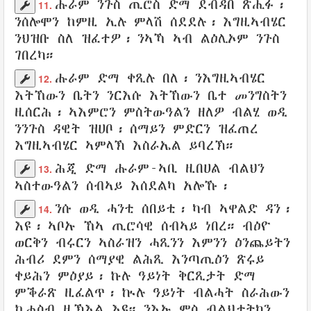
ሑራም
ንጉስ
ጢሮስ
ድማ ደብዳበ
ጽሒፉ
፡
11.
ንሰሎሞን
ከምዚ ኢሉ
ምላሽ
ሰደደሉ
፡
እግዚኣብሄር
ንህዝቡ
ስለ
ዝፈተዎ
፡ ንኣኻ ኣብ ልዕሊኦም ንጉስ
ገበረካ
።
ሑራም
ድማ ቀጺሉ
በለ
፡
ንእግዚኣብሄር
12.
እትኸውን
ቤትን
ንርእሱ እትኸውን
ቤተ
መንግስትን
ዚሰርሕ
፡ ኣእምሮን
ምስትውዓልን
ዘለዎ
ብልሂ
ወዲ
ንንጉስ
ዳዊት
ዝሀቦ
፡
ሰማይን
ምድርን
ዝፈጠረ
እግዚኣብሄር
ኣምላኽ
እስራኤል
ይባረኽ
።
ሕጂ ድማ
ሑራም-ኣቢ
ዚበሀል
ብልህን
13.
ኣስተውዓልን
ሰብኣይ
እሰደልካ አሎኹ
፡
ንሱ
ወዲ
ሓንቲ
ሰበይቲ
፡ ካብ
ኣዋልድ
ዳን
፡
14.
እዩ፡
ኣቦኡ
ኸኣ
ጢሮሳዊ
ሰብኣይ
ነበረ። ብዕዮ
ወርቅን
ብሩርን
ኣስራዝን
ሓጺንን
እምንን
ዕንጨይትን
ሕብሪ ደምን
ሰማያዊ
ልሕጺ
እንጣጢዕን ጽሩይ
ቀይሕን ምዕያይ፡ ኩሉ ዓይነት ቅርጺታት ድማ
ምቕራጽ
ዚፈልጥ
፡ ኲሉ ዓይነት
ብልሓት
ስራሕውን
ኪሐስብ ዚኽእል እዩ። ንእኡ ምስ
ብልህታትካን