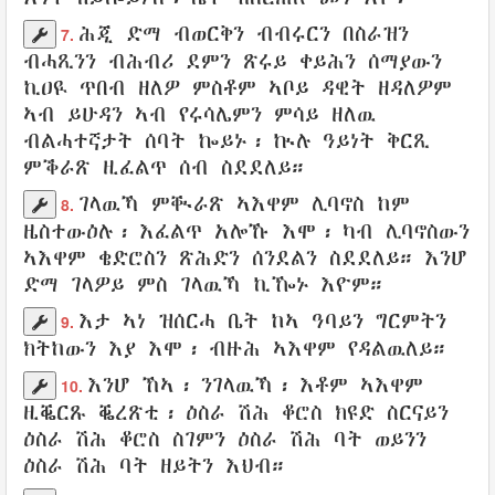
ሕጂ ድማ
ብወርቅን
ብብሩርን
በስራዝን
7.
ብሓጺንን
ብሕብሪ ደምን ጽሩይ
ቀይሕን
ሰማያውን
ኪዐዪ
ጥበብ ዘለዎ ምስቶም
ኣቦይ
ዳዊት
ዘዳለዎም
ኣብ
ይሁዳን
ኣብ
የሩሳሌምን
ምሳይ ዘለዉ
ብልሓተኛታት
ሰባት
ኰይኑ፡ ኲሉ ዓይነት ቅርጺ
ምቕራጽ
ዚፈልጥ
ሰብ
ስደደለይ
።
ገላዉኻ
ምቚራጽ
ኣእዋም
ሊባኖስ
ከም
8.
ዜስተውዕሉ
፡
እፈልጥ
አሎኹ እሞ፡ ካብ
ሊባኖስውን
ኣእዋም
ቄድሮስን
ጽሕድን
ሰንደልን
ስደደለይ
። እንሆ
ድማ
ገላዎይ
ምስ ገላዉኻ ኪዀኑ እዮም
።
እታ
ኣነ ዝሰርሓ
ቤት
ከኣ
ዓባይን
ግርምትን
9.
ክትከውን እያ እሞ፡
ብዙሕ
ኣእዋም
የዳልዉለይ
።
እንሆ ኸኣ፡
ንገላዉኻ
፡ እቶም
ኣእዋም
10.
ዚቘርጹ
ቘረጽቲ፡
ዕስራ
ሽሕ
ቆሮስ
ክዩድ
ስርናይን
ዕስራ
ሽሕ
ቆሮስ
ስገምን
ዕስራ ሽሕ
ባት
ወይንን
ዕስራ ሽሕ ባት
ዘይትን
እህብ
።