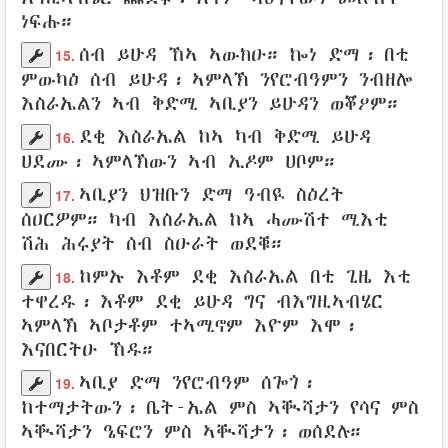
ነፍሑ
።
ሰብ
ይሁዳ
ኸኣ
ኣውክዑ
። ኰነ ድማ፡ በቲ
15.
ምውካዕ
ሰብ
ይሁዳ፡ ኣምላኽ
ንየሮብዓምን
ንብዘሎ
እስራኤልን
ኣብ
ቅድሚ
ኣቢያን
ይሁዳን
ወቖዖም
።
ደቂ
እስራኤል
ከኣ ካብ
ቅድሚ
ይሁዳ
16.
ሀደሙ
፡
ኣምላኽውን
ኣብ ኢዶም
ሀቦም
።
ኣቢያን
ህዝቡን
ድማ
ዓብዪ
ስዕረት
17.
ሰዐርዎም
። ካብ
እስራኤል
ከኣ
ሓሙሽተ
ሚእቲ
ሽሕ
ሕሩያት
ሰብ
ስዑራት
ወደቑ
።
ከምኡ እቶም
ደቂ
እስራኤል
በቲ ጊዜ
እቲ
18.
ተዋረዱ
፡ እቶም
ደቂ
ይሁዳ
ግና
ብእግዚኣብሄር
ኣምላኽ
ኣቦታቶም
ተኣሚኖም
እዮም እሞ፡
እናበርትዑ
ኸዱ።
ኣቢያ
ድማ
ንየሮብዓም
ሰጐጎ
፡
19.
ከተማታትውን
፡ ቤት-ኤል
ምስ ኣቚሻታን
የሳና
ምስ
ኣቚሻታን ዔፍሮን ምስ ኣቚሻታን፡
ወሰደሉ
።