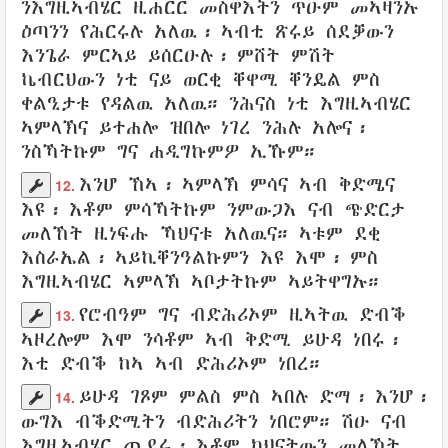
ንእግዚኣብሄር
ዚሐርር
መስዋእትን
ጥዑም መኣዛንኡ
ዕጣንን
የሕርሩሉ አለዉ፡
ኣብቲ ጽሩይ
ሰደቓውን
እንጌራ ምርኣይ
ይሰርዑሉ፡
ምሸት ምሽት
ኬብርህውን
ነቲ
ናይ ወርቂ
ቐዋሚ ቐንዴል
ምስ
ቀልዒታቱ የዳልዉ አለዉ። ንሕናስ ነቲ እግዚኣብሄር
ኣምላኽና
ይተሐሎ
ዝበሎ ነገረ
ንሕሉ
አሎና፡
ንስኻትኩም ግና ሐዲግኩምዎ ኢኹም።
እንሆ ኸኣ
፡
ኣምላኽ
ምሳና ኣብ ቅድሜና
12.
እዩ፡ እቶም ምሳኻትኩም
ንምውጋእ
ናብ
ጭድርታ
መለኸት
ዚነፍሑ
ኻህናቱ
አለዉና። ኣቱም ደቂ
እስራኤል
፡
ኣይኪቐንዓልኩምን
እዩ እሞ፡
ምስ
እግዚኣብሄር
ኣምላኽ
ኣቦታትኩም
ኣይትዋግኡ።
የሮብዓም
ግና
ብድሕሪኦም
ዚኣትዉ
ድብቕ
13.
ኣዞረሎም እሞ ንሳቶም ኣብ ቅድሚ
ይሁዳ
ነበሩ፡
እቲ ድብቕ
ከኣ ኣብ
ድሕሪኦም
ነበረ።
ይሁዳ
ገጾም ምልስ ምስ ኣበሉ
ድማ፡ እንሆ፡
14.
ውግእ
ብቕድሚትን
ብድሕሪትን
ነበሮም። ሽዑ
ናብ
እግዚኣብሄር
ጨደሩ
፡ እቶም
ካህናትውን
መለኸት