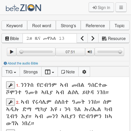
Sign in
Keyword
Root word
Strong's
Reference
Topic
Bible
Resource
TIG
Strongs
Note
ንንጉስ
የሮብዓም
ኣብ መበል
ዓሰርተው
1.
ሾሞንተ
ዓመቱ
ኣቢያ
ኣብ
ልዕሊ ይሁዳ
ነገሰ
።
ኣብ የሩሳሌም
ሰለስተ
ዓመት
ነገሰ
።
ስም
2.
ኣዲኡ
ድማ
ሚካያ
እዩ፡ ንሳ
ጓል
ኡሪኤል
ካብ
ጊብዓ
እያ። ኣብ መንጎ
ኣቢያን
የሮብዓምን
ከኣ
ውግእ
ነበረ።