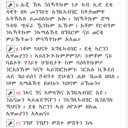
ሕጂ ኸኣ ንስኻትኩም ነታ
ኣብ ኢድ
ደቂ
8.
ዳዊት
ዘላ
መንግስቲ
እግዚኣብሄር
ክትቃወምዋ
እትኽእሉ ይመስለኩም አሎ፡ ንስኻትኩም ድማ
ዓብዪ
ጭፍራ
ዄንኩም ኢኹም፡ እቶም
የሮብዓም
ንኣኻትኩም
ንኣማልኽቲ
ዘግበሮም
ናይ ወርቂ
ምራኹትውን
ምሳኻትኩም አለዉ።
ነቶም
ካህናት
እግዚኣብሄር
፡
ደቂ
ኣሮንን
9.
ሌዋውያንን
፡
ኣይሰጐጒኩምዎምንዶ
፧ ከምቶም ናይ
ካልኦት
ሃገራት
ህዝብታት
ከም ባዕላትኩምዶ
ንርእስኹም ካናት
ኣይገበርኩምን
፧ ንርእሱ
ኪቕደስ
ሓደ
ዝራብዕን
ሾብዓተ
ድዑልን
ሒዙ
ዝመጸ
ዘበለ፡
ነዞም
ኣማልኽቲ
ዘይኰኑ
ካህኖም ይኸውን።
ንኣና ግና ኣምላኽና
እግዚኣብሄር እዩ
፡
10.
ንሕናውን ኣይሐደግናዮን
፡
ንእግዚኣብሄር
ዜገልግሉ
ኻህናት፡
ደቂ
ኣሮንን
ኣብ ዕዮኦም
ዘለዉ
ሌዋውያንን
አለዉና።
ንግሆ ንግሆን
ምሸተ ምሸትን
ከኣ
11.