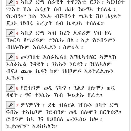
ኣቢያ
ድማ
ሰራዊት
ተዋጋእቲ
ጀጋኑ
፡
ኣርባዕተ
3.
ሚእቲ
ሽሕ
ሕሩያት
ሰብ
ሒዙ
ንውግእ
ተሰለፈ
፡
የሮብዓም
ከኣ ንእኡ
ብሾብዓተ
ሚእቲ ሽህ
ሓያላት
ጀጋኑ ዝነበሩ
ሕሩያት
ሰብ
ኪዋጋእ
ተሰለፈ።
ኣቢያ
ድማ
ኣብ ከረን
ኤፍሬም
ናብ ዘላ
4.
ዂርባ
ጸማራዪም
ተንሲኡ
በለ
፡ ኣታ የሮብዓምን
ብዘሎኹም
እስራኤልን
፡
ስምዑኒ
፡
መንግስቲ
እስራኤልስ
እግዚኣብሄር
ኣምላኽ
5.
እስራኤል
ንዳዊት
፡
ንእኡን ንደቁን
፡
ንዘለኣለም
ብናይ ጨው
ኪዳን
ከም
ዝሀቦምዶ
ኣይትፈልጡን
ኢኹም፧
የሮብዓም
ወዲ
ናባጥ
፡
ጊልያ
ሰሎሞን
ወዲ
6.
ዳዊት
፡ ግና
ተንሲኡ
ኻብ
ጐይታኡ
ሸፈተ
።
ምናምናት
፡
ደቂ
ብልያል
ዝዀኑ
ሰባት
ድማ
7.
ናብኡ
ተኣኪቦም
ንሮብዓም
ወዲ
ሰሎሞን
በርትዕዎ
።
ሮብዓም
ከኣ ገና ዘይበሰለ
መንእሰይ
ከሎ፡
ኪቃወሞም
ኣይከኣለን
።