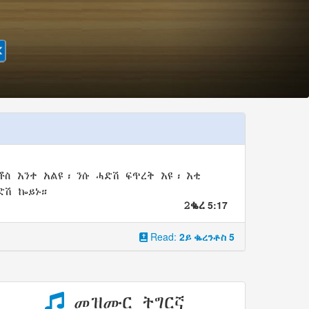
ቶስ
እንተ አልዩ፡
ንሱ ሓድሽ
ፍጥረት
እዩ፡ እቲ
ድሽ
ኰይኑ
።
5:17
2ቈረ
Read:
2ይ ቈረንቶስ 5
መዝሙር ትግርኛ