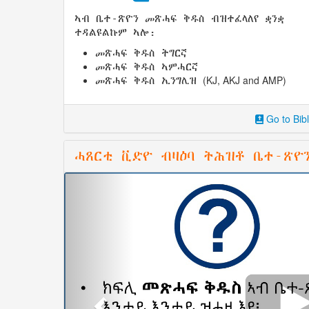
ኣብ ቤተ-ጽዮን መጽሓፍ ቅዱስ ብዝተፈላለየ ቋንቋ
ተዳልዩልኩም ኣሎ:
መጽሓፍ ቅዱስ ትግርኛ
መጽሓፍ ቅዱስ ኣምሓርኛ
(KJ, AKJ and AMP)
መጽሓፍ ቅዱስ ኢንግሊዝ
Go to Bib
ሓጸርቲ ቪድዮ ብዛዕባ ትሕዝቶ ቤተ-ጽዮ
Previous