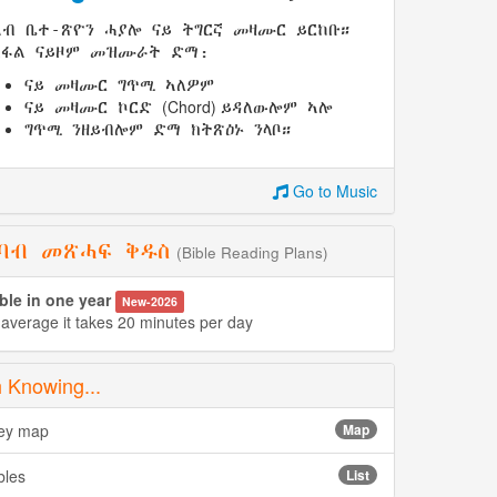
ኣብ ቤተ-ጽዮን ሓያሎ ናይ ትግርኛ መዛሙር ይርከቡ።
ክፋል ናይዞም መዝሙራት ድማ:
ናይ መዛሙር ግጥሚ ኣለዎም
(Chord)
ናይ መዛሙር ኮርድ
ይዳለውሎም ኣሎ
ግጥሚ ንዘይብሎም ድማ ክትጽዕኑ ንላቦ።
Go to Music
ባብ መጽሓፍ ቅዱስ
(Bible Reading Plans)
ble in one year
New-2026
 average it takes 20 minutes per day
 Knowing...
ney map
Map
bles
List