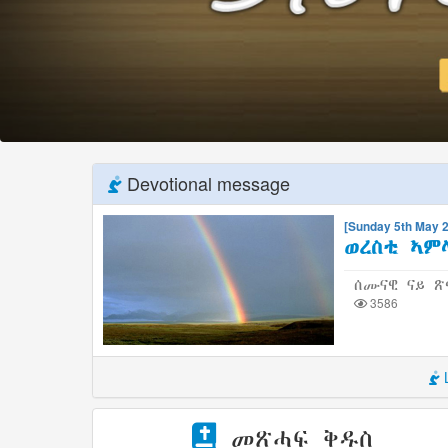
Devotional message
[Sunday 5th May 
ወረስቲ ኣም
ሰሙናዊ ናይ ጽ
3586
L
መጽሓፍ ቅዱስ