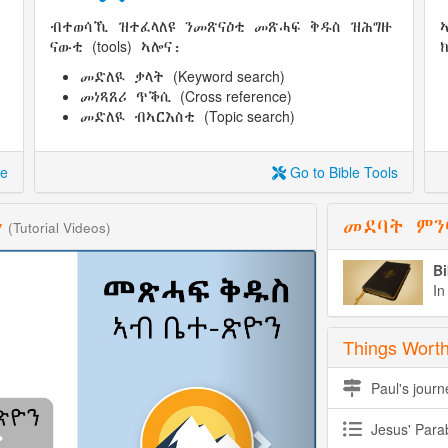
ብተወሳኺ ዝተፈላለዩ ንመጽናዕቲ መጽሓፍ ቅዱስ ዝሕግዙ
(tools)
ናውቲ
ኣሎና:
(Keyword search)
መድለዪ ቃላት
(Cross reference)
መነጻጸሪ ጥቕሲ
(Topic search)
መድለዪ ብኣርእስቲ
le
Go to Bible Tools
ን
መደባት ምን
(Tutorial Videos)
Next
Bi
In
Things Worth
Paul's jour
Jesus' Para