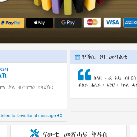
ጥቕሲ ነዛ መዓልቲ
2024]
ላኽ
ስለዚ
ሓደ እኳ
ብክርስ
ብሉይ
ሐሊፉ
፡
እንሆ
፡
ኵሉ
ሓ
ሞና ቓል ብምስማዕ ተባረኹ!
isten to Devotional message
ናውቲ መጽሓፍ ቅዱስ